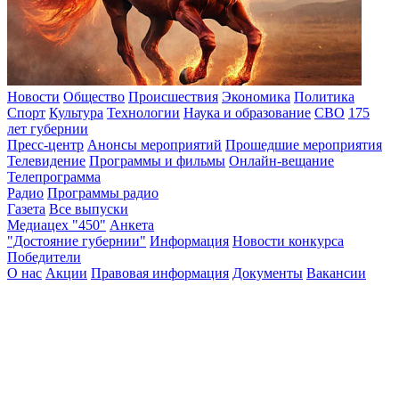
Новости
Общество
Происшествия
Экономика
Политика
Спорт
Культура
Технологии
Наука и образование
СВО
175
лет губернии
Пресс-центр
Анонсы мероприятий
Прошедшие мероприятия
Телевидение
Программы и фильмы
Онлайн-вещание
Телепрограмма
Радио
Программы радио
Газета
Все выпуски
Медиацех "450"
Анкета
"Достояние губернии"
Информация
Новости конкурса
Победители
О нас
Акции
Правовая информация
Документы
Вакансии