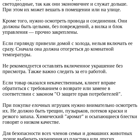
светодиодные, так как они экономичнее и служат дольше.
07.08.2026 | 18:49
При этом их может вешать в помещении или на улице.
Исследование: россияне увеличивают расходы на спорт и
ЗОЖ
Кроме того, нужно осмотреть провода и соединения. Они
07.08.2026 | 18:24
должны быть целыми, без повреждений, а вилка и блок
В Самарской области продлили ограничения по купанию на
управления — прочно закреплены.
четырех пляжах
07.08.2026 | 18:22
Если гирлянду привезли домой с холода, нельзя включать ее
Вячеслав Федорищев впервые вручил знак "За вклад в
сразу. Сначала она должна отогреться до комнатной
развитие Самарской области" выдающимся жителям
температуры.
07.08.2026 | 18:21
В Тольятти отремонтируют тротуары и проезды
Не рекомендуется оставлять включенное украшение без
07.08.2026 | 18:05
присмотра. Также важно следить за его работой.
"Самара в движении": расписание бесплатных тренировок 8
августа
Если товар оказался некачественным, клиент вправе
07.08.2026 | 17:56
обратиться с требованием о возврате или замене в
Забота о здоровье ветеранов – один из приоритетов: Вячеслав
соответствии с законом "О защите прав потребителей".
Федорищев – о расширении географии диспансеризации
участников СВО
При покупке елочных игрушек нужно внимательно осмотреть
07.08.2026 | 17:55
их. Не должно быть трещин, пузырьков, потеков краски и
Самарские строители отмечают профессиональный праздник
резкого запаха. Химический "аромат" и осыпающиеся блестки
07.08.2026 | 17:49
говорят о низком качестве.
В ГД предложили увеличить МРОТ до 50 000 рублей
07.08.2026 | 17:25
Для безопасности всех членов семьи и домашних животных
Шостакович и сказки: в Самаре прошел необычный концерт
лучше выбирать украшения из пластика или других
07.08.2026 | 17:05