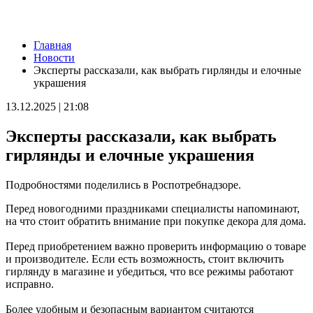
Новости
Главная
В Большой Глушице появится зона отдыха у воды
Новости
07.08.2026 | 21:41
Эксперты рассказали, как выбрать гирлянды и елочные
Вячеслав Федорищев: "Важно отмечать тех, кто всей душой и
украшения
сердцем болеет за нашу Самарскую область и вносит большой
вклад в ее развитие"
13.12.2025 | 21:08
07.08.2026 | 21:21
В Самаре изменят схему движения шести автобусов с 8 до 12
Эксперты рассказали, как выбрать
августа
07.08.2026 | 20:51
гирлянды и елочные украшения
В Самаре пустят дополнительный транспорт в день матча КС
— "Балтика"
Подробностями поделились в Роспотребнадзоре.
07.08.2026 | 20:07
В Самаре временно изменят маршруты дачных автобусов №
Перед новогодними праздниками специалисты напоминают,
172 и 174
на что стоит обратить внимание при покупке декора для дома.
07.08.2026 | 19:29
Лук, капуста и свекла: в Минпромторге Самарской области
Перед приобретением важно проверить информацию о товаре
рассказали, какие продукты дорожают летом
и производителе. Если есть возможность, стоит включить
07.08.2026 | 19:11
гирлянду в магазине и убедиться, что все режимы работают
В селе Усинское тушили крышу "заброшки" 7 августа
исправно.
07.08.2026 | 18:55
В облизбиркоме разыграли порядок размещения эмблем
Более удобным и безопасным вариантом считаются
политических партий в избирательных бюллетенях