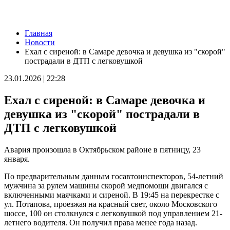
Новости
Главная
Пенсионерка из Ставропольского района потеряла 650 тысяч
Новости
рублей из-за аферистов
Ехал с сиреной: в Самаре девочка и девушка из "скорой"
09.08.2026 | 16:40
пострадали в ДТП с легковушкой
Вернут деньги: мошенники обманули пенсионерку из Самары
на 950 тысяч рублей
23.01.2026 | 22:28
09.08.2026 | 16:38
Из-за непогоды в Тольятти усилили работу аварийных служб
Ехал с сиреной: в Самаре девочка и
09.08.2026 | 15:35
Где в Самаре приведут в порядок газоны 9 августа: список
девушка из "скорой" пострадали в
адресов
ДТП с легковушкой
09.08.2026 | 15:31
Нападающий КС рассказал об игре команды с новым
тренером
Авария произошла в Октябрьском районе в пятницу, 23
09.08.2026 | 15:05
января.
Вратарь Гудиев рассказал о тактике "Акрона" на матч с
"Локомотивом"
По предварительным данным госавтоинспекторов, 54-летний
09.08.2026 | 14:25
мужчина за рулем машины скорой медпомощи двигался с
В Красноглинском районе Самары водитель легковушки сбил
включенными маячками и сиреной. В 19:45 на перекрестке с
ребенка
ул. Потапова, проезжая на красный свет, около Московского
09.08.2026 | 14:16
шоссе, 100 он столкнулся с легковушкой под управлением 21-
В России могут отменить ЕГЭ с 2027 года
летнего водителя. Он получил права менее года назад.
09.08.2026 | 12:35