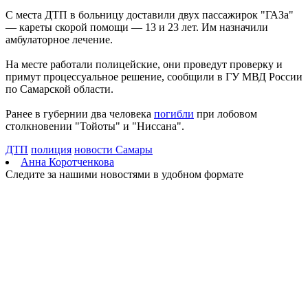
На Самарскую область 9 августа обрушатся гроза, ливень и
С места ДТП в больницу доставили двух пассажирок "ГАЗа"
град
— кареты скорой помощи — 13 и 23 лет. Им назначили
09.08.2026 | 12:12
амбулаторное лечение.
В Самаре открыли обновленный стадион филиала ЦСКА
09.08.2026 | 11:49
На месте работали полицейские, они проведут проверку и
В самарском парке Гагарина отметили День физкультурника
примут процессуальное решение, сообщили в ГУ МВД России
09.08.2026 | 11:41
по Самарской области.
В похвистневском парке "Юбилейный" появилась новая
спортплощадка
Ранее в губернии два человека
погибли
при лобовом
09.08.2026 | 11:31
столкновении "Тойоты" и "Ниссана".
Самарца отправили в колонию за похищение телефона и
денег с карты
ДТП
полиция
новости Самары
09.08.2026 | 11:28
Анна Коротченкова
В Тольятти спасли подростков на сапборде, которых унесло от
Следите за нашими новостями в удобном формате
берега
09.08.2026 | 10:56
9 августа на нескольких улицах Самары не будет холодной
воды
09.08.2026 | 10:29
В Самарской области 9 августа около 5 часов действовала
беспилотная опасность
09.08.2026 | 10:24
Врач перечислил полезные для работы мозга продукты
09.08.2026 | 10:05
Вячеслав Федорищев поздравил жителей Самарской области с