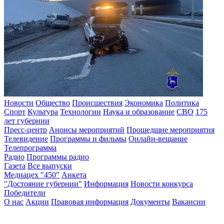
Новости
Общество
Происшествия
Экономика
Политика
Спорт
Культура
Технологии
Наука и образование
СВО
175
лет губернии
Пресс-центр
Анонсы мероприятий
Прошедшие мероприятия
Телевидение
Программы и фильмы
Онлайн-вещание
Телепрограмма
Радио
Программы радио
Газета
Все выпуски
Медиацех "450"
Анкета
"Достояние губернии"
Информация
Новости конкурса
Победители
О нас
Акции
Правовая информация
Документы
Вакансии