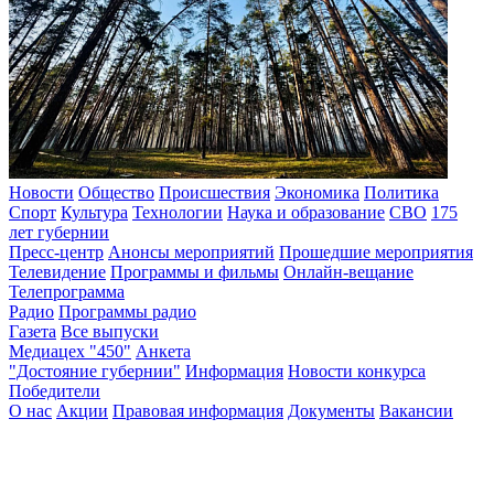
Новости
Общество
Происшествия
Экономика
Политика
Спорт
Культура
Технологии
Наука и образование
СВО
175
лет губернии
Пресс-центр
Анонсы мероприятий
Прошедшие мероприятия
Телевидение
Программы и фильмы
Онлайн-вещание
Телепрограмма
Радио
Программы радио
Газета
Все выпуски
Медиацех "450"
Анкета
"Достояние губернии"
Информация
Новости конкурса
Победители
О нас
Акции
Правовая информация
Документы
Вакансии