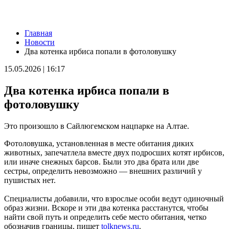
Новости
Главная
Кибермошенничество: как отличить реального руководителя
Новости
от дипфейка
Два котенка ирбиса попали в фотоловушку
06.08.2026 | 11:22
В Роспотребнадзоре рассказали, что может ослабить
15.05.2026 | 16:17
иммунитет летом
06.08.2026 | 11:12
Два котенка ирбиса попали в
В Самаре с экс-руководителя бюро МСЭ взыскали 1,7 млн
рублей уголовного штрафа
фотоловушку
06.08.2026 | 11:07
В Самаре обсудили, как помочь с поиском работы
Это произошло в Сайлюгемском нацпарке на Алтае.
вернувшимся с передовой бойцам
06.08.2026 | 11:05
Фотоловушка, установленная в месте обитания диких
Передвижной флюорограф объедет два десятка сел
животных, запечатлела вместе двух подросших котят ирбисов,
Похвистневского района
или иначе снежных барсов. Были это два брата или две
06.08.2026 | 11:00
сестры, определить невозможно — внешних различий у
Самарская область развивает сотрудничество с Индией
пушистых нет.
06.08.2026 | 11:00
В Самаре проверили ход обновления ОКН
Специалисты добавили, что взрослые особи ведут одиночный
06.08.2026 | 10:55
образ жизни. Вскоре и эти два котенка расстанутся, чтобы
В Самарской области прошел фестиваль искусств "Репин
найти свой путь и определить себе место обитания, четко
навсегда"
обозначив границы, пишет
tolknews.ru
.
06.08.2026 | 10:47