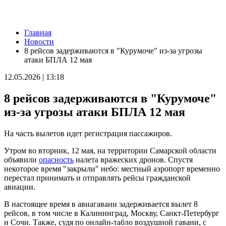
Новости
Главная
Шостакович и сказки: в Самаре прошел необычный концерт
Новости
07.08.2026 | 17:05
8 рейсов задерживаются в "Курумоче" из-за угрозы
Реализация масштабных задач отрасли: Вячеслав Федорищев
атаки БПЛА 12 мая
вручил государственные и региональные награды в
преддверии Дня строителя
12.05.2026 | 13:18
07.08.2026 | 17:04
Вместе на страже порядка: вклад добровольных народных
8 рейсов задерживаются в "Курумоче"
дружин в безопасность Самарской области
07.08.2026 | 17:02
из-за угрозы атаки БПЛА 12 мая
7 августа Волга у берегов Самары прогрелась почти до 24 °C
07.08.2026 | 17:02
На часть вылетов идет регистрация пассажиров.
Народ, родившийся на Волге: о поволжских немцах
Самарского края
Утром во вторник, 12 мая, на территории Самарской области
07.08.2026 | 16:58
объявили
опасность
налета вражеских дронов. Спустя
Для зрителей от 5 до 150 лет: в Новокуйбышевске выпускают
некоторое время "закрыли" небо: местный аэропорт временно
спектакль по мотивам русской сказки
перестал принимать и отправлять рейсы гражданской
07.08.2026 | 16:50
авиации.
65 школ Самары уже готовы к учебному году
07.08.2026 | 16:25
В настоящее время в авиагавани задерживается вылет 8
Россияне больше не готовы откладывать решение жилищного
рейсов, в том числе в Калининград, Москву, Санкт-Петербург
вопроса: объем выдачи ипотеки вырос на 38 %
и Сочи. Также, судя по онлайн-табло воздушной гавани, с
07.08.2026 | 16:13