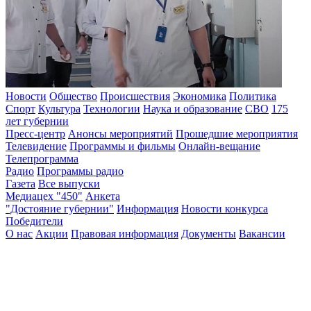
Новости
Общество
Происшествия
Экономика
Политика
Спорт
Культура
Технологии
Наука и образование
СВО
175
лет губернии
Пресс-центр
Анонсы мероприятий
Прошедшие мероприятия
Телевидение
Программы и фильмы
Онлайн-вещание
Телепрограмма
Радио
Программы радио
Газета
Все выпуски
Медиацех "450"
Анкета
"Достояние губернии"
Информация
Новости конкурса
Победители
О нас
Акции
Правовая информация
Документы
Вакансии