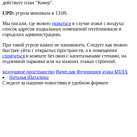
действует план "Ковер".
денег с карты
09.08.2026 | 11:28
UPD:
угроза миновала в 13:09.
В Тольятти спасли подростков на сапборде, которых унесло от
берега
Мы писали, где можно
укрыться
в случае атаки с воздуха:
09.08.2026 | 10:56
список адресов подвальных помещений опубликовали в
9 августа на нескольких улицах Самары не будет холодной
городских администрациях.
воды
09.08.2026 | 10:29
При такой угрозе важно не паниковать. Следует как можно
В Самарской области 9 августа около 5 часов действовала
быстрее уйти с открытых пространств, а в помещении
беспилотная опасность
спрятаться
в комнате без окон с капитальными стенами, на
09.08.2026 | 10:24
подземной парковке или на нижних этажах строений.
Врач перечислил полезные для работы мозга продукты
09.08.2026 | 10:05
воздушное пространство
Вячеслав Федорищев
атака БПЛА
Вячеслав Федорищев поздравил жителей Самарской области с
Наталья Шаталина
Днем строителя
Следите за нашими новостями в удобном формате
09.08.2026 | 09:33
Персеиды: самарцам рассказали, как увидеть звездопад с 12 по
14 августа
09.08.2026 | 09:17
Народные приметы на 10 августа 2026 года: что нельзя делать
в этот день
09.08.2026 | 09:13
День строителя в России: какие даты отмечаются 9 августа
09.08.2026 | 08:20
В Самарской области 9 августа будет аномальная жара