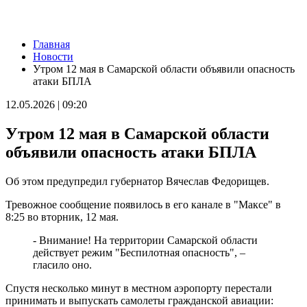
Новости
Главная
Нападающий КС рассказал об игре команды с новым
Новости
тренером
Утром 12 мая в Самарской области объявили опасность
09.08.2026 | 15:05
атаки БПЛА
Вратарь Гудиев рассказал о тактике "Акрона" на матч с
"Локомотивом"
12.05.2026 | 09:20
09.08.2026 | 14:25
В Красноглинском районе Самары водитель легковушки сбил
Утром 12 мая в Самарской области
ребенка
09.08.2026 | 14:16
объявили опасность атаки БПЛА
В России могут отменить ЕГЭ с 2027 года
09.08.2026 | 12:35
Об этом предупредил губернатор Вячеслав Федорищев.
На Самарскую область 9 августа обрушатся гроза, ливень и
град
Тревожное сообщение появилось в его канале в "Максе" в
09.08.2026 | 12:12
8:25 во вторник, 12 мая.
В Самаре открыли обновленный стадион филиала ЦСКА
09.08.2026 | 11:49
- Внимание! На территории Самарской области
В самарском парке Гагарина отметили День физкультурника
действует режим "Беспилотная опасность", –
09.08.2026 | 11:41
гласило оно.
В похвистневском парке "Юбилейный" появилась новая
спортплощадка
Спустя несколько минут в местном аэропорту перестали
09.08.2026 | 11:31
принимать и выпускать самолеты гражданской авиации:
Самарца отправили в колонию за похищение телефона и