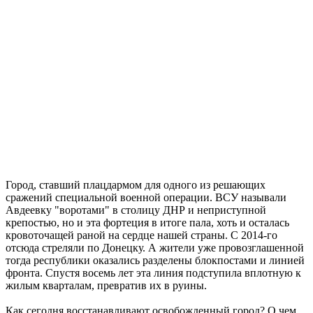
Ливень с грозой и жара до 35 °C ожидаются в Самарской
области 9 августа
08.08.2026 | 15:18
Самарцев приглашают на бесплатные показы советского кино
8 и 9 августа
08.08.2026 | 14:52
Вячеслав Федорищев награжден почетной грамотой
Минобороны России
08.08.2026 | 14:23
Самарскую область накроет гроза с градом 8 августа
08.08.2026 | 14:13
Самарцам покажут фильм о жизни и трагической гибели
Ивана Блока
08.08.2026 | 12:52
Город, ставший плацдармом для одного из решающих
Стали известны подробности столкновения катера и лодки в
сражений специальной военной операции. ВСУ называли
Красноглинском районе
Авдеевку "воротами" в столицу ДНР и неприступной
08.08.2026 | 12:31
крепостью, но и эта фортеция в итоге пала, хоть и осталась
Вячеслав Федорищев рассказал о последствиях атаки ВСУ на
кровоточащей раной на сердце нашей страны. С 2014-го
регион
отсюда стреляли по Донецку. А жители уже провозглашенной
08.08.2026 | 12:29
тогда республики оказались разделены блокпостами и линией
Водитель "Мазды" сбил женщину на улице Подшипниковой в
фронта. Спустя восемь лет эта линия подступила вплотную к
Самаре
жилым кварталам, превратив их в руины.
08.08.2026 | 12:12
Ударила собутыльника: на тольяттинку завели "уголовку"
Как сегодня восстанавливают освобожденный город? О чем
08.08.2026 | 11:40