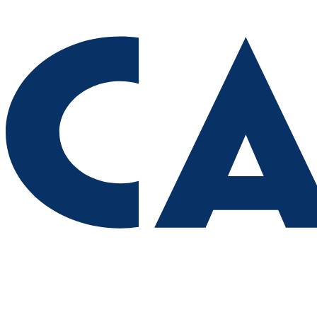
предприятие в Самарской области
08.08.2026 | 09:02
В Кошкинском районе благоустраивают 7 общественных
территорий
08.08.2026 | 08:07
+32 °C и вечерний дождь: погода в Самарской области 8
августа
08.08.2026 | 07:08
В Самарской области рано утром 8 августа объявили
ракетную и беспилотную опасность
08.08.2026 | 04:40
В Большой Глушице появится зона отдыха у воды
07.08.2026 | 21:41
Вячеслав Федорищев: "Важно отмечать тех, кто всей душой и
сердцем болеет за нашу Самарскую область и вносит большой
вклад в ее развитие"
07.08.2026 | 21:21
В Самаре изменят схему движения шести автобусов с 8 до 12
августа
07.08.2026 | 20:51
В Самаре пустят дополнительный транспорт в день матча КС
— "Балтика"
07.08.2026 | 20:07