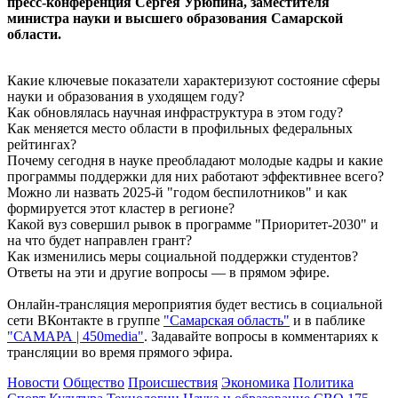
пресс-конференция
Сергея Урюпина, заместителя
08.08.2026 | 10:15
министра науки и высшего образования Самарской
День физкультурника в России: какие праздники отмечают 8
области.
августа
08.08.2026 | 09:54
Кардиолог Алексей Алексеенко рассказал, как снизить риски
Какие ключевые показатели характеризуют состояние сферы
для здоровья в жару
науки и образования в уходящем году?
08.08.2026 | 09:07
Как обновлялась научная инфраструктура в этом году?
8 августа вражеские БПЛА атаковали промышленное
Как меняется место области в профильных федеральных
предприятие в Самарской области
рейтингах?
08.08.2026 | 09:02
Почему сегодня в науке преобладают молодые кадры и какие
В Кошкинском районе благоустраивают 7 общественных
программы поддержки для них работают эффективнее всего?
территорий
Можно ли назвать 2025-й "годом беспилотников" и как
08.08.2026 | 08:07
формируется этот кластер в регионе?
+32 °C и вечерний дождь: погода в Самарской области 8
Какой вуз совершил рывок в программе "Приоритет-2030" и
августа
на что будет направлен грант?
08.08.2026 | 07:08
Как изменились меры социальной поддержки студентов?
В Самарской области рано утром 8 августа объявили
Ответы на эти и другие вопросы — в прямом эфире.
ракетную и беспилотную опасность
08.08.2026 | 04:40
Онлайн-трансляция мероприятия будет вестись в социальной
В Большой Глушице появится зона отдыха у воды
сети ВКонтакте в группе
"Самарская область"
и в паблике
07.08.2026 | 21:41
"САМАРА | 450media"
. Задавайте вопросы в комментариях к
Вячеслав Федорищев: "Важно отмечать тех, кто всей душой и
трансляции во время прямого эфира.
сердцем болеет за нашу Самарскую область и вносит большой
Новости
Общество
Происшествия
Экономика
Политика
вклад в ее развитие"