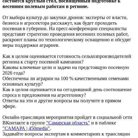
состоится круглый стол, посвященный подготовке к
Днем строителя
весенним полевым работам в регионе.
09.08.2026 | 09:33
Персеиды: самарцам рассказали, как увидеть звездопад с 12 по
От выбора культур до закупки дронов: эксперты от власти,
14 августа
бизнеса и агросектора расскажут, как будет проходить
09.08.2026 | 09:17
посевная в губернии. На пресс-конференции специалисты
Народные приметы на 10 августа 2026 года: что нельзя делать
представят стратегию проведения весенних полевых работ,
в этот день
раскроют планы по технологическому оснащению и обсудят
09.08.2026 | 09:13
меры поддержки аграриев.
День строителя в России: какие даты отмечаются 9 августа
09.08.2026 | 08:20
Как в целом оценивается готовность сельхозпроизводителей
В Самарской области 9 августа будет аномальная жара
региона к старту посевной кампании?
09.08.2026 | 07:04
Каковы ключевые цели и задачи на предстоящую посевную
Серия магнитных бурь ожидается в Самарской области во
2026 года?
второй половине августа
Обеспечены ли аграрии на 100 % качественными семенами
08.08.2026 | 21:52
основных культур?
"Акрон" вничью сыграл с "Локомотивом" в третьем туре РПЛ
Как в целом оценивается на сегодняшний день соотношение
08.08.2026 | 21:26
спроса и предложения на агротехнику?
Вячеслав Федорищев поздравил "Волонтёров-медиков" с
Ответы на эти и другие вопросы вы получите в прямом
десятилетием
эфире.
08.08.2026 | 21:07
Есть погибшие: в Ставропольском районе столкнулись две
Онлайн-трансляция мероприятия пройдет в социальной сети
моторные лодки
ВКонтакте в группе
"Самарская область"
и в паблике
08.08.2026 | 20:33
"САМАРА | 450media"
.
Вячеслав Федорищев – в топ-3 губернаторов по количеству
Задавайте вопросы экспертам в комментариях к трансляции