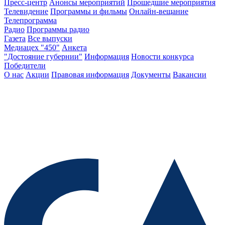
Пресс-центр
Анонсы мероприятий
Прошедшие мероприятия
Телевидение
Программы и фильмы
Онлайн-вещание
Телепрограмма
Радио
Программы радио
Газета
Все выпуски
Медиацех "450"
Анкета
"Достояние губернии"
Информация
Новости конкурса
Победители
О нас
Акции
Правовая информация
Документы
Вакансии