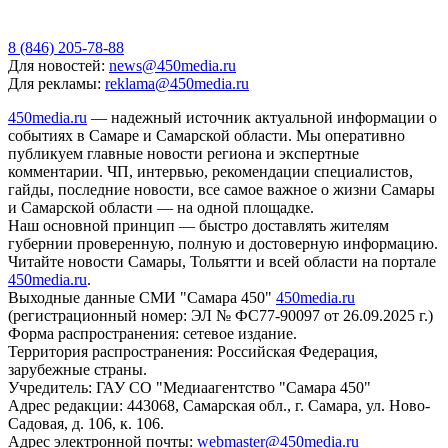
8 (846) 205-78-88
Для новостей:
news@450media.ru
Для рекламы:
reklama@450media.ru
450media.ru
— надежный источник актуальной информации о
событиях в Самаре и Самарской области. Мы оперативно
публикуем главные новости региона и экспертные
комментарии. ЧП, интервью, рекомендации специалистов,
гайды, последние новости, все самое важное о жизни Самары
и Самарской области — на одной площадке.
Наш основной принцип — быстро доставлять жителям
губернии проверенную, полную и достоверную информацию.
Читайте новости Самары, Тольятти и всей области на портале
450media.ru
.
Выходные данные СМИ "Самара 450"
450media.ru
(регистрационный номер: ЭЛ № ФС77-90097 от 26.09.2025 г.)
Форма распространения: сетевое издание.
Территория распространения: Российская Федерация,
зарубежные страны.
Учредитель: ГАУ СО "Медиаагентство "Самара 450"
Адрес редакции: 443068, Самарская обл., г. Самара, ул. Ново-
Садовая, д. 106, к. 106.
Адрес электронной почты:
webmaster@450media.ru