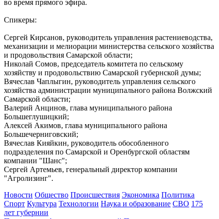
подписчиков в "МАКСе"
во время прямого эфира.
08.08.2026 | 20:01
Спикеры:
Сергей Кирсанов, руководитель управления растениеводства,
механизации и мелиорации министерства сельского хозяйства
и продовольствия Самарской области;
Николай Сомов, председатель комитета по сельскому
хозяйству и продовольствию Самарской губернской думы;
Вячеслав Чаплыгин, руководитель управления сельского
хозяйства администрации муниципального района Волжский
Самарской области;
Валерий Анцинов, глава муниципального района
Большеглушицкий;
Алексей Акимов, глава муниципального района
Большечерниговский;
Вячеслав Кияйкин, руководитель обособленного
подразделения по Самарской и Оренбургской областям
компании "Шанс";
Сергей Артемьев, генеральный директор компании
"Агролизинг".
Новости
Общество
Происшествия
Экономика
Политика
Спорт
Культура
Технологии
Наука и образование
СВО
175
лет губернии