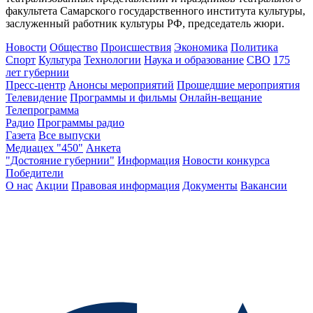
факультета Самарского государственного института культуры,
заслуженный работник культуры РФ, председатель жюри.
Новости
Общество
Происшествия
Экономика
Политика
Спорт
Культура
Технологии
Наука и образование
СВО
175
лет губернии
Пресс-центр
Анонсы мероприятий
Прошедшие мероприятия
Телевидение
Программы и фильмы
Онлайн-вещание
Телепрограмма
Радио
Программы радио
Газета
Все выпуски
Медиацех "450"
Анкета
"Достояние губернии"
Информация
Новости конкурса
Победители
О нас
Акции
Правовая информация
Документы
Вакансии