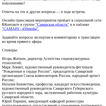
08.08.2026 | 10:15
поколениями?
День физкультурника в России: какие праздники отмечают 8
августа
Ответы на эти и другие вопросы — в ходе встречи.
08.08.2026 | 09:54
Онлайн-трансляция мероприятия пройдет в социальной сети
ВКонтакте в группе
"Самарская область"
и в паблике
"САМАРА | 450media"
.
Задавайте вопросы экспертам в комментариях к трансляции
во время прямого эфира.
Спикеры:
Игорь Жаткин, директор Агентства социокультурных
технологий;
Марк Левянт, художественный руководитель фестиваля
"Рожденные в сердце России", председатель Самарской
организации Союза композиторов России, народный артист
России;
Наталия Бикметова, профессор, кандидат искусствоведения,
художественный руководитель Самарского Губернского
русского народного хора, заслуженный работник культуры
Самарской области;
Юрий Паршин, заведующий кафедрой режиссуры
театрализованных представлений и праздников театрального