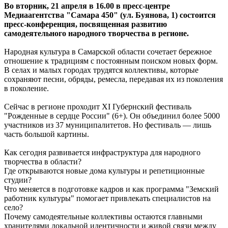
Во вторник, 21 апреля в 16.00 в пресс-центре
Вячеслав Федорищев рассказал о последствиях атаки ВСУ на
Медиаагентства "Самара 450" (ул. Буянова, 1) состоится
регион
пресс-конференция, посвященная развитию
08.08.2026 | 12:29
самодеятельного народного творчества в регионе.
Водитель "Мазды" сбил женщину на улице Подшипниковой в
Самаре
Народная культура в Самарской области сочетает бережное
08.08.2026 | 12:12
отношение к традициям с постоянным поиском новых форм.
Ударила собутыльника: на тольяттинку завели "уголовку"
В селах и малых городах трудятся коллективы, которые
08.08.2026 | 11:40
сохраняют песни, обряды, ремесла, передавая их из поколения
В Самаре ветераны СВО сыграли в пляжный волейбол с
в поколение.
молодежью
08.08.2026 | 11:20
Сейчас в регионе проходит XI Губернский фестиваль
В Самаре со дна Волги подняли тело утонувшего мужчины
"Рожденные в сердце России" (6+). Он объединил более 5000
08.08.2026 | 11:15
участников из 37 муниципалитетов. Но фестиваль — лишь
Вячеслав Федорищев поздравил жителей Самарской области с
часть большой картины.
Днем физкультурника
08.08.2026 | 11:05
Как сегодня развивается инфраструктура для народного
Два человека погибли в столкновении моторной лодки и
творчества в области?
катера в Самарской области
Где открываются новые дома культуры и репетиционные
08.08.2026 | 10:35
студии?
Народные приметы на 9 августа 2026 года: что нельзя делать в
Что меняется в подготовке кадров и как программа "Земский
этот день
работник культуры" помогает привлекать специалистов на
08.08.2026 | 10:27
село?
Где в Самаре отключат холодную воду 8 августа: список
Почему самодеятельные коллективы остаются главными
адресов
хранителями локальной идентичности и живой связи между