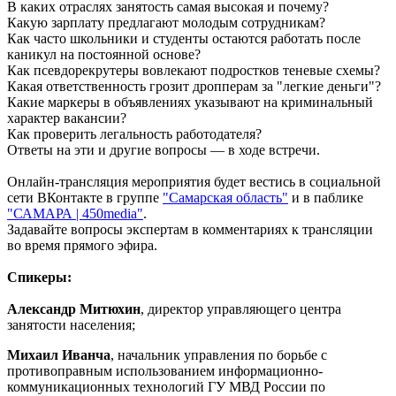
В каких отраслях занятость самая высокая и почему?
Реализация масштабных задач отрасли: Вячеслав Федорищев
Какую зарплату предлагают молодым сотрудникам?
вручил государственные и региональные награды в
Как часто школьники и студенты остаются работать после
преддверии Дня строителя
каникул на постоянной основе?
07.08.2026 | 17:04
Как псевдорекрутеры вовлекают подростков теневые схемы?
Вместе на страже порядка: вклад добровольных народных
Какая ответственность грозит дропперам за "легкие деньги"?
дружин в безопасность Самарской области
Какие маркеры в объявлениях указывают на криминальный
07.08.2026 | 17:02
характер вакансии?
7 августа Волга у берегов Самары прогрелась почти до 24 °C
Как проверить легальность работодателя?
07.08.2026 | 17:02
Ответы на эти и другие вопросы — в ходе встречи.
Народ, родившийся на Волге: о поволжских немцах
Самарского края
Онлайн-трансляция мероприятия будет вестись в социальной
07.08.2026 | 16:58
сети ВКонтакте в группе
"Самарская область"
и в паблике
Для зрителей от 5 до 150 лет: в Новокуйбышевске выпускают
"САМАРА | 450media"
.
спектакль по мотивам русской сказки
Задавайте вопросы экспертам в комментариях к трансляции
07.08.2026 | 16:50
во время прямого эфира.
65 школ Самары уже готовы к учебному году
07.08.2026 | 16:25
Спикеры:
Россияне больше не готовы откладывать решение жилищного
вопроса: объем выдачи ипотеки вырос на 38 %
Александр Митюхин
, директор управляющего центра
07.08.2026 | 16:13
занятости населения;
Завершился первый Всероссийский турнир "Шахматы для
СВОих"
Михаил Иванча
, начальник управления по борьбе с
07.08.2026 | 16:12
противоправным использованием информационно-
Полный цикл восстановления жители Правобережья Волги
коммуникационных технологий ГУ МВД России по