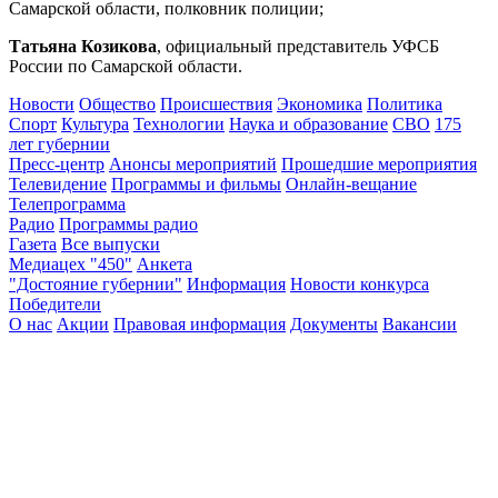
проходят в Сызранской больнице
Самарской области, полковник полиции;
07.08.2026 | 16:10
В новом статусе: что известно об и. о. ректора Самарского
Татьяна Козикова
, официальный представитель УФСБ
государственного института культуры
России по Самарской области.
07.08.2026 | 16:06
Новости
Общество
Происшествия
Экономика
Политика
Спорт
Культура
Технологии
Наука и образование
СВО
175
лет губернии
Пресс-центр
Анонсы мероприятий
Прошедшие мероприятия
Телевидение
Программы и фильмы
Онлайн-вещание
Телепрограмма
Радио
Программы радио
Газета
Все выпуски
Медиацех "450"
Анкета
"Достояние губернии"
Информация
Новости конкурса
Победители
О нас
Акции
Правовая информация
Документы
Вакансии