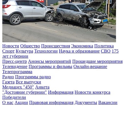
Новости
Общество
Происшествия
Экономика
Политика
Спорт
Культура
Технологии
Наука и образование
СВО
175
лет губернии
Пресс-центр
Анонсы мероприятий
Прошедшие мероприятия
Телевидение
Программы и фильмы
Онлайн-вещание
Телепрограмма
Радио
Программы радио
Газета
Все выпуски
Медиацех "450"
Анкета
"Достояние губернии"
Информация
Новости конкурса
Победители
О нас
Акции
Правовая информация
Документы
Вакансии