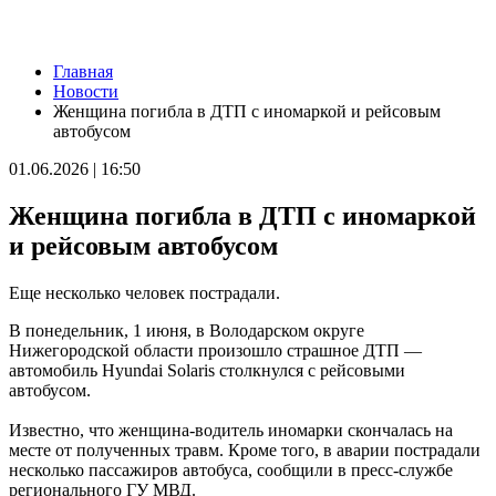
Новости
Главная
В Самарской области 9 августа будет аномальная жара
Новости
09.08.2026 | 07:04
Женщина погибла в ДТП с иномаркой и рейсовым
Серия магнитных бурь ожидается в Самарской области во
автобусом
второй половине августа
08.08.2026 | 21:52
01.06.2026 | 16:50
"Акрон" вничью сыграл с "Локомотивом" в третьем туре РПЛ
08.08.2026 | 21:26
Женщина погибла в ДТП с иномаркой
Вячеслав Федорищев поздравил "Волонтёров-медиков" с
десятилетием
и рейсовым автобусом
08.08.2026 | 21:07
Есть погибшие: в Ставропольском районе столкнулись две
Еще несколько человек пострадали.
моторные лодки
08.08.2026 | 20:33
В понедельник, 1 июня, в Володарском округе
Вячеслав Федорищев – в топ-3 губернаторов по количеству
Нижегородской области произошло страшное ДТП —
подписчиков в "МАКСе"
автомобиль Hyundai Solaris столкнулся с рейсовыми
08.08.2026 | 20:01
автобусом.
Состав ХК ЦСК ВВС пополнили два нападающих
08.08.2026 | 19:39
Известно, что женщина-водитель иномарки скончалась на
Вячеслав Федорищев: "В Самарской области сильные,
месте от полученных травм. Кроме того, в аварии пострадали
спортивные и талантливые люди"
несколько пассажиров автобуса, сообщили в пресс-службе
08.08.2026 | 19:11
регионального ГУ МВД.
8 августа самарские "Крылья Советов" на домашнем стадионе