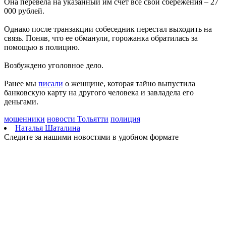
Она перевела на указанный им счет все свои сбережения – 27
чем работать"
000 рублей.
05.08.2026 | 18:39
Предприниматель из Сызрани создает гитары под
Однако после транзакции собеседник перестал выходить на
собственным брендом
связь. Поняв, что ее обманули, горожанка обратилась за
05.08.2026 | 18:22
помощью в полицию.
Владимир Путин утвердил основы государственной политики
РФ в сфере кадетского образования
Возбуждено уголовное дело.
05.08.2026 | 18:15
Электричку из Самары в Уфу временно отменят в августе
Ранее мы
писали
о женщине, которая тайно выпустила
05.08.2026 | 18:08
банковскую карту на другого человека и завладела его
Под Сызранью 5 августа легковушка вылетела с трассы в
деньгами.
кювет и перевернулась
05.08.2026 | 17:53
мошенники
новости Тольятти
полиция
Сотрудника вуза будут судить за превышение полномочий при
Наталья Шаталина
выполнении госзадания
Следите за нашими новостями в удобном формате
05.08.2026 | 17:50
Жители Жигулевска очистили от мусора пляж в селе Зольное
05.08.2026 | 17:06
В Кинельском районе возводят новый фельдшерско-
акушерский пункт
05.08.2026 | 16:49
В Самарской области соцконтракт помог ветерану СВО
открыть свое дело в строительной отрасли
05.08.2026 | 16:42
В Тольятти проходит гандбольный турнир Спартакиады