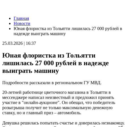
Новости
Главная
Украли мошенники: пенсионеру из Тольятти вернули 60
Новости
тысяч рублей
Юная флористка из Тольятти лишилась 27 000 рублей в
05.08.2026 | 22:33
надежде выиграть машину
Повторно сел за руль пьяным: житель Самарской области
лишился автомобиля
25.03.2026 | 16:37
05.08.2026 | 22:30
Школы, театры и спортобъекты: как в Самаре готовятся к
Юная флористка из Тольятти
отопительному сезону
05.08.2026 | 22:26
лишилась 27 000 рублей в надежде
"Самарский движ": подборка мероприятий на 6 августа
выиграть машину
05.08.2026 | 22:20
Жителей Жигулевска приглашают на бесплатные осмотры у
онколога и дерматолога
Подробности рассказали в региональном ГУ МВД.
05.08.2026 | 20:06
Самарские спортсмены завоевали медали первенства России
20-летней работнице цветочного магазина в Тольятти в
по гребле на байдарках и каноэ
мессенджере написал неизвестный и предложил принять
05.08.2026 | 20:02
участие в "онлайн-аукционе". Он обещал, что победитель
В Тольятти стартуют бесплатные курсы кройки и шитья
розыгрыша получит не только максимальную денежную
05.08.2026 | 19:11
ставку, но и главный приз – автомобиль.
Канатную дорогу строят в Поволжье
05.08.2026 | 18:55
Девушка решилась попытать счастье и доверилась незнакомцу.
Гендиректор "Акрона" Константин Клюшев: "Нам есть над