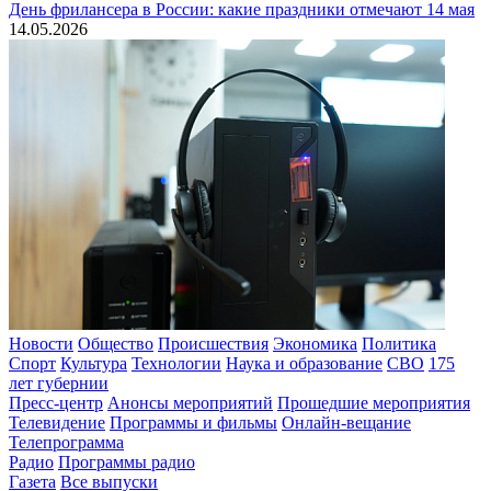
День фрилансера в России: какие праздники отмечают 14 мая
14.05.2026
Новости
Общество
Происшествия
Экономика
Политика
Спорт
Культура
Технологии
Наука и образование
СВО
175
лет губернии
Пресс-центр
Анонсы мероприятий
Прошедшие мероприятия
Телевидение
Программы и фильмы
Онлайн-вещание
Телепрограмма
Радио
Программы радио
Газета
Все выпуски