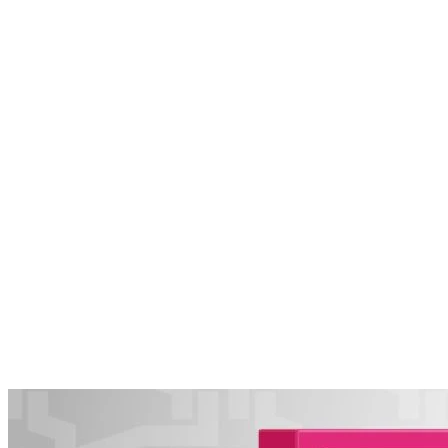
известен не только хлебом
06.08.2026 | 14:32
В июле в "Курумоче" у пассажиров изъяли 460 кг чая,
фруктов и зелени
06.08.2026 | 14:13