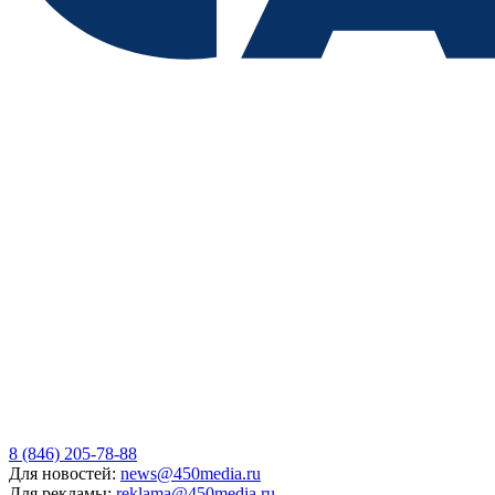
8 (846) 205-78-88
Для новостей:
news@450media.ru
Для рекламы:
reklama@450media.ru