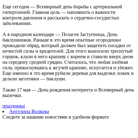
06.08.2026 | 18:53
Еще сегодня — Всемирный день борьбы с артериальной
В Жигулевске почти 200 человек проверились на рак кожи
гипертонией. Главная цель — напомнить о важности
06.08.2026 | 18:46
контроля давления и рассказать о сердечно-сосудистых
В Самарской области прошло первое заседание Экспертного
заболеваниях.
клуба для общественного контроля за выборами
06.08.2026 | 18:26
А в народном календаре — Пелагея Заступница, День
Тольяттинцев 6 августа приглашают посмотреть кино под
баклушников. Раньше в это время опытные огородники
звездами
проводили обряд, который должен был защитить посадки от
06.08.2026 | 17:56
нечистой силы и вредителей. Для этого выносили треснутый
16-летний подросток восстанавливается в больнице после
горшок, клали в него крапиву с корнем и ставили вверх дном
налета БПЛА
на середину средней грядки. Считалось, что любая злобная
06.08.2026 | 17:46
сила, прикоснувшись к жгучей крапиве, испугается и убежит.
На судоремонтном заводе Самары заложили кили двух новых
Еще именно в это время рубили деревья для выделки ложек и
пассажирских судов
делали заготовки — баклуши.
06.08.2026 | 17:42
Жителей Тольятти приглашают на набережную на шоу-
Также 17 мая — День рождения интернета и Всемирный день
вечеринку
выпечки.
06.08.2026 | 17:23
Стало известно, на каких улицах Самары постригли газоны 6
праздники
августа
Ангелина Волкова
06.08.2026 | 17:10
Следите за нашими новостями в удобном формате
На железнодорожных переездах Самарской области
произошло пять ДТП с начала года
06.08.2026 | 17:09
Бесплатные тренировки и танцы: куда сходить в Самаре 7