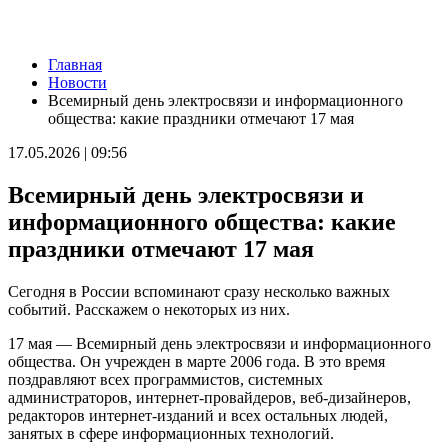
Новости
Главная
Губернатор Вячеслав Федорищев и первый заместитель
Новости
председателя Комитета Госдумы по бюджету и налогам
Всемирный день электросвязи и информационного
Леонид Симановский обсудили перспективное развитие
общества: какие праздники отмечают 17 мая
Самарского региона
06.08.2026 | 22:34
17.05.2026 | 09:56
В поселке Курумоч 6 августа столкнулись два автомобиля
06.08.2026 | 22:08
Всемирный день электросвязи и
Новый облик двора на Молодогвардейской: горожане
обсудили дальнейшее благоустройство
информационного общества: какие
06.08.2026 | 21:41
праздники отмечают 17 мая
Вячеслав Федорищев поздравил командование и личный
состав 76-й дивизии ПВО с присвоением звания
"Гвардейской"
Сегодня в России вспоминают сразу несколько важных
06.08.2026 | 21:01
событий. Расскажем о некоторых из них.
На заседании Правительства Самарской области обсудили
исполнение бюджета региона за первое полугодие
17 мая — Всемирный день электросвязи и информационного
06.08.2026 | 20:14
общества. Он учрежден в марте 2006 года. В это время
Ремонт улицы XXII Партсъезда в Самаре подходит к
поздравляют всех программистов, системных
завершению
администраторов, интернет-провайдеров, веб-дизайнеров,
06.08.2026 | 18:57
редакторов интернет-изданий и всех остальных людей,
В Отрадненской больнице после капремонта открылся
занятых в сфере информационных технологий.
обновленный терапевтический корпус