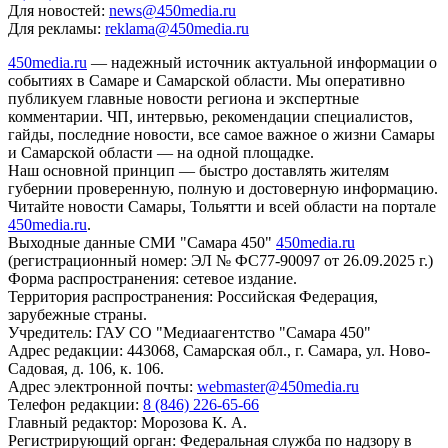
Для новостей:
news@450media.ru
Для рекламы:
reklama@450media.ru
450media.ru
— надежный источник актуальной информации о
событиях в Самаре и Самарской области. Мы оперативно
публикуем главные новости региона и экспертные
комментарии. ЧП, интервью, рекомендации специалистов,
гайды, последние новости, все самое важное о жизни Самары
и Самарской области — на одной площадке.
Наш основной принцип — быстро доставлять жителям
губернии проверенную, полную и достоверную информацию.
Читайте новости Самары, Тольятти и всей области на портале
450media.ru
.
Выходные данные СМИ "Самара 450"
450media.ru
(регистрационный номер: ЭЛ № ФС77-90097 от 26.09.2025 г.)
Форма распространения: сетевое издание.
Территория распространения: Российская Федерация,
зарубежные страны.
Учредитель: ГАУ СО "Медиаагентство "Самара 450"
Адрес редакции: 443068, Самарская обл., г. Самара, ул. Ново-
Садовая, д. 106, к. 106.
Адрес электронной почты:
webmaster@450media.ru
Телефон редакции:
8 (846) 226-65-66
Главный редактор: Морозова К. А.
Регистрирующий орган: Федеральная служба по надзору в