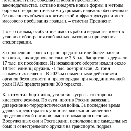
проходят в Сызранской больнице
законодательство, активно внедрять новые формы и методы
07.08.2026 | 16:10
борьбы с террористическими угрозами, надежно обеспечивать
В новом статусе: что известно об и. о. ректора Самарского
безопасность объектов критической инфраструктуры и мест
государственного института культуры
массового пребывания граждан, – отметил Президент.
07.08.2026 | 16:06
В Новокуйбышевске ушел из жизни заслуженный тренер
По его словам, особую значимость работа ведомства имеет в
России Валерий Иванов
условиях обострения глобальных вызовов и проведения
07.08.2026 | 15:55
спецоперации.
Начали борьбу за трофей: футбольные клубы Самарской
области провели матчи первого тура группового этапа Кубка
За прошедшие годы в стране предотвратили более тысячи
России
терактов, ликвидировали свыше 2,5 тыс. бандитов, задержали
07.08.2026 | 15:42
17 тыс. их пособников. Из незаконного оборота изъяли около
В Самарской области закроют ж/д переезд у Кротовки с 21 по
18 тыс. единиц оружия, 71 тыс. боеприпасов, 25 тонн
22 августа
взрывчатых веществ. В 2025-м совместными действиями
07.08.2026 | 15:31
органов безопасности и правопорядка при координирующей
Играют будущие олимпийцы: в тольяттинском
роли НАК предотвратили 308 терактов.
спорткомплексе "Олимп" стартовал гандбольный турнир
07.08.2026 | 15:27
Как отметил Бортников, усилились угрозы со стороны
Аномальную жару прогнозируют в Самарской области 8
киевского режима. По сути, против России развязана
августа
диверсионно-террористическая война. За последнее время
07.08.2026 | 15:02
удалось предотвратить убийства высокопоставленных
В Самаре пройдет открытый матч по следж-хоккею 8 августа
представителей органов власти и командного состава
07.08.2026 | 15:01
Вооруженных сил и Росгвардии, использование самодельных
бомб и огнестрельного оружия на транспорте, подрыв