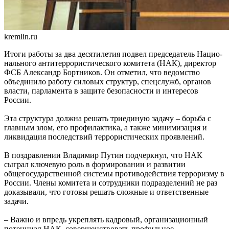
Реализация масштабных задач отрасли: Вячеслав Федорищев
вручил государственные и региональные награды в
преддверии Дня строителя
07.08.2026 | 17:04
kremlin.ru
Вместе на страже порядка: вклад добровольных народных
Итоги работы за два десятилетия подвел председатель Нацио­
дружин в безопасность Самарской области
нального антитеррористического комитета (НАК), директор
07.08.2026 | 17:02
ФСБ Александр Бортников. Он отметил, что ведомство
7 августа Волга у берегов Самары прогрелась почти до 24 °C
объединило работу силовых структур, спецслужб, органов
07.08.2026 | 17:02
власти, парламента в защите безопасности и интересов
Народ, родившийся на Волге: о поволжских немцах
России.
Самарского края
07.08.2026 | 16:58
Эта структура должна решать триединую задачу – борьба с
Для зрителей от 5 до 150 лет: в Новокуйбышевске выпускают
главным злом, его профилактика, а также минимизация и
спектакль по мотивам русской сказки
ликвидация последствий террористических проявлений.
07.08.2026 | 16:50
65 школ Самары уже готовы к учебному году
В поздравлении Владимир Путин подчеркнул, что НАК
07.08.2026 | 16:25
сыграл ключевую роль в формировании и развитии
Россияне больше не готовы откладывать решение жилищного
общегосударственной системы противодействия терроризму в
вопроса: объем выдачи ипотеки вырос на 38 %
России. Члены комитета и сотрудники подразделений не раз
07.08.2026 | 16:13
доказывали, что готовы решать сложные и ответственные
Завершился первый Всероссийский турнир "Шахматы для
задачи.
СВОих"
07.08.2026 | 16:12
– Важно и впредь укреплять кадровый, организационный
Полный цикл восстановления жители Правобережья Волги
потенциал НАК, совершенствовать профильное