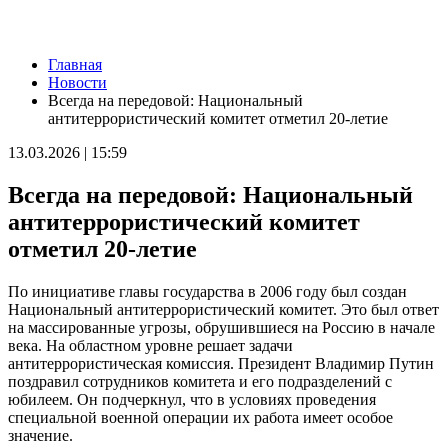
Новости
Главная
В Большой Глушице появится зона отдыха у воды
Новости
07.08.2026 | 21:41
Всегда на передовой: Национальный
Вячеслав Федорищев: "Важно отмечать тех, кто всей душой и
антитеррористический комитет отметил 20-летие
сердцем болеет за нашу Самарскую область и вносит большой
вклад в ее развитие"
13.03.2026 | 15:59
07.08.2026 | 21:21
В Самаре изменят схему движения шести автобусов с 8 до 12
Всегда на передовой: Национальный
августа
07.08.2026 | 20:51
антитеррористический комитет
В Самаре пустят дополнительный транспорт в день матча КС
отметил 20-летие
— "Балтика"
07.08.2026 | 20:07
В Самаре временно изменят маршруты дачных автобусов №
По инициативе главы государства в 2006 году был создан
172 и 174
Национальный антитеррористический комитет. Это был ответ
07.08.2026 | 19:29
на массированные угрозы, обрушившиеся на Россию в начале
Лук, капуста и свекла: в Минпромторге Самарской области
века. На областном уровне решает задачи
рассказали, какие продукты дорожают летом
антитеррористическая комиссия. Президент Владимир Путин
07.08.2026 | 19:11
поздравил сотрудников комитета и его подразделений с
В селе Усинское тушили крышу "заброшки" 7 августа
юбилеем. Он подчеркнул, что в условиях проведения
07.08.2026 | 18:55
специальной военной операции их работа имеет особое
В облизбиркоме разыграли порядок размещения эмблем
значение.
политических партий в избирательных бюллетенях