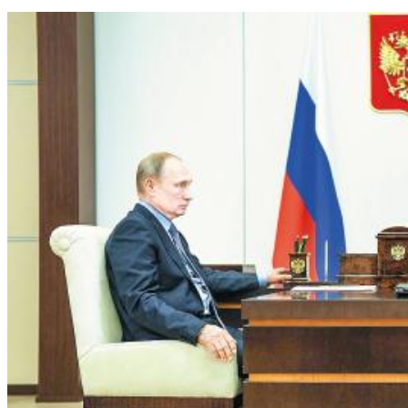
07.08.2026 | 18:49
Исследование: россияне увеличивают расходы на спорт и
ЗОЖ
07.08.2026 | 18:24
В Самарской области продлили ограничения по купанию на
четырех пляжах
07.08.2026 | 18:22
Вячеслав Федорищев впервые вручил знак "За вклад в
развитие Самарской области" выдающимся жителям
07.08.2026 | 18:21
В Тольятти отремонтируют тротуары и проезды
07.08.2026 | 18:05
"Самара в движении": расписание бесплатных тренировок 8
августа
07.08.2026 | 17:56
Забота о здоровье ветеранов – один из приоритетов: Вячеслав
Федорищев – о расширении географии диспансеризации
участников СВО
07.08.2026 | 17:55
Самарские строители отмечают профессиональный праздник
07.08.2026 | 17:49
В ГД предложили увеличить МРОТ до 50 000 рублей
07.08.2026 | 17:25
Шостакович и сказки: в Самаре прошел необычный концерт
07.08.2026 | 17:05