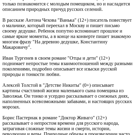
только познакомится с молодым помещиком, но и насладится
За сутки в Самарской области потушили 15 пожаров и спасли
описанием природных причуд русских селений.
8 человек
10.08.2026 | 11:40
В рассказе Антона Чехова "Ванька" (12+) писатель повествует
Вячеслав Федорищев принес глубочайшие соболезнования
о мальчике, который переехал в Москву и пишет письмо
жителям Республики Татарстан
своему дедушке. Ребенок попутно вспоминает прошлое и
10.08.2026 | 11:38
самые яркие моменты, а в конце на конверте пишет знакомую
В Отрадном обсудили меры поддержки военнослужащих и их
многим фразу "На деревню дедушке, Константину
родных
Макаровичу".
10.08.2026 | 11:36
В Тольятти несколько троллейбусов 10 августа изменят
Иван Тургенев в своем романе "Отцы и дети" (12+)
маршруты
поднимает непростые темы взаимоотношений между разными
10.08.2026 | 11:29
поколениями, подробно описывает все изыски русской
В Тольятти ливень побил рекорд 36-летней давности
природы и тонкости любви.
10.08.2026 | 11:28
Детский психолог рассказал, как помочь школьникам
Алексей Толстой в "Детстве Никиты" (0+) описывает
настроиться на учебу
картины счастливой жизни маленького сына помещика из
10.08.2026 | 11:03
Заволжья. Он тонко и усердно рассказывает о снежных днях,
Самарские врачи первыми в мире прооперировали череп 101-
наполненных всевозможными забавами, и настоящих русских
летнему пациенту
морозах.
10.08.2026 | 11:02
В Самарской области подвели промежуточные итоги работы в
Борис Пастернак в романе "Доктор Живаго" (12+)
стройотрасли
рассказывает о непростом времени для русского народа,
10.08.2026 | 10:56
затрагивая сложные темы жизни и смерти, истории,
Овощеводы Самарской области — в разгаре уборочной
революции и веры. Природные образы в произведении часто
кампании