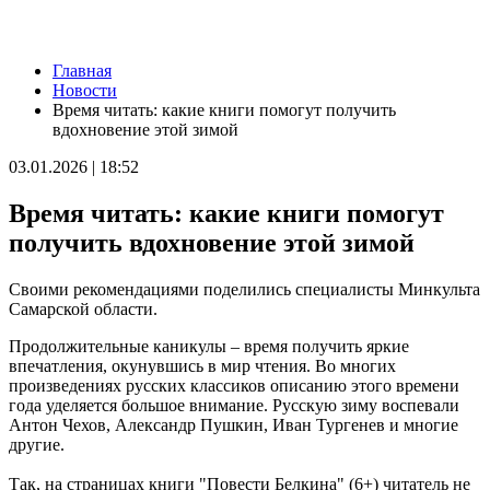
Новости
Главная
Эксперт: несвежий кефир опасен при беременности
Новости
10.08.2026 | 13:03
Время читать: какие книги помогут получить
В Самаре возбудили уголовное дело из-за столкновения двух
вдохновение этой зимой
лодок
10.08.2026 | 12:52
03.01.2026 | 18:52
От боя – к делу, от молчания – к диалогу: лекции общества
"Знание" для участников СВО и членов их семей в Самарской
Время читать: какие книги помогут
области
10.08.2026 | 12:41
получить вдохновение этой зимой
Хотела помочь подруге: в Борском районе сельчанку без прав
поймали за рулем "Гранты"
Своими рекомендациями поделились специалисты Минкульта
10.08.2026 | 12:24
Самарской области.
В центре Сызрани на два дня отключат горячую воду
10.08.2026 | 12:20
Продолжительные каникулы – время получить яркие
"Серебряные" волонтеры из Похвистнева передали масксети
впечатления, окунувшись в мир чтения. Во многих
для бойцов СВО
произведениях русских классиков описанию этого времени
10.08.2026 | 12:04
года уделяется большое внимание. Русскую зиму воспевали
В Самаре 10 августа на нескольких улицах отключат
Антон Чехов, Александр Пушкин, Иван Тургенев и многие
холодную воду
другие.
10.08.2026 | 11:51
Новокуйбышевский театр "Грань" открыл новый сезон
Так, на страницах книги "Повести Белкина" (6+) читатель не
10.08.2026 | 11:40