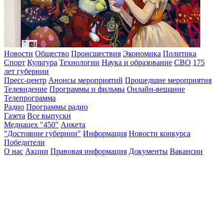
Новости
Общество
Происшествия
Экономика
Политика
Спорт
Культура
Технологии
Наука и образование
СВО
175
лет губернии
Пресс-центр
Анонсы мероприятий
Прошедшие мероприятия
Телевидение
Программы и фильмы
Онлайн-вещание
Телепрограмма
Радио
Программы радио
Газета
Все выпуски
Медиацех "450"
Анкета
"Достояние губернии"
Информация
Новости конкурса
Победители
О нас
Акции
Правовая информация
Документы
Вакансии