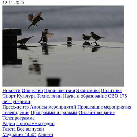
12.11.2025
Новости
Общество
Происшествия
Экономика
Политика
Спорт
Культура
Технологии
Наука и образование
СВО
175
лет губернии
Пресс-центр
Анонсы мероприятий
Прошедшие мероприятия
Телевидение
Программы и фильмы
Онлайн-вещание
Телепрограмма
Радио
Программы радио
Газета
Все выпуски
Медиацех "450"
Анкета