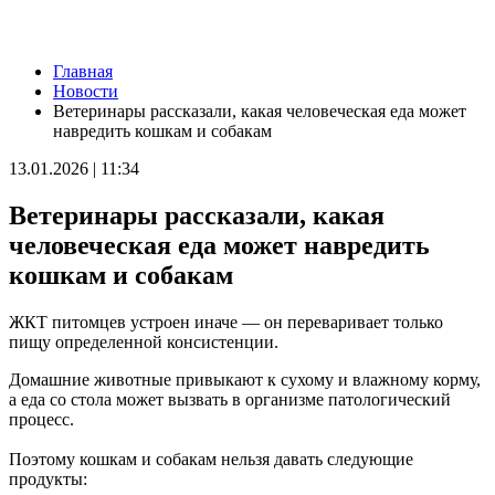
Новости
Главная
В Самаре пустят дополнительный транспорт в день матча КС
Новости
— "Балтика"
Ветеринары рассказали, какая человеческая еда может
07.08.2026 | 20:07
навредить кошкам и собакам
В Самаре временно изменят маршруты дачных автобусов №
172 и 174
13.01.2026 | 11:34
07.08.2026 | 19:29
Лук, капуста и свекла: в Минпромторге Самарской области
Ветеринары рассказали, какая
рассказали, какие продукты дорожают летом
07.08.2026 | 19:11
человеческая еда может навредить
В селе Усинское тушили крышу "заброшки" 7 августа
кошкам и собакам
07.08.2026 | 18:55
В облизбиркоме разыграли порядок размещения эмблем
политических партий в избирательных бюллетенях
ЖКТ питомцев устроен иначе — он переваривает только
07.08.2026 | 18:49
пищу определенной консистенции.
Исследование: россияне увеличивают расходы на спорт и
ЗОЖ
Домашние животные привыкают к сухому и влажному корму,
07.08.2026 | 18:24
а еда со стола может вызвать в организме патологический
В Самарской области продлили ограничения по купанию на
процесс.
четырех пляжах
07.08.2026 | 18:22
Поэтому кошкам и собакам нельзя давать следующие
Вячеслав Федорищев впервые вручил знак "За вклад в
продукты:
развитие Самарской области" выдающимся жителям