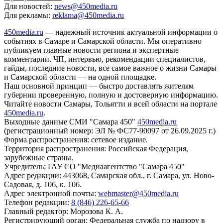
Для новостей:
news@450media.ru
Для рекламы:
reklama@450media.ru
450media.ru
— надежный источник актуальной информации о
событиях в Самаре и Самарской области. Мы оперативно
публикуем главные новости региона и экспертные
комментарии. ЧП, интервью, рекомендации специалистов,
гайды, последние новости, все самое важное о жизни Самары
и Самарской области — на одной площадке.
Наш основной принцип — быстро доставлять жителям
губернии проверенную, полную и достоверную информацию.
Читайте новости Самары, Тольятти и всей области на портале
450media.ru
.
Выходные данные СМИ "Самара 450"
450media.ru
(регистрационный номер: ЭЛ № ФС77-90097 от 26.09.2025 г.)
Форма распространения: сетевое издание.
Территория распространения: Российская Федерация,
зарубежные страны.
Учредитель: ГАУ СО "Медиаагентство "Самара 450"
Адрес редакции: 443068, Самарская обл., г. Самара, ул. Ново-
Садовая, д. 106, к. 106.
Адрес электронной почты:
webmaster@450media.ru
Телефон редакции:
8 (846) 226-65-66
Главный редактор: Морозова К. А.
Регистрирующий орган: Федеральная служба по надзору в