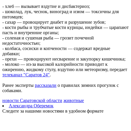
07.08.2026 | 18:21
- хлеб — вызывает вздутие и дисбактериоз;
В Тольятти отремонтируют тротуары и проезды
- шоколад, лук, чеснок, виноград и изюм — токсичны для
07.08.2026 | 18:05
питомцев;
"Самара в движении": расписание бесплатных тренировок 8
- сахар — провоцирует диабет и разрушение зубов;
августа
- кости рыбы и трубчатые кости курицы, индейки — царапают
07.08.2026 | 17:56
пасть и внутренние органы;
Забота о здоровье ветеранов – один из приоритетов: Вячеслав
- соленая и сушеная рыба — грозит почечной
Федорищев – о расширении географии диспансеризации
недостаточностью;
участников СВО
- колбаса, сосиски и копчености — содержат вредные
07.08.2026 | 17:55
добавки;
Самарские строители отмечают профессиональный праздник
- орехи — провоцируют несварение и закупорку кишечника;
07.08.2026 | 17:49
- молоко — из-за высокой калорийности приводит к
В ГД предложили увеличить МРОТ до 50 000 рублей
ожирению, жидкому стулу, вздутию или метеоризму, передает
07.08.2026 | 17:25
телеканал "Саратов 24"
.
Шостакович и сказки: в Самаре прошел необычный концерт
07.08.2026 | 17:05
Ранее эксперты
рассказали
о правилах зимних прогулок с
Реализация масштабных задач отрасли: Вячеслав Федорищев
собаками.
вручил государственные и региональные награды в
преддверии Дня строителя
новости Саратовской области
животные
07.08.2026 | 17:04
Александра Оберемок
Вместе на страже порядка: вклад добровольных народных
Следите за нашими новостями в удобном формате
дружин в безопасность Самарской области
07.08.2026 | 17:02
7 августа Волга у берегов Самары прогрелась почти до 24 °C
07.08.2026 | 17:02