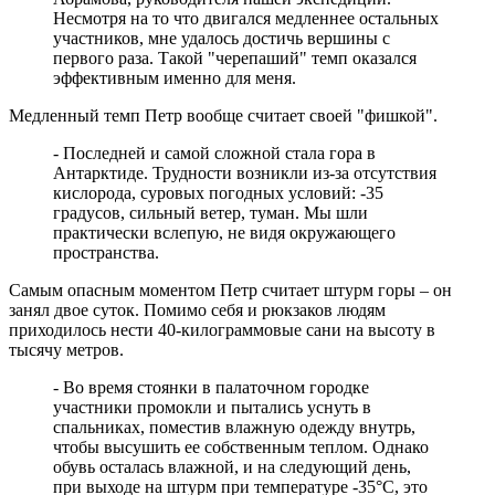
Несмотря на то что двигался медленнее остальных
участников, мне удалось достичь вершины с
первого раза. Такой "черепаший" темп оказался
эффективным именно для меня.
Медленный темп Петр вообще считает своей "фишкой".
- Последней и самой сложной стала гора в
Антарктиде. Трудности возникли из-за отсутствия
кислорода, суровых погодных условий: -35
градусов, сильный ветер, туман. Мы шли
практически вслепую, не видя окружающего
пространства.
Самым опасным моментом Петр считает штурм горы – он
занял двое суток. Помимо себя и рюкзаков людям
приходилось нести 40-килограммовые сани на высоту в
тысячу метров.
- Во время стоянки в палаточном городке
участники промокли и пытались уснуть в
спальниках, поместив влажную одежду внутрь,
чтобы высушить ее собственным теплом. Однако
обувь осталась влажной, и на следующий день,
при выходе на штурм при температуре -35°C, это