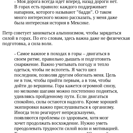
- Моя дорога всегда идет вперед, назад дороги нет.
В горах есть правило: каждого поддерживает
напарник, которого называют "бадди". О таком
много интересного можно рассказать, у меня даже
была интересная история в Мексике.
Петр советует заниматься альпинизмом, чтобы зарядиться
силой в горах. По его словам, здесь важна даже не физическая
подготовка, а сила воли.
- Самое важное в походах в горы – двигаться в
своем ритме, правильно дышать и подготовить
снаряжение. Важно учитывать погоду и тепло
одеться, чтобы не вспотеть. Я часто шел
последним, позволяя другим обогнать меня. Цель
не в том, чтобы прийти первым, а в том, чтобы
дойти до вершины. Гора кажется огромной снизу,
но мелкими шагами можно постепенно подняться,
удивляясь пройденному пути. Если двигаться
спокойно, силы остаются надолго. Кроме хорошей
экипировки важно прислушиваться к организму.
Иногда тело реагирует непредсказуемо,
появляются проблемы со здоровьем, хотя мозг
хочет продолжать восхождение. Нужно уметь
преодолевать трудности силой воли и мотивацией.