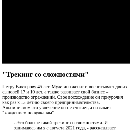
СВОих"
07.08.2026 | 16:12
Полный цикл восстановления жители Правобережья Волги
проходят в Сызранской больнице
07.08.2026 | 16:10
В новом статусе: что известно об и. о. ректора Самарского
государственного института культуры
07.08.2026 | 16:06
В Новокуйбышевске ушел из жизни заслуженный тренер
России Валерий Иванов
07.08.2026 | 15:55
Начали борьбу за трофей: футбольные клубы Самарской
области провели матчи первого тура группового этапа Кубка
России
"Трекинг со сложностями"
07.08.2026 | 15:42
В Самарской области закроют ж/д переезд у Кротовки с 21 по
22 августа
Петру Вахтерову 45 лет. Мужчина женат и воспитывает двоих
07.08.2026 | 15:31
сыновей 17 и 10 лет, а также развивает свой бизнес –
Играют будущие олимпийцы: в тольяттинском
производство ограждений. Свое восхождение он приурочил
спорткомплексе "Олимп" стартовал гандбольный турнир
как раз к 13-летию своего предпринимательства.
07.08.2026 | 15:27
Альпинизмом это увлечение он не считает, а называет
Аномальную жару прогнозируют в Самарской области 8
"хождением по вулканам".
августа
07.08.2026 | 15:02
- Это больше такой трекинг со сложностями. И
занимаюсь им я с августа 2021 года, - рассказывает