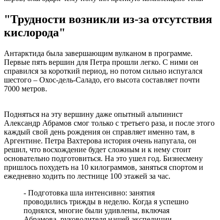
"Трудности возникли из-за отсутствия
кислорода"
Антарктида была завершающим вулканом в программе.
Первые пять вершин для Петра прошли легко. С ними он
справился за короткий период, но потом сильно испугался
шестого – Охос-дель-Саладо, его высота составляет почти
7000 метров.
Подняться на эту вершину даже опытный альпинист
Александр Абрамов смог только с третьего раза, и после этого
каждый свой день рождения он справляет именно там, в
Аргентине. Петра Вахтерова история очень напугала, он
решил, что восхождение будет сложным и к нему стоит
основательно подготовиться. На это ушел год. Бизнесмену
пришлось похудеть на 10 килограммов, заняться спортом и
ежедневно ходить по лестнице 100 этажей за час.
- Подготовка шла интенсивно: занятия
проводились трижды в неделю. Когда я успешно
поднялся, многие были удивлены, включая
Абрамова, руководителя нашей экспедиции.