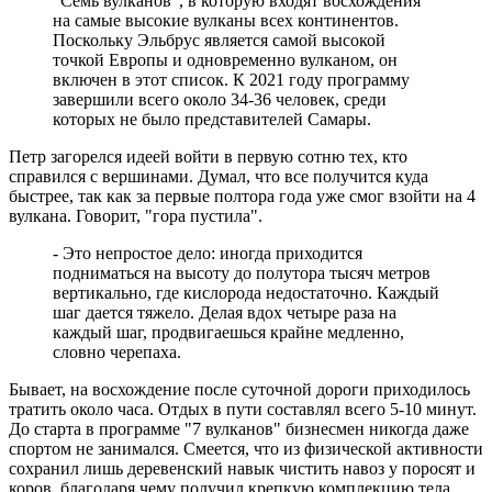
"Семь вулканов", в которую входят восхождения
на самые высокие вулканы всех континентов.
Поскольку Эльбрус является самой высокой
точкой Европы и одновременно вулканом, он
включен в этот список. К 2021 году программу
завершили всего около 34-36 человек, среди
которых не было представителей Самары.
Петр загорелся идеей войти в первую сотню тех, кто
справился с вершинами. Думал, что все получится куда
быстрее, так как за первые полтора года уже смог взойти на 4
вулкана. Говорит, "гора пустила".
- Это непростое дело: иногда приходится
подниматься на высоту до полутора тысяч метров
вертикально, где кислорода недостаточно. Каждый
шаг дается тяжело. Делая вдох четыре раза на
каждый шаг, продвигаешься крайне медленно,
словно черепаха.
Бывает, на восхождение после суточной дороги приходилось
тратить около часа. Отдых в пути составлял всего 5-10 минут.
До старта в программе "7 вулканов" бизнесмен никогда даже
спортом не занимался. Смеется, что из физической активности
сохранил лишь деревенский навык чистить навоз у поросят и
коров, благодаря чему получил крепкую комплекцию тела.