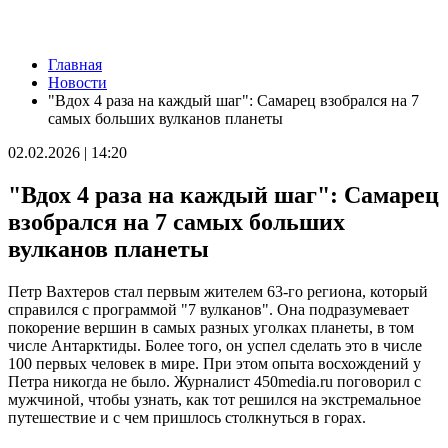
Новости
Главная
В Самарской области рано утром 8 августа объявили
Новости
ракетную и беспилотную опасность
"Вдох 4 раза на каждый шаг": Самарец взобрался на 7
08.08.2026 | 04:40
самых больших вулканов планеты
В Большой Глушице появится зона отдыха у воды
07.08.2026 | 21:41
02.02.2026 | 14:20
Вячеслав Федорищев: "Важно отмечать тех, кто всей душой и
сердцем болеет за нашу Самарскую область и вносит большой
"Вдох 4 раза на каждый шаг": Самарец
вклад в ее развитие"
07.08.2026 | 21:21
взобрался на 7 самых больших
В Самаре изменят схему движения шести автобусов с 8 до 12
вулканов планеты
августа
07.08.2026 | 20:51
В Самаре пустят дополнительный транспорт в день матча КС
Петр Вахтеров стал первым жителем 63-го региона, который
— "Балтика"
справился с программой "7 вулканов". Она подразумевает
07.08.2026 | 20:07
покорение вершин в самых разных уголках планеты, в том
В Самаре временно изменят маршруты дачных автобусов №
числе Антарктиды. Более того, он успел сделать это в числе
172 и 174
100 первых человек в мире. При этом опыта восхождений у
07.08.2026 | 19:29
Петра никогда не было. Журналист 450media.ru поговорил с
Лук, капуста и свекла: в Минпромторге Самарской области
мужчиной, чтобы узнать, как тот решился на экстремальное
рассказали, какие продукты дорожают летом
путешествие и с чем пришлось столкнуться в горах.
07.08.2026 | 19:11
В селе Усинское тушили крышу "заброшки" 7 августа