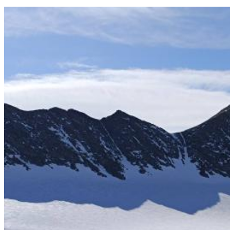
07.08.2026 | 18:55
В облизбиркоме разыграли порядок размещения эмблем
политических партий в избирательных бюллетенях
07.08.2026 | 18:49
Исследование: россияне увеличивают расходы на спорт и
ЗОЖ
07.08.2026 | 18:24
В Самарской области продлили ограничения по купанию на
четырех пляжах
07.08.2026 | 18:22
Вячеслав Федорищев впервые вручил знак "За вклад в
развитие Самарской области" выдающимся жителям
07.08.2026 | 18:21
В Тольятти отремонтируют тротуары и проезды
07.08.2026 | 18:05
"Самара в движении": расписание бесплатных тренировок 8
августа
07.08.2026 | 17:56
Забота о здоровье ветеранов – один из приоритетов: Вячеслав
Федорищев – о расширении географии диспансеризации
участников СВО
07.08.2026 | 17:55
Самарские строители отмечают профессиональный праздник
07.08.2026 | 17:49
В ГД предложили увеличить МРОТ до 50 000 рублей