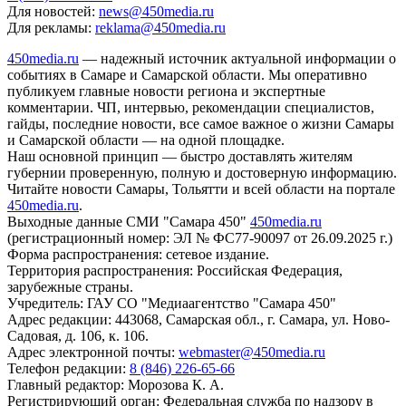
Для новостей:
news@450media.ru
Для рекламы:
reklama@450media.ru
450media.ru
— надежный источник актуальной информации о
событиях в Самаре и Самарской области. Мы оперативно
публикуем главные новости региона и экспертные
комментарии. ЧП, интервью, рекомендации специалистов,
гайды, последние новости, все самое важное о жизни Самары
и Самарской области — на одной площадке.
Наш основной принцип — быстро доставлять жителям
губернии проверенную, полную и достоверную информацию.
Читайте новости Самары, Тольятти и всей области на портале
450media.ru
.
Выходные данные СМИ "Самара 450"
450media.ru
(регистрационный номер: ЭЛ № ФС77-90097 от 26.09.2025 г.)
Форма распространения: сетевое издание.
Территория распространения: Российская Федерация,
зарубежные страны.
Учредитель: ГАУ СО "Медиаагентство "Самара 450"
Адрес редакции: 443068, Самарская обл., г. Самара, ул. Ново-
Садовая, д. 106, к. 106.
Адрес электронной почты:
webmaster@450media.ru
Телефон редакции:
8 (846) 226-65-66
Главный редактор: Морозова К. А.
Регистрирующий орган: Федеральная служба по надзору в