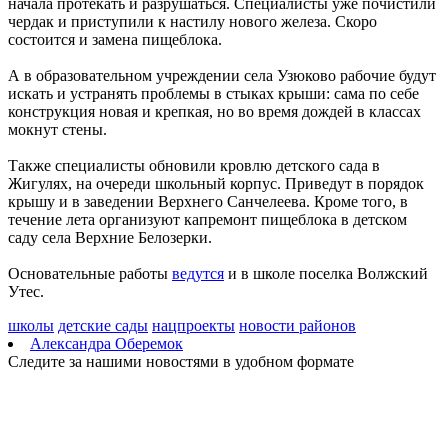
начала протекать и разрушаться. Специалисты уже почистили
Днем физкультурника
чердак и приступили к настилу нового железа. Скоро
08.08.2026 | 11:05
состоится и замена пищеблока.
Два человека погибли в столкновении моторной лодки и
катера в Самарской области
А в образовательном учреждении села Узюково рабочие будут
08.08.2026 | 10:35
искать и устранять проблемы в стыках крыши: сама по себе
Народные приметы на 9 августа 2026 года: что нельзя делать в
конструкция новая и крепкая, но во время дождей в классах
этот день
мокнут стены.
08.08.2026 | 10:27
Где в Самаре отключат холодную воду 8 августа: список
Также специалисты обновили кровлю детского сада в
адресов
Жигулях, на очереди школьный корпус. Приведут в порядок
08.08.2026 | 10:15
крышу и в заведении Верхнего Санчелеева. Кроме того, в
День физкультурника в России: какие праздники отмечают 8
течение лета организуют капремонт пищеблока в детском
августа
саду села Верхние Белозерки.
08.08.2026 | 09:54
Кардиолог Алексей Алексеенко рассказал, как снизить риски
Основательные работы
ведутся
и в школе поселка Волжский
для здоровья в жару
Утес.
08.08.2026 | 09:07
8 августа вражеские БПЛА атаковали промышленное
школы
детские сады
нацпроекты
новости районов
предприятие в Самарской области
Александра Оберемок
08.08.2026 | 09:02
Следите за нашими новостями в удобном формате
В Кошкинском районе благоустраивают 7 общественных
территорий
08.08.2026 | 08:07
+32 °C и вечерний дождь: погода в Самарской области 8
августа