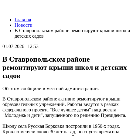
Новости
Главная
Самарскую область накроет гроза с градом 8 августа
Новости
08.08.2026 | 14:13
В Ставропольском районе ремонтируют крыши школ и
Самарцам покажут фильм о жизни и трагической гибели
детских садов
Ивана Блока
08.08.2026 | 12:52
01.07.2026 | 12:53
Стали известны подробности столкновения катера и лодки в
Красноглинском районе
В Ставропольском районе
08.08.2026 | 12:31
Вячеслав Федорищев рассказал о последствиях атаки ВСУ на
ремонтируют крыши школ и детских
регион
садов
08.08.2026 | 12:29
Водитель "Мазды" сбил женщину на улице Подшипниковой в
Самаре
Об этом сообщили в местной администрации.
08.08.2026 | 12:12
Ударила собутыльника: на тольяттинку завели "уголовку"
В Ставропольском районе активно ремонтируют крыши
08.08.2026 | 11:40
образовательных учреждений. Работы ведутся в рамках
В Самаре ветераны СВО сыграли в пляжный волейбол с
федерального проекта "Все лучшее детям" нацпроекта
молодежью
"Молодежь и дети", запущенного по решению Президента.
08.08.2026 | 11:20
В Самаре со дна Волги подняли тело утонувшего мужчины
Школу села Русская Борковка построили в 1950-х годах.
08.08.2026 | 11:15
Кровлю меняли около 30 лет назад, но спустя время она
Вячеслав Федорищев поздравил жителей Самарской области с