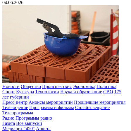
04.06.2026
Новости
Общество
Происшествия
Экономика
Политика
Спорт
Культура
Технологии
Наука и образование
СВО
175
лет губернии
Пресс-центр
Анонсы мероприятий
Прошедшие мероприятия
Телевидение
Программы и фильмы
Онлайн-вещание
Телепрограмма
Радио
Программы радио
Газета
Все выпуски
Медиацех "450"
Анкета