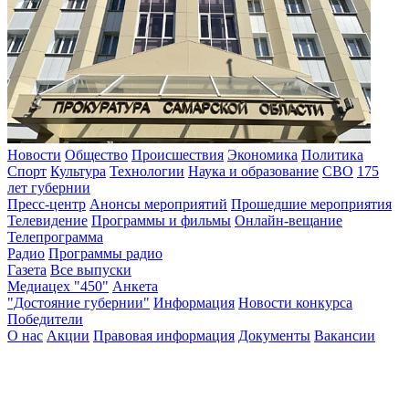
Новости
Общество
Происшествия
Экономика
Политика
Спорт
Культура
Технологии
Наука и образование
СВО
175
лет губернии
Пресс-центр
Анонсы мероприятий
Прошедшие мероприятия
Телевидение
Программы и фильмы
Онлайн-вещание
Телепрограмма
Радио
Программы радио
Газета
Все выпуски
Медиацех "450"
Анкета
"Достояние губернии"
Информация
Новости конкурса
Победители
О нас
Акции
Правовая информация
Документы
Вакансии