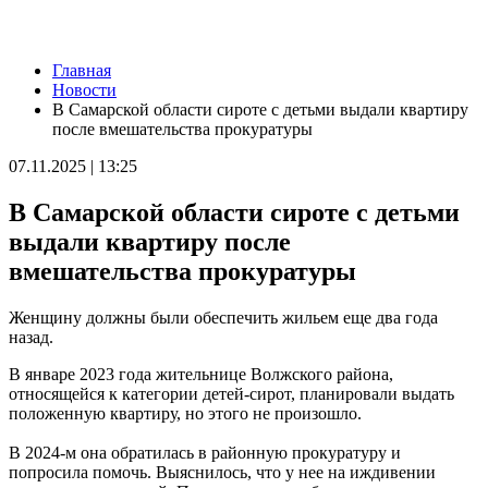
Новости
Главная
9 августа на нескольких улицах Самары не будет холодной
Новости
воды
В Самарской области сироте с детьми выдали квартиру
09.08.2026 | 10:29
после вмешательства прокуратуры
В Самарской области 9 августа около 5 часов действовала
беспилотная опасность
07.11.2025 | 13:25
09.08.2026 | 10:24
Врач перечислил полезные для работы мозга продукты
В Самарской области сироте с детьми
09.08.2026 | 10:05
Вячеслав Федорищев поздравил жителей Самарской области с
выдали квартиру после
Днем строителя
вмешательства прокуратуры
09.08.2026 | 09:33
Персеиды: самарцам рассказали, как увидеть звездопад с 12 по
14 августа
Женщину должны были обеспечить жильем еще два года
09.08.2026 | 09:17
назад.
Народные приметы на 10 августа 2026 года: что нельзя делать
в этот день
В январе 2023 года жительнице Волжского района,
09.08.2026 | 09:13
относящейся к категории детей-сирот, планировали выдать
День строителя в России: какие даты отмечаются 9 августа
положенную квартиру, но этого не произошло.
09.08.2026 | 08:20
В Самарской области 9 августа будет аномальная жара
В 2024-м она обратилась в районную прокуратуру и
09.08.2026 | 07:04
попросила помочь. Выяснилось, что у нее на иждивении
Серия магнитных бурь ожидается в Самарской области во