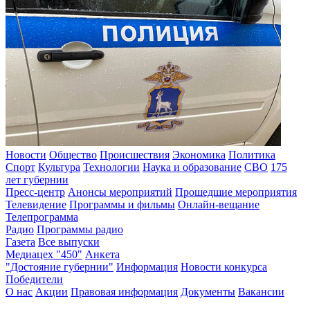
Новости
Общество
Происшествия
Экономика
Политика
Спорт
Культура
Технологии
Наука и образование
СВО
175
лет губернии
Пресс-центр
Анонсы мероприятий
Прошедшие мероприятия
Телевидение
Программы и фильмы
Онлайн-вещание
Телепрограмма
Радио
Программы радио
Газета
Все выпуски
Медиацех "450"
Анкета
"Достояние губернии"
Информация
Новости конкурса
Победители
О нас
Акции
Правовая информация
Документы
Вакансии