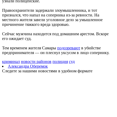
узнали полицейские.
этот день
07.08.2026 | 10:21
Правоохранители задержали злоумышленника, и тот
Пропавшего в Самаре шестиклассника нашли живым спустя 6
признался, что напал на соперника из-за ревности. На
дней
местного жителя завели уголовное дело за умышленное
07.08.2026 | 10:16
причинение тяжкого вреда здоровью.
Самарцы рассказали, что считают главным подарком в жизни
07.08.2026 | 09:48
Сейчас мужчина находится под домашним арестом. Вскоре
В Самаре 7 августа возможны отключения холодной воды:
его ожидает суд.
адреса
07.08.2026 | 09:34
Тем временем жителя Самары
подозревают
в убийстве
В Тольятти обновляют спортивные площадки и хоккейные
предпринимателя — он плеснул уксусом в лицо сопернику.
корты
07.08.2026 | 08:59
криминал
новости районов
полиция
суд
День службы специальной связи и информации при ФСО РФ:
Александра Оберемок
какие праздники отмечают 7 августа
Следите за нашими новостями в удобном формате
07.08.2026 | 08:51
В Самарской области угроза атаки БПЛА 7 августа
действовала 4 часа
07.08.2026 | 08:25
В Тимашевской амбулатории завершили косметический
ремонт
07.08.2026 | 08:07
Без слез и стресса: врач рассказал, как отлучить ребенка от
груди
07.08.2026 | 07:11