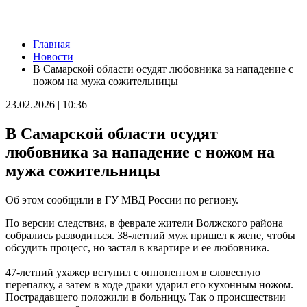
Новости
Главная
Жители Отрадного проходят исследования на современном
Новости
компьютерном томографе
В Самарской области осудят любовника за нападение с
07.08.2026 | 11:23
ножом на мужа сожительницы
В Тольятти изменят схему движения общественного
транспорта до 30 сентября
23.02.2026 | 10:36
07.08.2026 | 11:22
Последние жаркие дни лета в Самарской области – в эти
В Самарской области осудят
выходные
07.08.2026 | 11:16
любовника за нападение с ножом на
Вячеслав Федорищев заявил о старте нового сезона
мужа сожительницы
федеральной программы "Мама-предприниматель" в регионе
07.08.2026 | 10:57
На острове Поджабный в Самаре тушили горящий мусор
Об этом сообщили в ГУ МВД России по региону.
07.08.2026 | 10:55
Жители Самары рассказали, как проведут остаток лета
По версии следствия, в феврале жители Волжского района
07.08.2026 | 10:49
собрались разводиться. 38-летний муж пришел к жене, чтобы
Выставка о Самаре открылась на Тверском бульваре Москвы
обсудить процесс, но застал в квартире и ее любовника.
07.08.2026 | 10:41
В Тольятти стартовал третий день гандбольного турнира
47-летний ухажер вступил с оппонентом в словесную
Спартакиады народов России
перепалку, а затем в ходе драки ударил его кухонным ножом.
07.08.2026 | 10:38
Пострадавшего положили в больницу. Так о происшествии
Народные приметы на 8 августа 2026 года: что нельзя делать в