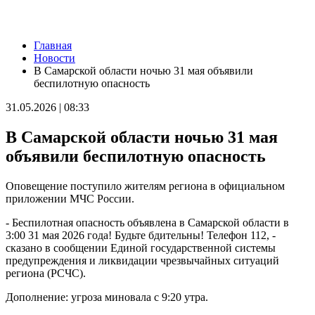
Новости
Главная
В Самаре изменят схему движения шести автобусов с 8 до 12
Новости
августа
В Самарской области ночью 31 мая объявили
07.08.2026 | 20:51
беспилотную опасность
В Самаре пустят дополнительный транспорт в день матча КС
— "Балтика"
31.05.2026 | 08:33
07.08.2026 | 20:07
В Самаре временно изменят маршруты дачных автобусов №
В Самарской области ночью 31 мая
172 и 174
07.08.2026 | 19:29
объявили беспилотную опасность
Лук, капуста и свекла: в Минпромторге Самарской области
рассказали, какие продукты дорожают летом
Оповещение поступило жителям региона в официальном
07.08.2026 | 19:11
приложении МЧС России.
В селе Усинское тушили крышу "заброшки" 7 августа
07.08.2026 | 18:55
- Беспилотная опасность объявлена в Самарской области в
В облизбиркоме разыграли порядок размещения эмблем
3:00 31 мая 2026 года! Будьте бдительны! Телефон 112, -
политических партий в избирательных бюллетенях
сказано в сообщении Единой государственной системы
07.08.2026 | 18:49
предупреждения и ликвидации чрезвычайных ситуаций
Исследование: россияне увеличивают расходы на спорт и
региона (РСЧС).
ЗОЖ
07.08.2026 | 18:24
Дополнение: угроза миновала с 9:20 утра.
В Самарской области продлили ограничения по купанию на
четырех пляжах