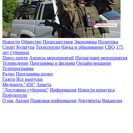
Новости
Общество
Происшествия
Экономика
Политика
Спорт
Культура
Технологии
Наука и образование
СВО
175
лет губернии
Пресс-центр
Анонсы мероприятий
Прошедшие мероприятия
Телевидение
Программы и фильмы
Онлайн-вещание
Телепрограмма
Радио
Программы радио
Газета
Все выпуски
Медиацех "450"
Анкета
"Достояние губернии"
Информация
Новости конкурса
Победители
О нас
Акции
Правовая информация
Документы
Вакансии