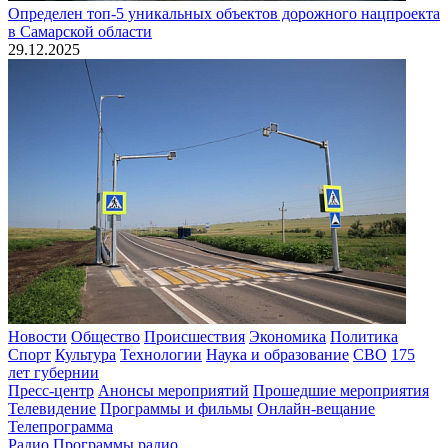
Определен топ-5 уникальных объектов дорожного нацпроекта
в Самарской области
29.12.2025
Новости
Общество
Происшествия
Экономика
Политика
Спорт
Культура
Технологии
Наука и образование
СВО
175
лет губернии
Пресс-центр
Анонсы мероприятий
Прошедшие мероприятия
Телевидение
Программы и фильмы
Онлайн-вещание
Телепрограмма
Радио
Программы радио