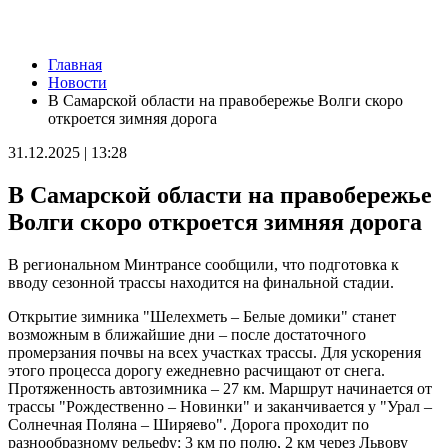
Новости
Главная
Производитель напитков из Самарской области наращивает
Новости
объемы производства и расширяет географию поставок
В Самарской области на правобережье Волги скоро
07.08.2026 | 14:36
откроется зимняя дорога
Самарские юноши принимают участие в Юнармейских
военно-патриотических сборах ПФО "Гвардеец" в Пензе
31.12.2025 | 13:28
07.08.2026 | 14:34
На 23 улицах Самары приводят в порядок газоны 7 августа
В Самарской области на правобережье
07.08.2026 | 14:24
70-летний самарец сядет на 7,5 лет за жестокое убийство
Волги скоро откроется зимняя дорога
знакомого
07.08.2026 | 14:04
В региональном Минтрансе сообщили, что подготовка к
Тольяттинец замахнулся на соседку топором из-за шумного
вводу сезонной трассы находится на финальной стадии.
ремонта
07.08.2026 | 13:37
Открытие зимника "Шелехметь – Белые домики" станет
20 яхтсменов из Самарской области поборются за
возможным в ближайшие дни – после достаточного
олимпийские путевки на Спартакиаде народов России
промерзания почвы на всех участках трассы. Для ускорения
07.08.2026 | 13:31
этого процесса дорогу ежедневно расчищают от снега.
Станцию умягчения воды в Отрадном запустят до конца лета
Протяженность автозимника – 27 км. Маршрут начинается от
07.08.2026 | 13:22
трассы "Рождественно – Новинки" и заканчивается у "Урал –
Учебные заведения Самарской области приглашают к участию
Солнечная Поляна – Ширяево". Дорога проходит по
в конкурсе команд вузов
разнообразному рельефу: 3 км по полю, 2 км через Львову
07.08.2026 | 13:08