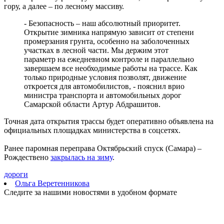
гору, а далее – по лесному массиву.
Востребованная специальность: в Самарской области растёт
интерес к службе по контракту в войсках беспилотных систем
- Безопасность – наш абсолютный приоритет.
07.08.2026 | 12:58
Открытие зимника напрямую зависит от степени
В Самаре водитель Toyota Camry сбил 9-летнюю девочку на
промерзания грунта, особенно на заболоченных
пешеходном переходе
участках в лесной части. Мы держим этот
07.08.2026 | 12:21
параметр на ежедневном контроле и параллельно
Самарцам рассказали, какие травмы бывают при падении
завершаем все необходимые работы на трассе. Как
ребенка из окна
только природные условия позволят, движение
07.08.2026 | 12:19
откроется для автомобилистов, - пояснил врио
Как региональный конкурс "Достояние губернии" помогает
министра транспорта и автомобильных дорог
предпринимателям выходить на новый уровень
Самарской области Артур Абдрашитов.
07.08.2026 | 12:00
Юнармейцы Промышленного района осваивают беспилотные
Точная дата открытия трассы будет оперативно объявлена на
системы
официальных площадках министерства в соцсетях.
07.08.2026 | 11:47
В двух городах выявили загрязнение воздуха из-за горящей
Ранее паромная переправа Октябрьский спуск (Самара) –
свалки
Рождествено
закрылась на зиму
.
07.08.2026 | 11:40
В Самаре продолжается обновление парка имени Щорса
дороги
07.08.2026 | 11:36
Ольга Веретенникова
В Красноярском районе проверили безопасность и ремонт в
Следите за нашими новостями в удобном формате
школах и детсадах
07.08.2026 | 11:31
Жители Отрадного проходят исследования на современном
компьютерном томографе