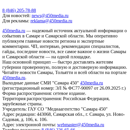
8 (846) 205-78-88
Для новостей:
news@450media.ru
Для рекламы:
reklama@450media.ru
450media.ru
— надежный источник актуальной информации о
событиях в Самаре и Самарской области. Мы оперативно
публикуем главные новости региона и экспертные
комментарии. ЧП, интервью, рекомендации специалистов,
гайды, последние новости, все самое важное о жизни Самары
и Самарской области — на одной площадке.
Наш основной принцип — быстро доставлять жителям
губернии проверенную, полную и достоверную информацию.
Читайте новости Самары, Тольятти и всей области на портале
450media.ru
.
Выходные данные СМИ "Самара 450"
450media.ru
(регистрационный номер: ЭЛ № ФС77-90097 от 26.09.2025 г.)
Форма распространения: сетевое издание.
Территория распространения: Российская Федерация,
зарубежные страны.
Учредитель: ГАУ СО "Медиаагентство "Самара 450"
Адрес редакции: 443068, Самарская обл., г. Самара, ул. Ново-
Садовая, д. 106, к. 106.
Адрес электронной почты:
webmaster@450media.ru
Телефон редакции:
8 (846) 226-65-66