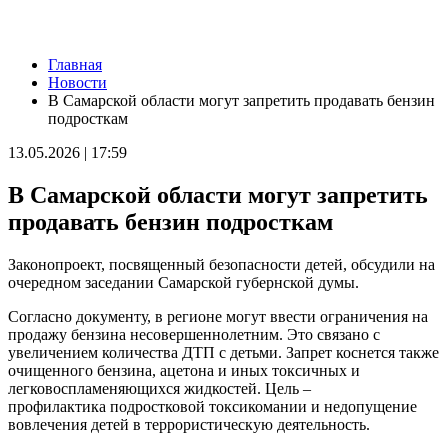
Новости
Главная
Украли мошенники: пенсионеру из Тольятти вернули 60
Новости
тысяч рублей
В Самарской области могут запретить продавать бензин
05.08.2026 | 22:33
подросткам
Повторно сел за руль пьяным: житель Самарской области
лишился автомобиля
13.05.2026 | 17:59
05.08.2026 | 22:30
Школы, театры и спортобъекты: как в Самаре готовятся к
В Самарской области могут запретить
отопительному сезону
05.08.2026 | 22:26
продавать бензин подросткам
"Самарский движ": подборка мероприятий на 6 августа
05.08.2026 | 22:20
Законопроект, посвященный безопасности детей, обсудили на
Жителей Жигулевска приглашают на бесплатные осмотры у
очередном заседании Самарской губернской думы.
онколога и дерматолога
05.08.2026 | 20:06
Согласно документу, в регионе могут ввести ограничения на
Самарские спортсмены завоевали медали первенства России
продажу бензина несовершеннолетним. Это связано с
по гребле на байдарках и каноэ
увеличением количества ДТП с детьми. Запрет коснется также
05.08.2026 | 20:02
очищенного бензина, ацетона и иных токсичных и
В Тольятти стартуют бесплатные курсы кройки и шитья
легковоспламеняющихся жидкостей. Цель –
05.08.2026 | 19:11
профилактика подростковой токсикомании и недопущение
Канатную дорогу строят в Поволжье
вовлечения детей в террористическую деятельность.
05.08.2026 | 18:55
Гендиректор "Акрона" Константин Клюшев: "Нам есть над