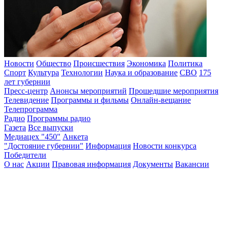
Новости
Общество
Происшествия
Экономика
Политика
Спорт
Культура
Технологии
Наука и образование
СВО
175
лет губернии
Пресс-центр
Анонсы мероприятий
Прошедшие мероприятия
Телевидение
Программы и фильмы
Онлайн-вещание
Телепрограмма
Радио
Программы радио
Газета
Все выпуски
Медиацех "450"
Анкета
"Достояние губернии"
Информация
Новости конкурса
Победители
О нас
Акции
Правовая информация
Документы
Вакансии