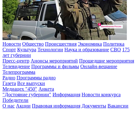
Новости
Общество
Происшествия
Экономика
Политика
Спорт
Культура
Технологии
Наука и образование
СВО
175
лет губернии
Пресс-центр
Анонсы мероприятий
Прошедшие мероприятия
Телевидение
Программы и фильмы
Онлайн-вещание
Телепрограмма
Радио
Программы радио
Газета
Все выпуски
Медиацех "450"
Анкета
"Достояние губернии"
Информация
Новости конкурса
Победители
О нас
Акции
Правовая информация
Документы
Вакансии