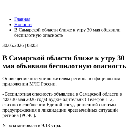
Новости
Главная
Самарцам покажут фильм о жизни и трагической гибели
Новости
Ивана Блока
В Самарской области ближе к утру 30 мая объявили
08.08.2026 | 12:52
беспилотную опасность
Стали известны подробности столкновения катера и лодки в
Красноглинском районе
30.05.2026 | 08:03
08.08.2026 | 12:31
Вячеслав Федорищев рассказал о последствиях атаки ВСУ на
В Самарской области ближе к утру 30
регион
08.08.2026 | 12:29
мая объявили беспилотную опасность
Водитель "Мазды" сбил женщину на улице Подшипниковой в
Самаре
Оповещение поступило жителям региона в официальном
08.08.2026 | 12:12
приложении МЧС России.
Ударила собутыльника: на тольяттинку завели "уголовку"
08.08.2026 | 11:40
- Беспилотная опасность объявлена в Самарской области в
В Самаре ветераны СВО сыграли в пляжный волейбол с
4:00 30 мая 2026 года! Будьте бдительны! Телефон 112, -
молодежью
сказано в сообщении Единой государственной системы
08.08.2026 | 11:20
предупреждения и ликвидации чрезвычайных ситуаций
В Самаре со дна Волги подняли тело утонувшего мужчины
региона (РСЧС).
08.08.2026 | 11:15
Вячеслав Федорищев поздравил жителей Самарской области с
Угроза миновала в 9:13 утра.
Днем физкультурника
08.08.2026 | 11:05