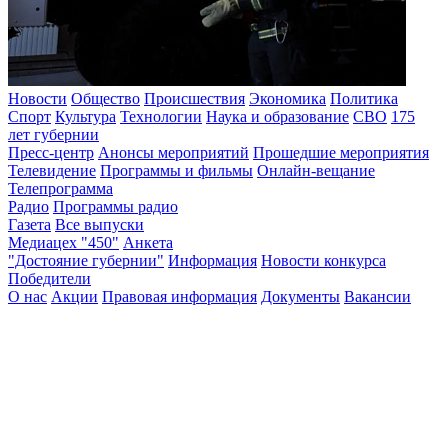
Новости
Общество
Происшествия
Экономика
Политика
Спорт
Культура
Технологии
Наука и образование
СВО
175
лет губернии
Пресс-центр
Анонсы мероприятий
Прошедшие мероприятия
Телевидение
Программы и фильмы
Онлайн-вещание
Телепрограмма
Радио
Программы радио
Газета
Все выпуски
Медиацех "450"
Анкета
"Достояние губернии"
Информация
Новости конкурса
Победители
О нас
Акции
Правовая информация
Документы
Вакансии