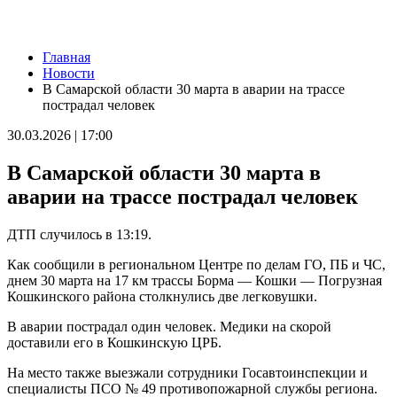
Новости
Главная
Вячеслав Федорищев: "В Самарской области сильные,
Новости
спортивные и талантливые люди"
В Самарской области 30 марта в аварии на трассе
08.08.2026 | 19:11
пострадал человек
8 августа самарские "Крылья Советов" на домашнем стадионе
уступили "Балтике"
30.03.2026 | 17:00
08.08.2026 | 18:41
Вячеслав Федорищев: "У нас очень сильная федерация
В Самарской области 30 марта в
прыжков на батуте"
08.08.2026 | 17:57
аварии на трассе пострадал человек
Самарцев приглашают на бесплатные тренировки 9 августа
08.08.2026 | 17:38
ДТП случилось в 13:19.
8 августа в Самаре косят траву на 20-ти улицах
08.08.2026 | 17:08
Как сообщили в региональном Центре по делам ГО, ПБ и ЧС,
Школы Самарской области перейдут на обновленную
днем 30 марта на 17 км трассы Борма — Кошки — Погрузная
программу с 1 сентября
Кошкинского района столкнулись две легковушки.
08.08.2026 | 16:39
В Самарской области 8 августа объявили штормовое
В аварии пострадал один человек. Медики на скорой
предупреждение
доставили его в Кошкинскую ЦРБ.
08.08.2026 | 16:30
Вячеслав Федорищев вручил награды спортсменам, тренерам
На место также выезжали сотрудники Госавтоинспекции и
и ветеранам
специалисты ПСО № 49 противопожарной службы региона.
08.08.2026 | 15:59