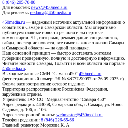
8 (846) 205-78-88
Для новостей:
news@450media.ru
Для рекламы:
reklama@450media.ru
450media.ru
— надежный источник актуальной информации о
событиях в Самаре и Самарской области. Мы оперативно
публикуем главные новости региона и экспертные
комментарии. ЧП, интервью, рекомендации специалистов,
гайды, последние новости, все самое важное о жизни Самары
и Самарской области — на одной площадке.
Наш основной принцип — быстро доставлять жителям
губернии проверенную, полную и достоверную информацию.
Читайте новости Самары, Тольятти и всей области на портале
450media.ru
.
Выходные данные СМИ "Самара 450"
450media.ru
(регистрационный номер: ЭЛ № ФС77-90097 от 26.09.2025 г.)
Форма распространения: сетевое издание.
Территория распространения: Российская Федерация,
зарубежные страны.
Учредитель: ГАУ СО "Медиаагентство "Самара 450"
Адрес редакции: 443068, Самарская обл., г. Самара, ул. Ново-
Садовая, д. 106, к. 106.
Адрес электронной почты:
webmaster@450media.ru
Телефон редакции:
8 (846) 226-65-66
Главный редактор: Морозова К. А.