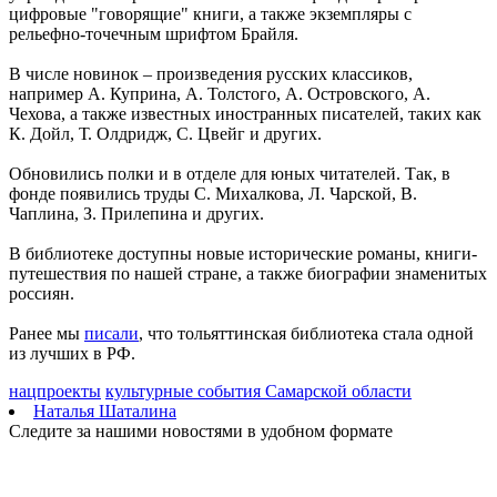
цифровые "говорящие" книги, а также экземпляры с
Вячеслав Федорищев: "У нас очень сильная федерация
рельефно-точечным шрифтом Брайля.
прыжков на батуте"
08.08.2026 | 17:57
В числе новинок – произведения русских классиков,
Самарцев приглашают на бесплатные тренировки 9 августа
например А. Куприна, А. Толстого, А. Островского, А.
08.08.2026 | 17:38
Чехова, а также известных иностранных писателей, таких как
8 августа в Самаре косят траву на 20-ти улицах
К. Дойл, Т. Олдридж, С. Цвейг и других.
08.08.2026 | 17:08
Школы Самарской области перейдут на обновленную
Обновились полки и в отделе для юных читателей. Так, в
программу с 1 сентября
фонде появились труды С. Михалкова, Л. Чарской, В.
08.08.2026 | 16:39
Чаплина, З. Прилепина и других.
В Самарской области 8 августа объявили штормовое
предупреждение
В библиотеке доступны новые исторические романы, книги-
08.08.2026 | 16:30
путешествия по нашей стране, а также биографии знаменитых
Вячеслав Федорищев вручил награды спортсменам, тренерам
россиян.
и ветеранам
08.08.2026 | 15:59
Ранее мы
писали
, что тольяттинская библиотека стала одной
Где в Самаре отключат холодную воду с 10 по 12 августа:
из лучших в РФ.
список адресов
08.08.2026 | 15:44
нацпроекты
культурные события Самарской области
Ливень с грозой и жара до 35 °C ожидаются в Самарской
Наталья Шаталина
области 9 августа
Следите за нашими новостями в удобном формате
08.08.2026 | 15:18
Самарцев приглашают на бесплатные показы советского кино
8 и 9 августа
08.08.2026 | 14:52