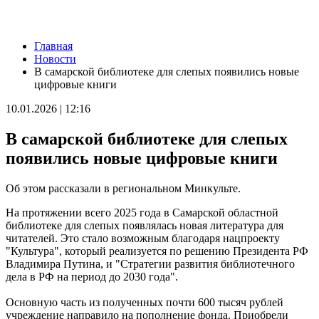
Новости
Главная
Серия магнитных бурь ожидается в Самарской области во
Новости
второй половине августа
В самарской библиотеке для слепых появились новые
08.08.2026 | 21:52
цифровые книги
"Акрон" вничью сыграл с "Локомотивом" в третьем туре РПЛ
08.08.2026 | 21:26
10.01.2026 | 12:16
Вячеслав Федорищев поздравил "Волонтёров-медиков" с
десятилетием
В самарской библиотеке для слепых
08.08.2026 | 21:07
Есть погибшие: в Ставропольском районе столкнулись две
появились новые цифровые книги
моторные лодки
08.08.2026 | 20:33
Об этом рассказали в региональном Минкульте.
Вячеслав Федорищев – в топ-3 губернаторов по количеству
подписчиков в "МАКСе"
На протяжении всего 2025 года в Самарской областной
08.08.2026 | 20:01
библиотеке для слепых появлялась новая литература для
Состав ХК ЦСК ВВС пополнили два нападающих
читателей. Это стало возможным благодаря нацпроекту
08.08.2026 | 19:39
"Культура", который реализуется по решению Президента РФ
Вячеслав Федорищев: "В Самарской области сильные,
Владимира Путина, и "Стратегии развития библиотечного
спортивные и талантливые люди"
дела в РФ на период до 2030 года".
08.08.2026 | 19:11
8 августа самарские "Крылья Советов" на домашнем стадионе
Основную часть из полученных почти 600 тысяч рублей
уступили "Балтике"
учреждение направило на пополнение фонда. Приобрели
08.08.2026 | 18:41