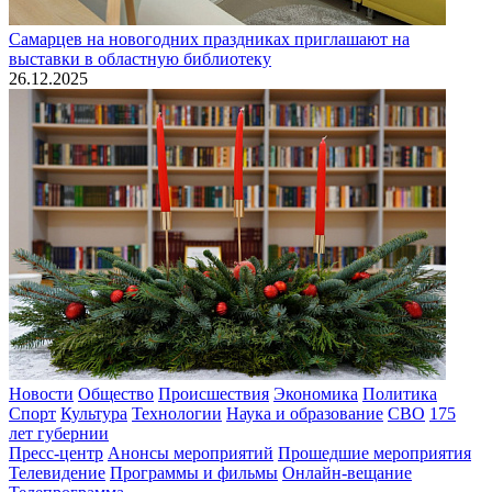
Самарцев на новогодних праздниках приглашают на
выставки в областную библиотеку
26.12.2025
Новости
Общество
Происшествия
Экономика
Политика
Спорт
Культура
Технологии
Наука и образование
СВО
175
лет губернии
Пресс-центр
Анонсы мероприятий
Прошедшие мероприятия
Телевидение
Программы и фильмы
Онлайн-вещание