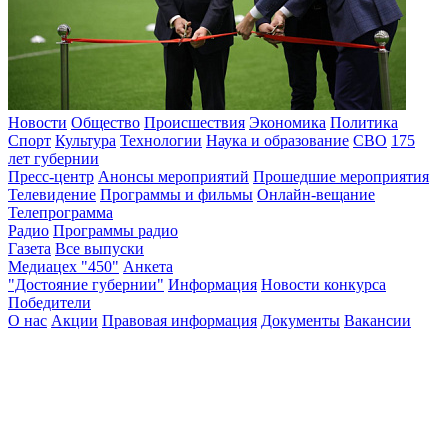
Новости
Общество
Происшествия
Экономика
Политика
Спорт
Культура
Технологии
Наука и образование
СВО
175
лет губернии
Пресс-центр
Анонсы мероприятий
Прошедшие мероприятия
Телевидение
Программы и фильмы
Онлайн-вещание
Телепрограмма
Радио
Программы радио
Газета
Все выпуски
Медиацех "450"
Анкета
"Достояние губернии"
Информация
Новости конкурса
Победители
О нас
Акции
Правовая информация
Документы
Вакансии