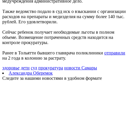
медучреждения административное дело.
берега
09.08.2026 | 10:56
Также ведомство подало в суд иск о взыскании с организации
9 августа на нескольких улицах Самары не будет холодной
расходов на препараты и медизделия на сумму более 140 тыс.
воды
рублей. Его удовлетворили.
09.08.2026 | 10:29
В Самарской области 9 августа около 5 часов действовала
Сейчас ребенок получает необходимые льготы в полном
беспилотная опасность
объеме. Возмещение потраченных средств находится на
09.08.2026 | 10:24
контроле прокуратуры.
Врач перечислил полезные для работы мозга продукты
09.08.2026 | 10:05
Ранее в Тольятти бывшего главврача поликлиники
отправили
Вячеслав Федорищев поздравил жителей Самарской области с
на 2 года в колонию за растрату.
Днем строителя
09.08.2026 | 09:33
здоровье
дети
суд
прокуратура
новости Самары
Персеиды: самарцам рассказали, как увидеть звездопад с 12 по
Александра Оберемок
14 августа
Следите за нашими новостями в удобном формате
09.08.2026 | 09:17
Народные приметы на 10 августа 2026 года: что нельзя делать
в этот день
09.08.2026 | 09:13
День строителя в России: какие даты отмечаются 9 августа
09.08.2026 | 08:20
В Самарской области 9 августа будет аномальная жара
09.08.2026 | 07:04
Серия магнитных бурь ожидается в Самарской области во
второй половине августа