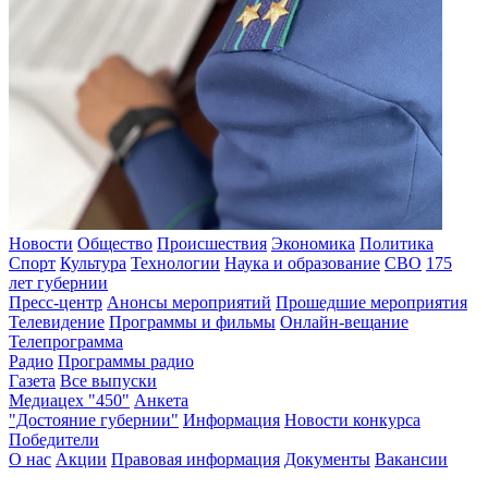
Новости
Общество
Происшествия
Экономика
Политика
Спорт
Культура
Технологии
Наука и образование
СВО
175
лет губернии
Пресс-центр
Анонсы мероприятий
Прошедшие мероприятия
Телевидение
Программы и фильмы
Онлайн-вещание
Телепрограмма
Радио
Программы радио
Газета
Все выпуски
Медиацех "450"
Анкета
"Достояние губернии"
Информация
Новости конкурса
Победители
О нас
Акции
Правовая информация
Документы
Вакансии