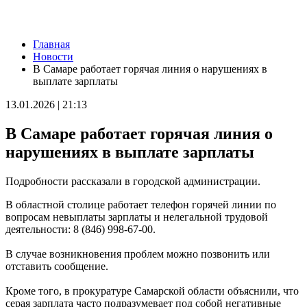
Новости
Главная
Губернатор Вячеслав Федорищев и первый заместитель
Новости
председателя Комитета Госдумы по бюджету и налогам
В Самаре работает горячая линия о нарушениях в
Леонид Симановский обсудили перспективное развитие
выплате зарплаты
Самарского региона
06.08.2026 | 22:34
13.01.2026 | 21:13
В поселке Курумоч 6 августа столкнулись два автомобиля
06.08.2026 | 22:08
В Самаре работает горячая линия о
Новый облик двора на Молодогвардейской: горожане
обсудили дальнейшее благоустройство
нарушениях в выплате зарплаты
06.08.2026 | 21:41
Вячеслав Федорищев поздравил командование и личный
Подробности рассказали в городской администрации.
состав 76-й дивизии ПВО с присвоением звания
"Гвардейской"
В областной столице работает телефон горячей линии по
06.08.2026 | 21:01
вопросам невыплаты зарплаты и нелегальной трудовой
На заседании Правительства Самарской области обсудили
деятельности: 8 (846) 998-67-00.
исполнение бюджета региона за первое полугодие
06.08.2026 | 20:14
В случае возникновения проблем можно позвонить или
Ремонт улицы XXII Партсъезда в Самаре подходит к
отставить сообщение.
завершению
06.08.2026 | 18:57
Кроме того, в прокуратуре Самарской области объяснили, что
В Отрадненской больнице после капремонта открылся
серая зарплата часто подразумевает под собой негативные
обновленный терапевтический корпус