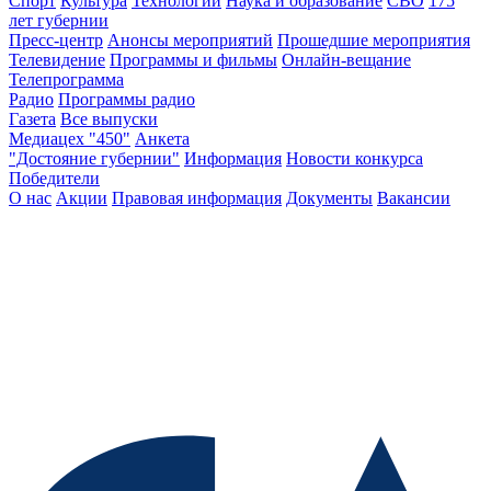
Спорт
Культура
Технологии
Наука и образование
СВО
175
лет губернии
Пресс-центр
Анонсы мероприятий
Прошедшие мероприятия
Телевидение
Программы и фильмы
Онлайн-вещание
Телепрограмма
Радио
Программы радио
Газета
Все выпуски
Медиацех "450"
Анкета
"Достояние губернии"
Информация
Новости конкурса
Победители
О нас
Акции
Правовая информация
Документы
Вакансии