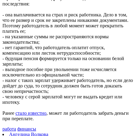
последствия:
06.08.2026 | 18:53
В Жигулевске почти 200 человек проверились на рак кожи
- она выплачивается на страх и риск работника. Дело в том,
06.08.2026 | 18:46
что ее размер и срок не закреплены никакими документами.
В Самарской области прошло первое заседание Экспертного
Поэтому работодатель в любой момент может прекратить
клуба для общественного контроля за выборами
платить ее;
06.08.2026 | 18:26
- на указанные суммы не распространяются нормы
Тольяттинцев 6 августа приглашают посмотреть кино под
законодательства;
звездами
- нет гарантий, что работодатель оплатит отпуск,
06.08.2026 | 17:56
компенсацию или листок нетрудоспособности;
16-летний подросток восстанавливается в больнице после
- будущая пенсия формируется только на основании белой
налета БПЛА
зарплаты;
06.08.2026 | 17:46
- выходное пособие при увольнении тоже исчисляется
На судоремонтном заводе Самары заложили кили двух новых
исключительно из официальной части;
пассажирских судов
- налог с таких зарплат удерживает работодатель, но если дело
06.08.2026 | 17:42
дойдет до суда, то сотрудник должен быть готов доказать
Жителей Тольятти приглашают на набережную на шоу-
свою непричастность;
вечеринку
- человеку с серой зарплатой могут не выдать кредит или
06.08.2026 | 17:23
ипотеку.
Стало известно, на каких улицах Самары постригли газоны 6
августа
Ранее
стало известно
, может ли работодатель забрать деньги
06.08.2026 | 17:10
при переплате.
На железнодорожных переездах Самарской области
произошло пять ДТП с начала года
работа
финансы
06.08.2026 | 17:09
Ангелина Волкова
Бесплатные тренировки и танцы: куда сходить в Самаре 7