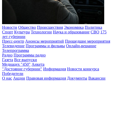
Новости
Общество
Происшествия
Экономика
Политика
Спорт
Культура
Технологии
Наука и образование
СВО
175
лет губернии
Пресс-центр
Анонсы мероприятий
Прошедшие мероприятия
Телевидение
Программы и фильмы
Онлайн-вещание
Телепрограмма
Радио
Программы радио
Газета
Все выпуски
Медиацех "450"
Анкета
"Достояние губернии"
Информация
Новости конкурса
Победители
О нас
Акции
Правовая информация
Документы
Вакансии