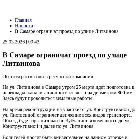
Новости
Главная
В Самарской области 9 августа около 5 часов действовала
Новости
беспилотная опасность
В Самаре ограничат проезд по улице Литвинова
09.08.2026 | 10:24
Врач перечислил полезные для работы мозга продукты
25.03.2026 | 09:43
09.08.2026 | 10:05
Вячеслав Федорищев поздравил жителей Самарской области с
В Самаре ограничат проезд по улице
Днем строителя
09.08.2026 | 09:33
Литвинова
Персеиды: самарцам рассказали, как увидеть звездопад с 12 по
14 августа
Об этом рассказали в ресурсной компании.
09.08.2026 | 09:17
Народные приметы на 10 августа 2026 года: что нельзя делать
На ул. Литвинова в Самаре утром 25 марта идет подготовка к
в этот день
перекладке канализационного коллектора диаметром 800 мм.
09.08.2026 | 09:13
Здесь будут проводиться земляные работы.
День строителя в России: какие даты отмечаются 9 августа
09.08.2026 | 08:20
На время реконструкции на участке от ул. Конструктивной до
В Самарской области 9 августа будет аномальная жара
ул. Лиственной ограничат движение всех видов транспорта.
09.08.2026 | 07:04
Объезд будет организован по Зубчаниновскому шоссе до ул.
Серия магнитных бурь ожидается в Самарской области во
Конструктивной и далее по ул. Литвинова.
второй половине августа
08.08.2026 | 21:52
Водителей просят быть внимательнее на данном отрезке и
"Акрон" вничью сыграл с "Локомотивом" в третьем туре РПЛ