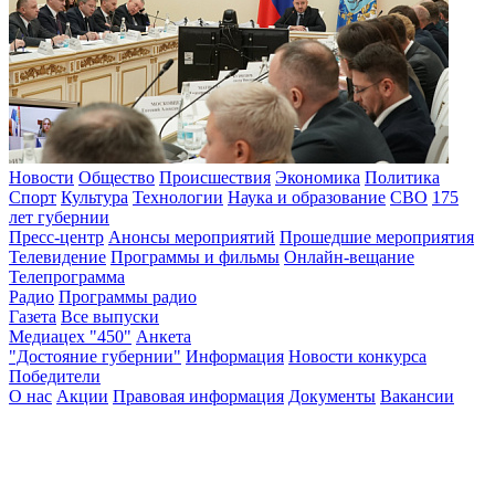
Новости
Общество
Происшествия
Экономика
Политика
Спорт
Культура
Технологии
Наука и образование
СВО
175
лет губернии
Пресс-центр
Анонсы мероприятий
Прошедшие мероприятия
Телевидение
Программы и фильмы
Онлайн-вещание
Телепрограмма
Радио
Программы радио
Газета
Все выпуски
Медиацех "450"
Анкета
"Достояние губернии"
Информация
Новости конкурса
Победители
О нас
Акции
Правовая информация
Документы
Вакансии