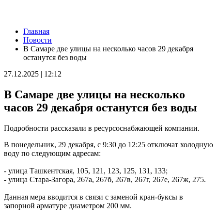
Новости
Главная
В Большой Глушице появится зона отдыха у воды
Новости
07.08.2026 | 21:41
В Самаре две улицы на несколько часов 29 декабря
Вячеслав Федорищев: "Важно отмечать тех, кто всей душой и
останутся без воды
сердцем болеет за нашу Самарскую область и вносит большой
вклад в ее развитие"
27.12.2025 | 12:12
07.08.2026 | 21:21
В Самаре изменят схему движения шести автобусов с 8 до 12
В Самаре две улицы на несколько
августа
07.08.2026 | 20:51
часов 29 декабря останутся без воды
В Самаре пустят дополнительный транспорт в день матча КС
— "Балтика"
Подробности рассказали в ресурсоснабжающей компании.
07.08.2026 | 20:07
В Самаре временно изменят маршруты дачных автобусов №
В понедельник, 29 декабря, с 9:30 до 12:25 отключат холодную
172 и 174
воду по следующим адресам:
07.08.2026 | 19:29
Лук, капуста и свекла: в Минпромторге Самарской области
- улица Ташкентская, 105, 121, 123, 125, 131, 133;
рассказали, какие продукты дорожают летом
- улица Стара-Загора, 267а, 267б, 267в, 267г, 267е, 267ж, 275.
07.08.2026 | 19:11
В селе Усинское тушили крышу "заброшки" 7 августа
Данная мера вводится в связи с заменой кран-буксы в
07.08.2026 | 18:55
запорной арматуре диаметром 200 мм.
В облизбиркоме разыграли порядок размещения эмблем
политических партий в избирательных бюллетенях