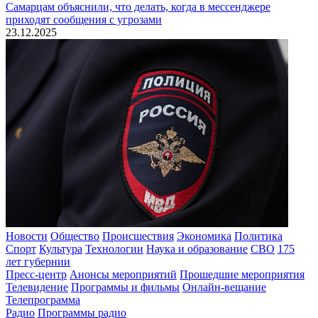
Самарцам объяснили, что делать, когда в мессенджере
приходят сообщения с угрозами
23.12.2025
Новости
Общество
Происшествия
Экономика
Политика
Спорт
Культура
Технологии
Наука и образование
СВО
175
лет губернии
Пресс-центр
Анонсы мероприятий
Прошедшие мероприятия
Телевидение
Программы и фильмы
Онлайн-вещание
Телепрограмма
Радио
Программы радио