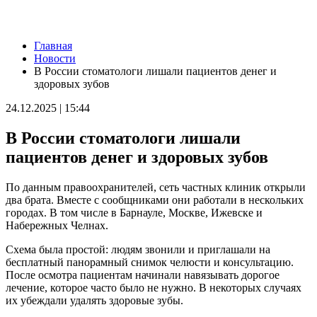
Новости
Главная
Аномальная жара спадет: какая погода будет 10 августа в
Новости
Самарской области
В России стоматологи лишали пациентов денег и
10.08.2026 | 07:15
здоровых зубов
В Самаре представят последнюю книгу Виталия Стадникова о
Фабрике-кухне
24.12.2025 | 15:44
09.08.2026 | 22:05
Как помочь кошке справиться со стрессом: советы эксперта
В России стоматологи лишали
09.08.2026 | 21:47
Эксперт рассказал, как мошенники используют старые сим-
пациентов денег и здоровых зубов
карты
09.08.2026 | 21:32
По данным правоохранителей, сеть частных клиник открыли
В Тольятти восстановили движение на дорогах после падения
два брата. Вместе с сообщниками они работали в нескольких
деревьев
городах. В том числе в Барнауле, Москве, Ижевске и
09.08.2026 | 21:04
Набережных Челнах.
Персеиды и парад планет: какие астрономические явления
произойдут в августе
Схема была простой: людям звонили и приглашали на
09.08.2026 | 20:59
бесплатный панорамный снимок челюсти и консультацию.
В России могут сократить срок оплаты штрафов для авто с
После осмотра пациентам начинали навязывать дорогое
иностранными номерами
лечение, которое часто было не нужно. В некоторых случаях
09.08.2026 | 20:11
их убеждали удалять здоровые зубы.
В Москве открыли фотовыставку о Самарской области
09.08.2026 | 20:06