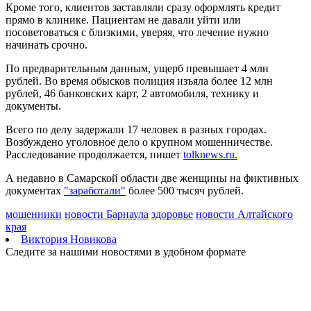
Кроме того, клиентов заставляли сразу оформлять кредит
Поддержка предпринимателей, авиационный кластер и День
прямо в клинике. Пациентам не давали уйти или
строителя. Спецрепортаж
посоветоваться с близкими, уверяя, что лечение нужно
09.08.2026 | 20:00
начинать срочно.
Самарцев предупредили о временных перебоях с
водоснабжением
По предварительным данным, ущерб превышает 4 млн
09.08.2026 | 19:26
рублей. Во время обысков полиция изъяла более 12 млн
Жителей Самарской области предупредили о тумане и
рублей, 46 банковских карт, 2 автомобиля, технику и
порывистом ветре 10 августа
документы.
09.08.2026 | 19:23
Упало более 30 деревьев: в Самаре 9 августа устраняют
Всего по делу задержали 17 человек в разных городах.
последствия непогоды
Возбуждено уголовное дело о крупном мошенничестве.
09.08.2026 | 19:12
Расследование продолжается, пишет
tolknews.ru.
Поваленные деревья и оборванные провода: Вячеслав
Федорищев рассказал о последствиях непогоды
А недавно в Самарской области две женщины на фиктивных
09.08.2026 | 18:18
документах
"заработали"
более 500 тысяч рублей.
Пенсионерка из Ставропольского района потеряла 650 тысяч
рублей из-за аферистов
мошенники
новости Барнаула
здоровье
новости Алтайского
09.08.2026 | 16:40
края
Вернут деньги: мошенники обманули пенсионерку из Самары
Виктория Новикова
на 950 тысяч рублей
Следите за нашими новостями в удобном формате
09.08.2026 | 16:38
Из-за непогоды в Тольятти усилили работу аварийных служб
09.08.2026 | 15:35
Где в Самаре приведут в порядок газоны 9 августа: список
адресов