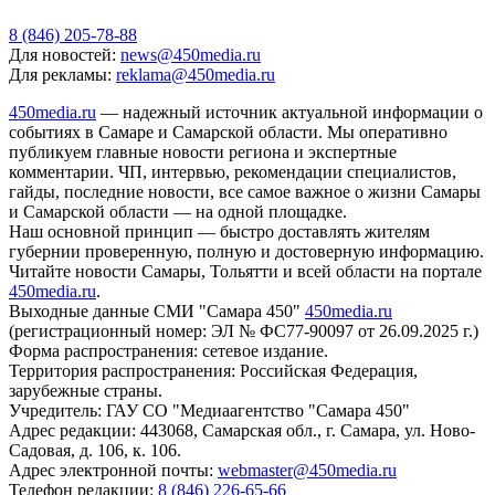
8 (846) 205-78-88
Для новостей:
news@450media.ru
Для рекламы:
reklama@450media.ru
450media.ru
— надежный источник актуальной информации о
событиях в Самаре и Самарской области. Мы оперативно
публикуем главные новости региона и экспертные
комментарии. ЧП, интервью, рекомендации специалистов,
гайды, последние новости, все самое важное о жизни Самары
и Самарской области — на одной площадке.
Наш основной принцип — быстро доставлять жителям
губернии проверенную, полную и достоверную информацию.
Читайте новости Самары, Тольятти и всей области на портале
450media.ru
.
Выходные данные СМИ "Самара 450"
450media.ru
(регистрационный номер: ЭЛ № ФС77-90097 от 26.09.2025 г.)
Форма распространения: сетевое издание.
Территория распространения: Российская Федерация,
зарубежные страны.
Учредитель: ГАУ СО "Медиаагентство "Самара 450"
Адрес редакции: 443068, Самарская обл., г. Самара, ул. Ново-
Садовая, д. 106, к. 106.
Адрес электронной почты:
webmaster@450media.ru
Телефон редакции:
8 (846) 226-65-66