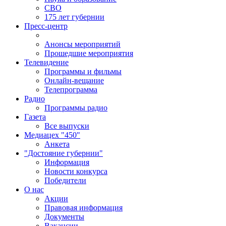
СВО
175 лет губернии
Пресс-центр
Анонсы мероприятий
Прошедшие мероприятия
Телевидение
Программы и фильмы
Онлайн-вещание
Телепрограмма
Радио
Программы радио
Газета
Все выпуски
Медиацех "450"
Анкета
"Достояние губернии"
Информация
Новости конкурса
Победители
О нас
Акции
Правовая информация
Документы
Вакансии