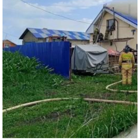
05.08.2026 | 18:55
Гендиректор "Акрона" Константин Клюшев: "Нам есть над
чем работать"
05.08.2026 | 18:39
Предприниматель из Сызрани создает гитары под
собственным брендом
05.08.2026 | 18:22
Владимир Путин утвердил основы государственной политики
РФ в сфере кадетского образования
05.08.2026 | 18:15
Электричку из Самары в Уфу временно отменят в августе
05.08.2026 | 18:08
Под Сызранью 5 августа легковушка вылетела с трассы в
кювет и перевернулась
05.08.2026 | 17:53
Сотрудника вуза будут судить за превышение полномочий при
выполнении госзадания
05.08.2026 | 17:50
Жители Жигулевска очистили от мусора пляж в селе Зольное
05.08.2026 | 17:06
В Кинельском районе возводят новый фельдшерско-
акушерский пункт
05.08.2026 | 16:49
В Самарской области соцконтракт помог ветерану СВО
открыть свое дело в строительной отрасли