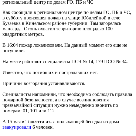
региональный центр по делам ГО, ПБ и ЧС
р
05.08.2026 | 16:42
В Тольятти проходит гандбольный турнир Спартакиады
Как сообщили в региональном центре по делам ГО, ПБ и ЧС,
народов России
в субботу произошел пожар на улице Юбилейной в селе
05.08.2026 | 16:33
Бузаевка в Кинельском районе губернии. Там загорелась
На улице Ново-Садовой в Самаре 5 августа столкнулись
мансарда. Огонь охватил территорию площадью 100
четыре иномарки
квадратных метров.
05.08.2026 | 16:32
"Развиваться и быть полезным": в Самарской области
В 16:04 пожар локализовали. На данный момент его еще не
добровольчество объединяет тысячи людей
потушили.
05.08.2026 | 16:17
По инициативе Вячеслава Федорищева усилят роль Совета
На месте работают специалисты ПСЧ № 14, 179 ПСО № 34.
ректоров вузов
05.08.2026 | 16:03
Известно, что погибших и пострадавших нет.
В Самарской области появятся 37 новых светофоров
05.08.2026 | 15:36
Причины возгорания устанавливаются.
Владимир Путин назначил главу войск беспилотных систем
России
Специалисты напомнили, что необходимо соблюдать правила
05.08.2026 | 15:26
пожарной безопасности, а в случае возникновения
"Культура глазами художников": тольяттинцев приглашают на
чрезвычайной ситуации нужно немедленно звонить по
передвижную выставку
номерам: 01, 101 или 112.
05.08.2026 | 15:15
В Самаре пройдет всероссийский турнир по баскетболу
А 15 мая в Тольятти из-за полыхающей беседки из дома
"Оранжевый мяч"
эвакуировали
6 человек.
05.08.2026 | 15:15