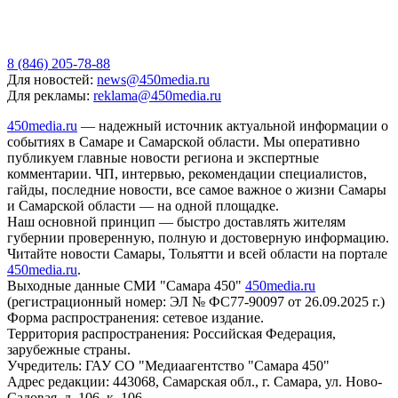
8 (846) 205-78-88
Для новостей:
news@450media.ru
Для рекламы:
reklama@450media.ru
450media.ru
— надежный источник актуальной информации о
событиях в Самаре и Самарской области. Мы оперативно
публикуем главные новости региона и экспертные
комментарии. ЧП, интервью, рекомендации специалистов,
гайды, последние новости, все самое важное о жизни Самары
и Самарской области — на одной площадке.
Наш основной принцип — быстро доставлять жителям
губернии проверенную, полную и достоверную информацию.
Читайте новости Самары, Тольятти и всей области на портале
450media.ru
.
Выходные данные СМИ "Самара 450"
450media.ru
(регистрационный номер: ЭЛ № ФС77-90097 от 26.09.2025 г.)
Форма распространения: сетевое издание.
Территория распространения: Российская Федерация,
зарубежные страны.
Учредитель: ГАУ СО "Медиаагентство "Самара 450"
Адрес редакции: 443068, Самарская обл., г. Самара, ул. Ново-
Садовая, д. 106, к. 106.