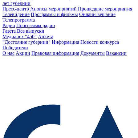
лет губернии
Пресс-центр
Анонсы мероприятий
Прошедшие мероприятия
Телевидение
Программы и фильмы
Онлайн-вещание
Телепрограмма
Радио
Программы радио
Газета
Все выпуски
Медиацех "450"
Анкета
"Достояние губернии"
Информация
Новости конкурса
Победители
О нас
Акции
Правовая информация
Документы
Вакансии