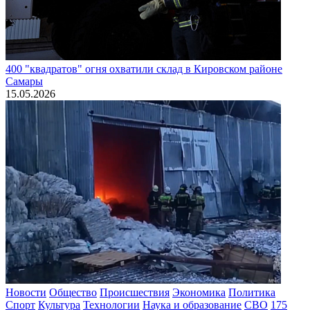
400 "квадратов" огня охватили склад в Кировском районе
Самары
15.05.2026
Новости
Общество
Происшествия
Экономика
Политика
Спорт
Культура
Технологии
Наука и образование
СВО
175