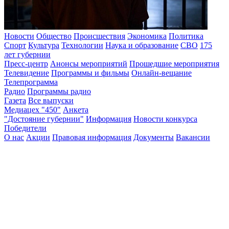
Новости
Общество
Происшествия
Экономика
Политика
Спорт
Культура
Технологии
Наука и образование
СВО
175
лет губернии
Пресс-центр
Анонсы мероприятий
Прошедшие мероприятия
Телевидение
Программы и фильмы
Онлайн-вещание
Телепрограмма
Радио
Программы радио
Газета
Все выпуски
Медиацех "450"
Анкета
"Достояние губернии"
Информация
Новости конкурса
Победители
О нас
Акции
Правовая информация
Документы
Вакансии