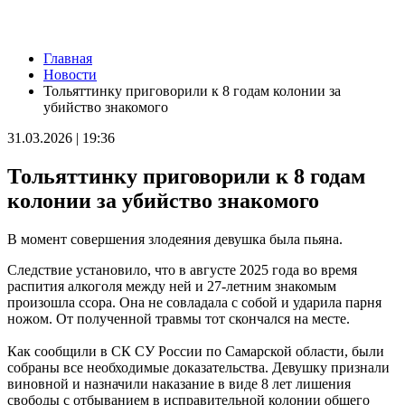
Новости
Главная
На "Сызранский помидор" 15 августа пустят три электрички
Новости
10.08.2026 | 21:49
Тольяттинку приговорили к 8 годам колонии за
Сколько стоит собрать ребенка в школу в 2026 году: ответ
убийство знакомого
экспертов
10.08.2026 | 21:32
31.03.2026 | 19:36
Роспотребнадзор проведет горячую линию для родителей
перед школой
Тольяттинку приговорили к 8 годам
10.08.2026 | 21:29
Вячеслав Федорищев поздравил Кирилла Бородачева с
колонии за убийство знакомого
победой на Спартакиаде
10.08.2026 | 21:14
В момент совершения злодеяния девушка была пьяна.
Кирилл Бородачев из Самарской области выиграл
Спартакиаду народов России
Следствие установило, что в августе 2025 года во время
10.08.2026 | 20:59
распития алкоголя между ней и 27-летним знакомым
В Черновском 10 августа полыхали дачный дом и постройки
произошла ссора. Она не совладала с собой и ударила парня
10.08.2026 | 20:34
ножом. От полученной травмы тот скончался на месте.
В Самарской области владельцев лодок проверят на долги
10.08.2026 | 20:32
Как сообщили в СК СУ России по Самарской области, были
"Самарский движ": бесплатные тренировки в Самаре 11
собраны все необходимые доказательства. Девушку признали
августа
виновной и назначили наказание в виде 8 лет лишения
10.08.2026 | 20:14
свободы с отбыванием в исправительной колонии общего
В Новой Рачейке завершают благоустройство детской