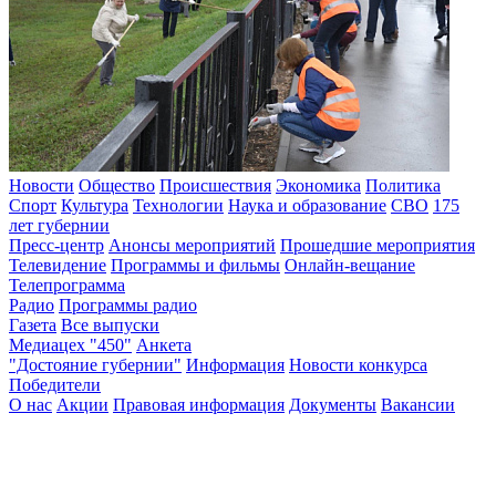
Новости
Общество
Происшествия
Экономика
Политика
Спорт
Культура
Технологии
Наука и образование
СВО
175
лет губернии
Пресс-центр
Анонсы мероприятий
Прошедшие мероприятия
Телевидение
Программы и фильмы
Онлайн-вещание
Телепрограмма
Радио
Программы радио
Газета
Все выпуски
Медиацех "450"
Анкета
"Достояние губернии"
Информация
Новости конкурса
Победители
О нас
Акции
Правовая информация
Документы
Вакансии