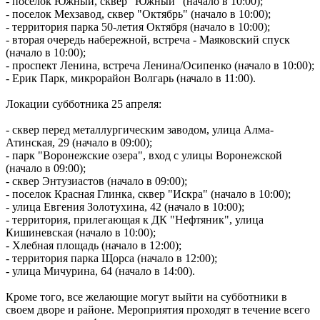
- поселок Южный, сквер "Южный" (начало в 10:00);
пассажирских судов
- поселок Мехзавод, сквер "Октябрь" (начало в 10:00);
06.08.2026 | 17:42
- территория парка 50-летия Октября (начало в 10:00);
Жителей Тольятти приглашают на набережную на шоу-
- вторая очередь набережной, встреча - Маяковский спуск
вечеринку
(начало в 10:00);
06.08.2026 | 17:23
- проспект Ленина, встреча Ленина/Осипенко (начало в 10:00);
Стало известно, на каких улицах Самары постригли газоны 6
- Ерик Парк, микрорайон Волгарь (начало в 11:00).
августа
06.08.2026 | 17:10
Локации субботника 25 апреля:
На железнодорожных переездах Самарской области
произошло пять ДТП с начала года
- сквер перед металлургическим заводом, улица Алма-
06.08.2026 | 17:09
Атинская, 29 (начало в 09:00);
Бесплатные тренировки и танцы: куда сходить в Самаре 7
- парк "Воронежские озера", вход с улицы Воронежской
августа
(начало в 09:00);
06.08.2026 | 17:05
- сквер Энтузиастов (начало в 09:00);
В Тольятти пенсионер передал курьеру мошенников пакет с
- поселок Красная Глинка, сквер "Искра" (начало в 10:00);
нарезанными газетами вместо денег
- улица Евгения Золотухина, 42 (начало в 10:00);
06.08.2026 | 16:57
- территория, прилегающая к ДК "Нефтяник", улица
В первый день окружных соревнований проекта для
Кишиневская (начало в 10:00);
работающей молодежи "МолоТ" команда Самарской области
- Хлебная площадь (начало в 12:00);
показала достойный результат
- территория парка Щорса (начало в 12:00);
06.08.2026 | 16:21
- улица Мичурина, 64 (начало в 14:00).
Улиточный бизнес: в Самарской области выращивают
деликатес
Кроме того, все желающие могут выйти на субботники в
06.08.2026 | 16:17
своем дворе и районе. Мероприятия проходят в течение всего