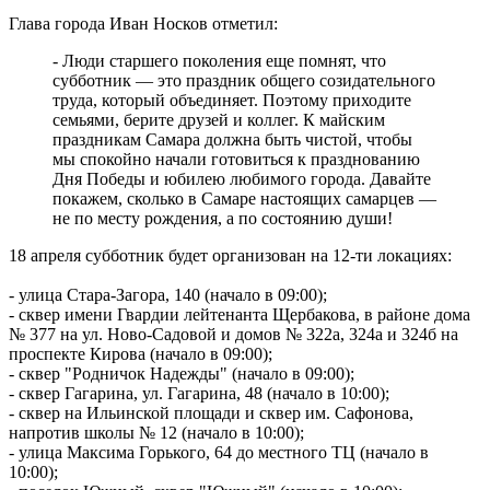
Вячеслав Федорищев поздравил командование и личный
Глава города Иван Носков отметил:
состав 76-й дивизии ПВО с присвоением звания
"Гвардейской"
- Люди старшего поколения еще помнят, что
06.08.2026 | 21:01
субботник — это праздник общего созидательного
На заседании Правительства Самарской области обсудили
труда, который объединяет. Поэтому приходите
исполнение бюджета региона за первое полугодие
семьями, берите друзей и коллег. К майским
06.08.2026 | 20:14
праздникам Самара должна быть чистой, чтобы
Ремонт улицы XXII Партсъезда в Самаре подходит к
мы спокойно начали готовиться к празднованию
завершению
Дня Победы и юбилею любимого города. Давайте
06.08.2026 | 18:57
покажем, сколько в Самаре настоящих самарцев —
В Отрадненской больнице после капремонта открылся
не по месту рождения, а по состоянию души!
обновленный терапевтический корпус
06.08.2026 | 18:53
18 апреля субботник будет организован на 12-ти локациях:
В Жигулевске почти 200 человек проверились на рак кожи
06.08.2026 | 18:46
- улица Стара-Загора, 140 (начало в 09:00);
В Самарской области прошло первое заседание Экспертного
- сквер имени Гвардии лейтенанта Щербакова, в районе дома
клуба для общественного контроля за выборами
№ 377 на ул. Ново-Садовой и домов № 322а, 324а и 324б на
06.08.2026 | 18:26
проспекте Кирова (начало в 09:00);
Тольяттинцев 6 августа приглашают посмотреть кино под
- сквер "Родничок Надежды" (начало в 09:00);
звездами
- сквер Гагарина, ул. Гагарина, 48 (начало в 10:00);
06.08.2026 | 17:56
- сквер на Ильинской площади и сквер им. Сафонова,
16-летний подросток восстанавливается в больнице после
напротив школы № 12 (начало в 10:00);
налета БПЛА
- улица Максима Горького, 64 до местного ТЦ (начало в
06.08.2026 | 17:46
10:00);
На судоремонтном заводе Самары заложили кили двух новых