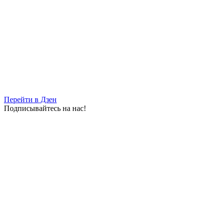
06.08.2026 | 14:56
В Тольятти проходит второй игровой день турнира по
гандболу Спартакиады народов России
06.08.2026 | 14:52
Перейти в Дзен
Подписывайтесь на нас!