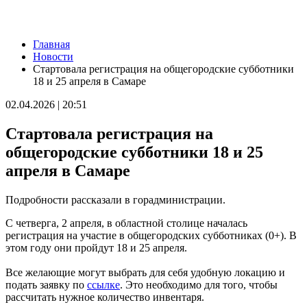
Новости
Главная
В Самарской области угроза атаки БПЛА 7 августа
Новости
действовала 4 часа
Стартовала регистрация на общегородские субботники
07.08.2026 | 08:25
18 и 25 апреля в Самаре
В Тимашевской амбулатории завершили косметический
ремонт
02.04.2026 | 20:51
07.08.2026 | 08:07
Без слез и стресса: врач рассказал, как отлучить ребенка от
Стартовала регистрация на
груди
07.08.2026 | 07:11
общегородские субботники 18 и 25
34 градуса и без осадков: погода 7 августа в Самарской
апреля в Самаре
области
07.08.2026 | 06:07
Губернатор Вячеслав Федорищев и первый заместитель
Подробности рассказали в горадминистрации.
председателя Комитета Госдумы по бюджету и налогам
Леонид Симановский обсудили перспективное развитие
С четверга, 2 апреля, в областной столице началась
Самарского региона
регистрация на участие в общегородских субботниках (0+). В
06.08.2026 | 22:34
этом году они пройдут 18 и 25 апреля.
В поселке Курумоч 6 августа столкнулись два автомобиля
06.08.2026 | 22:08
Все желающие могут выбрать для себя удобную локацию и
Новый облик двора на Молодогвардейской: горожане
подать заявку по
ссылке
. Это необходимо для того, чтобы
обсудили дальнейшее благоустройство
рассчитать нужное количество инвентаря.
06.08.2026 | 21:41