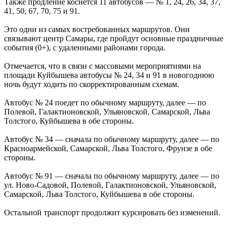
Также продление коснется 11 автобусов — № 1, 24, 26, 34, 37,
Днем физкультурника
41, 50, 67, 70, 75 и 91.
08.08.2026 | 11:05
Два человека погибли в столкновении моторной лодки и
Это одни из самых востребованных маршрутов. Они
катера в Самарской области
связывают центр Самары, где пройдут основные праздничные
08.08.2026 | 10:35
события (0+), с удаленными районами города.
Народные приметы на 9 августа 2026 года: что нельзя делать в
этот день
Отмечается, что в связи с массовыми мероприятиями на
08.08.2026 | 10:27
площади Куйбышева автобусы № 24, 34 и 91 в новогоднюю
Где в Самаре отключат холодную воду 8 августа: список
ночь будут ходить по скорректированным схемам.
адресов
08.08.2026 | 10:15
Автобус № 24 поедет по обычному маршруту, далее — по
День физкультурника в России: какие праздники отмечают 8
Полевой, Галактионовской, Ульяновской, Самарской, Льва
августа
Толстого, Куйбышева в обе стороны.
08.08.2026 | 09:54
Кардиолог Алексей Алексеенко рассказал, как снизить риски
Автобус № 34 — сначала по обычному маршруту, далее — по
для здоровья в жару
Красноармейской, Самарской, Льва Толстого, Фрунзе в обе
08.08.2026 | 09:07
стороны.
8 августа вражеские БПЛА атаковали промышленное
предприятие в Самарской области
Автобус № 91 — сначала по обычному маршруту, далее — по
08.08.2026 | 09:02
ул. Ново-Садовой, Полевой, Галактионовской, Ульяновской,
В Кошкинском районе благоустраивают 7 общественных
Самарской, Льва Толстого, Куйбышева в обе стороны.
территорий
08.08.2026 | 08:07
Остальной транспорт продолжит курсировать без изменений.
+32 °C и вечерний дождь: погода в Самарской области 8
августа