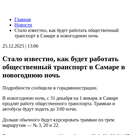
Новости
Главная
Самарскую область накроет гроза с градом 8 августа
Новости
08.08.2026 | 14:13
Стало известно, как будет работать общественный
Самарцам покажут фильм о жизни и трагической гибели
транспорт в Самаре в новогоднюю ночь
Ивана Блока
08.08.2026 | 12:52
25.12.2025 | 13:06
Стали известны подробности столкновения катера и лодки в
Красноглинском районе
Стало известно, как будет работать
08.08.2026 | 12:31
Вячеслав Федорищев рассказал о последствиях атаки ВСУ на
общественный транспорт в Самаре в
регион
новогоднюю ночь
08.08.2026 | 12:29
Водитель "Мазды" сбил женщину на улице Подшипниковой в
Самаре
Подробности сообщили в горадминистрации.
08.08.2026 | 12:12
Ударила собутыльника: на тольяттинку завели "уголовку"
В новогоднюю ночь, с 31 декабря на 1 января, в Самаре
08.08.2026 | 11:40
продлят работу общественного транспорта. Трамваи и
В Самаре ветераны СВО сыграли в пляжный волейбол с
автобусы будут ходить до 3:00 ночи.
молодежью
08.08.2026 | 11:20
Дольше обычного будут курсировать трамваи по трем
В Самаре со дна Волги подняли тело утонувшего мужчины
маршрутам — № 3, 20 и 22.
08.08.2026 | 11:15
Вячеслав Федорищев поздравил жителей Самарской области с