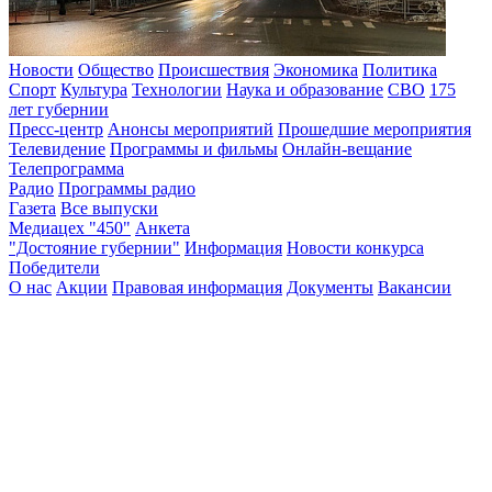
Новости
Общество
Происшествия
Экономика
Политика
Спорт
Культура
Технологии
Наука и образование
СВО
175
лет губернии
Пресс-центр
Анонсы мероприятий
Прошедшие мероприятия
Телевидение
Программы и фильмы
Онлайн-вещание
Телепрограмма
Радио
Программы радио
Газета
Все выпуски
Медиацех "450"
Анкета
"Достояние губернии"
Информация
Новости конкурса
Победители
О нас
Акции
Правовая информация
Документы
Вакансии