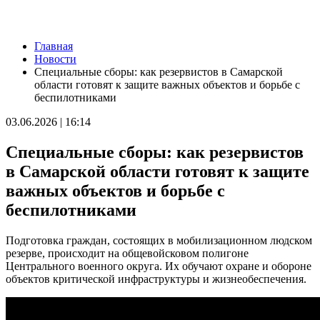
Новости
Главная
В Тольятти пенсионер передал курьеру мошенников пакет с
Новости
нарезанными газетами вместо денег
Специальные сборы: как резервистов в Самарской
06.08.2026 | 16:57
области готовят к защите важных объектов и борьбе с
В первый день окружных соревнований проекта для
беспилотниками
работающей молодежи "МолоТ" команда Самарской области
показала достойный результат
03.06.2026 | 16:14
06.08.2026 | 16:21
Улиточный бизнес: в Самарской области выращивают
Специальные сборы: как резервистов
деликатес
06.08.2026 | 16:17
в Самарской области готовят к защите
Укрепление системы довузовской подготовки: проект
важных объектов и борьбе с
"Базовые и опорные школы" в Самарской области
06.08.2026 | 16:11
беспилотниками
Праздник вопреки боли: "званый ужин" в честь дня рождения
Карла III – очередная провокация?
Подготовка граждан, состоящих в мобилизационном людском
06.08.2026 | 16:07
резерве, происходит на общевойсковом полигоне
Житель Новокуйбышевска захватил 311 "квадратов"
Центрального военного округа. Их обучают охране и обороне
государственной земли
объектов критической инфраструктуры и жизнеобеспечения.
06.08.2026 | 16:03
В Волжском районе начинается капремонт путепровода через
железную дорогу
06.08.2026 | 15:55