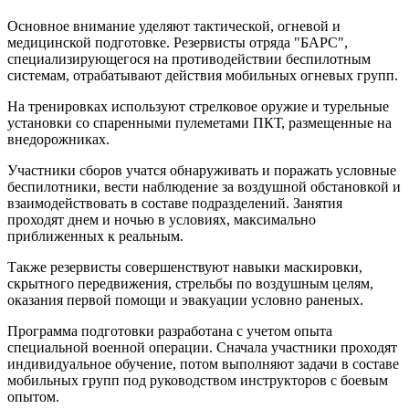
известен не только хлебом
Основное внимание уделяют тактической, огневой и
06.08.2026 | 14:32
медицинской подготовке. Резервисты отряда "БАРС",
В июле в "Курумоче" у пассажиров изъяли 460 кг чая,
специализирующегося на противодействии беспилотным
фруктов и зелени
системам, отрабатывают действия мобильных огневых групп.
06.08.2026 | 14:13
В Госдуме предложили разрешить использование маткапитала
На тренировках используют стрелковое оружие и турельные
для аренды квартиры
установки со спаренными пулеметами ПКТ, размещенные на
06.08.2026 | 13:41
внедорожниках.
Знак доверия: как конкурс "Достояние губернии" помогает
бизнесу расти и укрепляет репутацию региона
Участники сборов учатся обнаруживать и поражать условные
06.08.2026 | 13:35
беспилотники, вести наблюдение за воздушной обстановкой и
Преображение больниц: в Самаре возвращают исторический
взаимодействовать в составе подразделений. Занятия
облик двум старинным особнякам
проходят днем и ночью в условиях, максимально
06.08.2026 | 13:31
приближенных к реальным.
В Поволжье с 6 по 9 августа впервые пройдет форум
"Наследие героев"
Также резервисты совершенствуют навыки маскировки,
06.08.2026 | 13:24
скрытного передвижения, стрельбы по воздушным целям,
Вячеслав Федорищев показал, как преображается парк Щорса
оказания первой помощи и эвакуации условно раненых.
по нацпроекту
06.08.2026 | 13:05
Программа подготовки разработана с учетом опыта
Врач рассказал, чем опасна мода на высокобелковые продукты
специальной военной операции. Сначала участники проходят
06.08.2026 | 13:03
индивидуальное обучение, потом выполняют задачи в составе
В Самарской области 48 иностранцам запретили въезд в РФ
мобильных групп под руководством инструкторов с боевым
после полицейских рейдов
опытом.