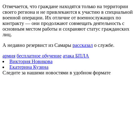
06.08.2026 | 12:48
В Тольятти осенью откроют модельную библиотеку
Отмечается, что граждане находятся только на территории
интеллектуального досуга
своего региона и не привлекаются к участию в специальной
06.08.2026 | 12:42
военной операции. Их отличие от военнослужащих по
На трассе под Тольятти столкнулись ВАЗ и LADA Vesta
контракту — они продолжают совмещать деятельность с
06.08.2026 | 12:29
основным местом работы и сохраняют статус гражданских
В Кинель-Черкассах утром 6 августа полыхала частная баня
лиц.
06.08.2026 | 12:28
А недавно резервист из Самары
рассказал
о службе.
Улица Дачная в Самаре готова на 85 %
06.08.2026 | 12:23
армия
бесплатное обучение
атака БПЛА
Корпоративный обман: как мошенники атакуют работников
Виктория Новикова
через дипфейки и поддельные чаты
Екатерина Кузина
06.08.2026 | 11:22
Следите за нашими новостями в удобном формате
В Роспотребнадзоре рассказали, что может ослабить
иммунитет летом
06.08.2026 | 11:12
В Самаре с экс-руководителя бюро МСЭ взыскали 1,7 млн
рублей уголовного штрафа
06.08.2026 | 11:07
В Самаре обсудили, как помочь с поиском работы
вернувшимся с передовой бойцам
06.08.2026 | 11:05
Передвижной флюорограф объедет два десятка сел
Похвистневского района
06.08.2026 | 11:00