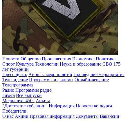
Новости
Общество
Происшествия
Экономика
Политика
Спорт
Культура
Технологии
Наука и образование
СВО
175
лет губернии
Пресс-центр
Анонсы мероприятий
Прошедшие мероприятия
Телевидение
Программы и фильмы
Онлайн-вещание
Телепрограмма
Радио
Программы радио
Газета
Все выпуски
Медиацех "450"
Анкета
"Достояние губернии"
Информация
Новости конкурса
Победители
О нас
Акции
Правовая информация
Документы
Вакансии