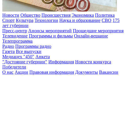
Новости
Общество
Происшествия
Экономика
Политика
Спорт
Культура
Технологии
Наука и образование
СВО
175
лет губернии
Пресс-центр
Анонсы мероприятий
Прошедшие мероприятия
Телевидение
Программы и фильмы
Онлайн-вещание
Телепрограмма
Радио
Программы радио
Газета
Все выпуски
Медиацех "450"
Анкета
"Достояние губернии"
Информация
Новости конкурса
Победители
О нас
Акции
Правовая информация
Документы
Вакансии