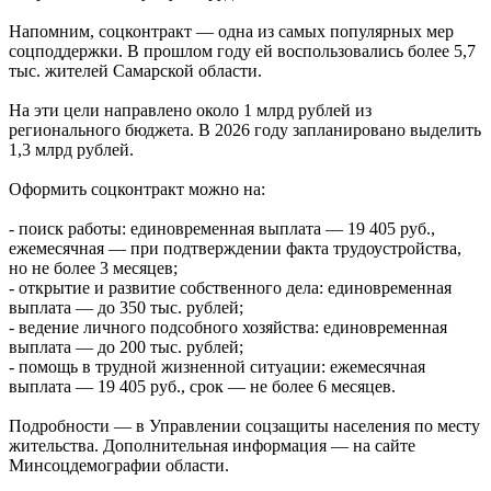
06.08.2026 | 14:52
Напомним, соцконтракт — одна из самых популярных мер
“Есть на карте”: как самарские музыканты монетизируют
соцподдержки. В прошлом году ей воспользовались более 5,7
творчество и выступают на концертных площадках по всей
тыс. жителей Самарской области.
стране
06.08.2026 | 14:37
На эти цели направлено около 1 млрд рублей из
Боец отряда "БАРС-Крылья": "Мы должны защитить родной
регионального бюджета. В 2026 году запланировано выделить
город, регион и близких людей"
1,3 млрд рублей.
06.08.2026 | 14:35
Промышленная эволюция: в старину Самарский край был
Оформить соцконтракт можно на:
известен не только хлебом
06.08.2026 | 14:32
- поиск работы: единовременная выплата — 19 405 руб.,
В июле в "Курумоче" у пассажиров изъяли 460 кг чая,
ежемесячная — при подтверждении факта трудоустройства,
фруктов и зелени
но не более 3 месяцев;
06.08.2026 | 14:13
- открытие и развитие собственного дела: единовременная
В Госдуме предложили разрешить использование маткапитала
выплата — до 350 тыс. рублей;
для аренды квартиры
- ведение личного подсобного хозяйства: единовременная
06.08.2026 | 13:41
выплата — до 200 тыс. рублей;
Знак доверия: как конкурс "Достояние губернии" помогает
- помощь в трудной жизненной ситуации: ежемесячная
бизнесу расти и укрепляет репутацию региона
выплата — 19 405 руб., срок — не более 6 месяцев.
06.08.2026 | 13:35
Преображение больниц: в Самаре возвращают исторический
Подробности — в Управлении соцзащиты населения по месту
облик двум старинным особнякам
жительства. Дополнительная информация — на сайте
06.08.2026 | 13:31
Минсоцдемографии области.
В Поволжье с 6 по 9 августа впервые пройдет форум