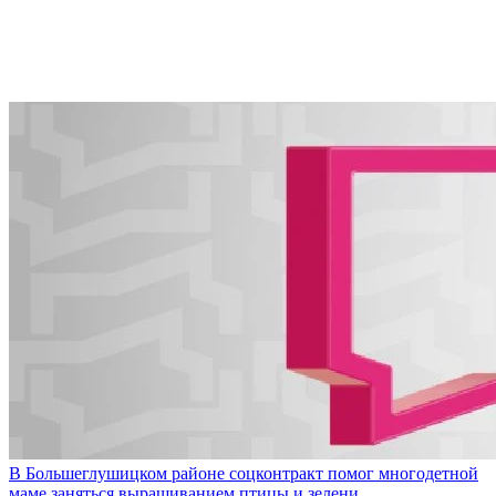
В Большеглушицком районе соцконтракт помог многодетной
маме заняться выращиванием птицы и зелени