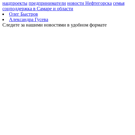
"Наследие героев"
нацпроекты
предприниматели
новости Нефтегорска
семья
06.08.2026 | 13:24
соцподдержка в Самаре и области
Вячеслав Федорищев показал, как преображается парк Щорса
Олег Быстров
по нацпроекту
Александра Гусева
06.08.2026 | 13:05
Следите за нашими новостями в удобном формате
Врач рассказал, чем опасна мода на высокобелковые продукты
06.08.2026 | 13:03
В Самарской области 48 иностранцам запретили въезд в РФ
после полицейских рейдов
06.08.2026 | 12:48
В Тольятти осенью откроют модельную библиотеку
интеллектуального досуга
06.08.2026 | 12:42
На трассе под Тольятти столкнулись ВАЗ и LADA Vesta
06.08.2026 | 12:29
В Кинель-Черкассах утром 6 августа полыхала частная баня
06.08.2026 | 12:28
Улица Дачная в Самаре готова на 85 %
06.08.2026 | 12:23
Корпоративный обман: как мошенники атакуют работников
через дипфейки и поддельные чаты
06.08.2026 | 11:22
В Роспотребнадзоре рассказали, что может ослабить
иммунитет летом
06.08.2026 | 11:12