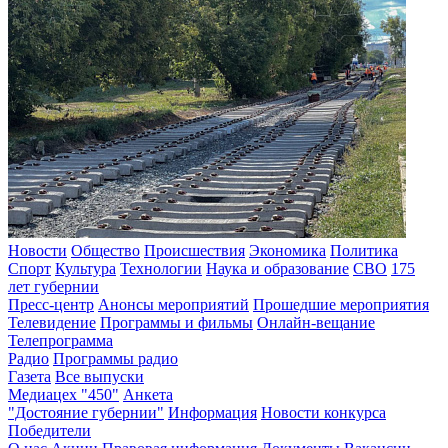
Новости
Общество
Происшествия
Экономика
Политика
Спорт
Культура
Технологии
Наука и образование
СВО
175
лет губернии
Пресс-центр
Анонсы мероприятий
Прошедшие мероприятия
Телевидение
Программы и фильмы
Онлайн-вещание
Телепрограмма
Радио
Программы радио
Газета
Все выпуски
Медиацех "450"
Анкета
"Достояние губернии"
Информация
Новости конкурса
Победители