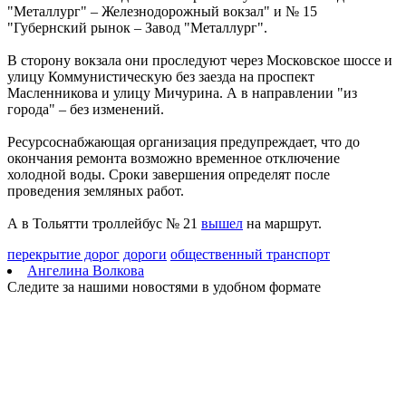
"Металлург" – Железнодорожный вокзал" и № 15
07.08.2026 | 18:55
"Губернский рынок – Завод "Металлург".
В облизбиркоме разыграли порядок размещения эмблем
политических партий в избирательных бюллетенях
В сторону вокзала они проследуют через Московское шоссе и
07.08.2026 | 18:49
улицу Коммунистическую без заезда на проспект
Исследование: россияне увеличивают расходы на спорт и
Масленникова и улицу Мичурина. А в направлении "из
ЗОЖ
города" – без изменений.
07.08.2026 | 18:24
В Самарской области продлили ограничения по купанию на
Ресурсоснабжающая организация предупреждает, что до
четырех пляжах
окончания ремонта возможно временное отключение
07.08.2026 | 18:22
холодной воды. Сроки завершения определят после
Вячеслав Федорищев впервые вручил знак "За вклад в
проведения земляных работ.
развитие Самарской области" выдающимся жителям
07.08.2026 | 18:21
А в Тольятти троллейбус № 21
вышел
на маршрут.
В Тольятти отремонтируют тротуары и проезды
07.08.2026 | 18:05
перекрытие дорог
дороги
общественный транспорт
"Самара в движении": расписание бесплатных тренировок 8
Ангелина Волкова
августа
Следите за нашими новостями в удобном формате
07.08.2026 | 17:56
Забота о здоровье ветеранов – один из приоритетов: Вячеслав
Федорищев – о расширении географии диспансеризации
участников СВО
07.08.2026 | 17:55
Самарские строители отмечают профессиональный праздник
07.08.2026 | 17:49
В ГД предложили увеличить МРОТ до 50 000 рублей