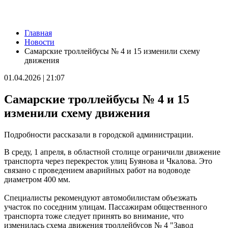
Новости
Главная
В Самарской области рано утром 8 августа объявили
Новости
ракетную и беспилотную опасность
Самарские троллейбусы № 4 и 15 изменили схему
08.08.2026 | 04:40
движения
В Большой Глушице появится зона отдыха у воды
07.08.2026 | 21:41
01.04.2026 | 21:07
Вячеслав Федорищев: "Важно отмечать тех, кто всей душой и
сердцем болеет за нашу Самарскую область и вносит большой
Самарские троллейбусы № 4 и 15
вклад в ее развитие"
07.08.2026 | 21:21
изменили схему движения
В Самаре изменят схему движения шести автобусов с 8 до 12
августа
Подробности рассказали в городской администрации.
07.08.2026 | 20:51
В Самаре пустят дополнительный транспорт в день матча КС
В среду, 1 апреля, в областной столице ограничили движение
— "Балтика"
транспорта через перекресток улиц Буянова и Чкалова. Это
07.08.2026 | 20:07
связано с проведением аварийных работ на водоводе
В Самаре временно изменят маршруты дачных автобусов №
диаметром 400 мм.
172 и 174
07.08.2026 | 19:29
Специалисты рекомендуют автомобилистам объезжать
Лук, капуста и свекла: в Минпромторге Самарской области
участок по соседним улицам. Пассажирам общественного
рассказали, какие продукты дорожают летом
транспорта тоже следует принять во внимание, что
07.08.2026 | 19:11
изменилась схема движения троллейбусов № 4 "Завод
В селе Усинское тушили крышу "заброшки" 7 августа