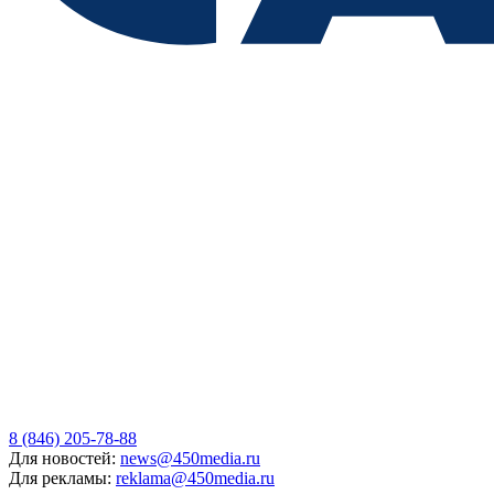
8 (846) 205-78-88
Для новостей:
news@450media.ru
Для рекламы:
reklama@450media.ru