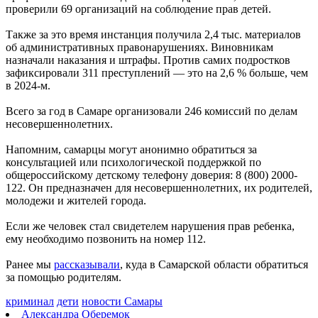
проверили 69 организаций на соблюдение прав детей.
07.08.2026 | 18:55
В облизбиркоме разыграли порядок размещения эмблем
Также за это время инстанция получила 2,4 тыс. материалов
политических партий в избирательных бюллетенях
об административных правонарушениях. Виновникам
07.08.2026 | 18:49
назначали наказания и штрафы. Против самих подростков
Исследование: россияне увеличивают расходы на спорт и
зафиксировали 311 преступлений — это на 2,6 % больше, чем
ЗОЖ
в 2024-м.
07.08.2026 | 18:24
В Самарской области продлили ограничения по купанию на
Всего за год в Самаре организовали 246 комиссий по делам
четырех пляжах
несовершеннолетних.
07.08.2026 | 18:22
Вячеслав Федорищев впервые вручил знак "За вклад в
Напомним, самарцы могут анонимно обратиться за
развитие Самарской области" выдающимся жителям
консультацией или психологической поддержкой по
07.08.2026 | 18:21
общероссийскому детскому телефону доверия: 8 (800) 2000-
В Тольятти отремонтируют тротуары и проезды
122. Он предназначен для несовершеннолетних, их родителей,
07.08.2026 | 18:05
молодежи и жителей города.
"Самара в движении": расписание бесплатных тренировок 8
августа
Если же человек стал свидетелем нарушения прав ребенка,
07.08.2026 | 17:56
ему необходимо позвонить на номер 112.
Забота о здоровье ветеранов – один из приоритетов: Вячеслав
Федорищев – о расширении географии диспансеризации
Ранее мы
рассказывали
, куда в Самарской области обратиться
участников СВО
за помощью родителям.
07.08.2026 | 17:55
Самарские строители отмечают профессиональный праздник
криминал
дети
новости Самары
07.08.2026 | 17:49
Александра Оберемок
В ГД предложили увеличить МРОТ до 50 000 рублей