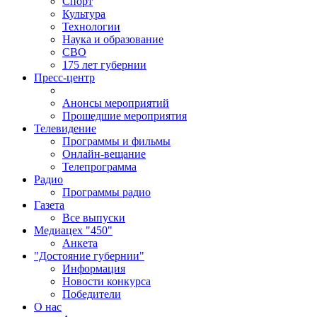
Спорт
Культура
Технологии
Наука и образование
СВО
175 лет губернии
Пресс-центр
Анонсы мероприятий
Прошедшие мероприятия
Телевидение
Программы и фильмы
Онлайн-вещание
Телепрограмма
Радио
Программы радио
Газета
Все выпуски
Медиацех "450"
Анкета
"Достояние губернии"
Информация
Новости конкурса
Победители
О нас