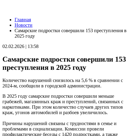
Новости
Главная
В Самарской области рано утром 8 августа объявили
Новости
ракетную и беспилотную опасность
Самарские подростки совершили 153 преступления в
08.08.2026 | 04:40
2025 году
В Большой Глушице появится зона отдыха у воды
07.08.2026 | 21:41
02.02.2026 | 13:58
Вячеслав Федорищев: "Важно отмечать тех, кто всей душой и
сердцем болеет за нашу Самарскую область и вносит большой
Самарские подростки совершили 153
вклад в ее развитие"
07.08.2026 | 21:21
преступления в 2025 году
В Самаре изменят схему движения шести автобусов с 8 до 12
августа
Количество нарушений снизилось на 5,6 % в сравнении с
07.08.2026 | 20:51
2024-м, сообщили в городской администрации.
В Самаре пустят дополнительный транспорт в день матча КС
— "Балтика"
В 2025 году самарские подростки совершили меньше
07.08.2026 | 20:07
грабежей, магазинных краж и преступлений, связанных с
В Самаре временно изменят маршруты дачных автобусов №
наркотиками. При этом количество случаев других типов
172 и 174
краж, угонов автомобилей и разбоев увеличилось.
07.08.2026 | 19:29
Лук, капуста и свекла: в Минпромторге Самарской области
Причины нарушений связаны с трудностями в семье и
рассказали, какие продукты дорожают летом
проблемами в социализации. Комиссии провели
07.08.2026 | 19:11
профилактические беседы с 1420 подростками, а также
В селе Усинское тушили крышу "заброшки" 7 августа