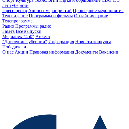
Спорт
Культура
Технологии
Наука и образование
СВО
175
лет губернии
Пресс-центр
Анонсы мероприятий
Прошедшие мероприятия
Телевидение
Программы и фильмы
Онлайн-вещание
Телепрограмма
Радио
Программы радио
Газета
Все выпуски
Медиацех "450"
Анкета
"Достояние губернии"
Информация
Новости конкурса
Победители
О нас
Акции
Правовая информация
Документы
Вакансии