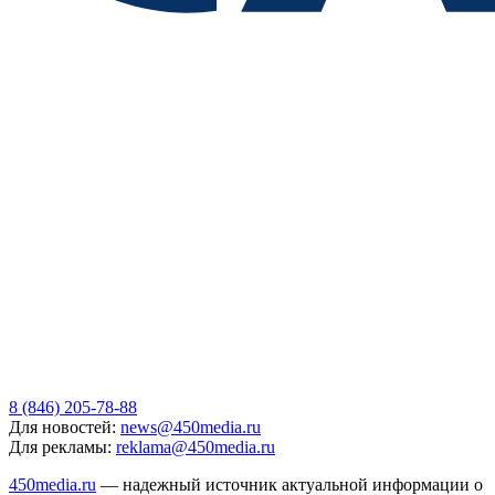
8 (846) 205-78-88
Для новостей:
news@450media.ru
Для рекламы:
reklama@450media.ru
450media.ru
— надежный источник актуальной информации о