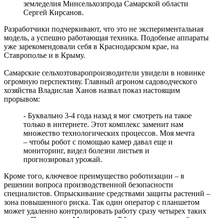
подписчиков в "МАКСе"
земледелия Минсельхозпрода Самарской области
08.08.2026 | 20:01
Сергей Кирсанов.
Состав ХК ЦСК ВВС пополнили два нападающих
08.08.2026 | 19:39
Разработчики подчеркивают, что это не экспериментальная
Вячеслав Федорищев: "В Самарской области сильные,
модель, а успешно работающая техника. Подобные аппараты
спортивные и талантливые люди"
уже зарекомендовали себя в Краснодарском крае, на
08.08.2026 | 19:11
Ставрополье и в Крыму.
8 августа самарские "Крылья Советов" на домашнем стадионе
уступили "Балтике"
Самарские сельхозтоваропроизводители увидели в новинке
08.08.2026 | 18:41
огромную перспективу. Главный агроном садоводческого
Вячеслав Федорищев: "У нас очень сильная федерация
хозяйства Владислав Ханов назвал показ настоящим
прыжков на батуте"
прорывом:
08.08.2026 | 17:57
Самарцев приглашают на бесплатные тренировки 9 августа
- Буквально 3-4 года назад я мог смотреть на такое
08.08.2026 | 17:38
только в интернете. Этот комплекс заменит нам
8 августа в Самаре косят траву на 20-ти улицах
множество технологических процессов. Моя мечта
08.08.2026 | 17:08
– чтобы робот с помощью камер давал еще и
мониторинг, видел болезни листьев и
прогнозировал урожай.
Кроме того, ключевое преимущество роботизации – в
решении вопроса производственной безопасности
специалистов. Опрыскивание средствами защиты растений –
зона повышенного риска. Так один оператор с планшетом
может удаленно контролировать работу сразу четырех таких