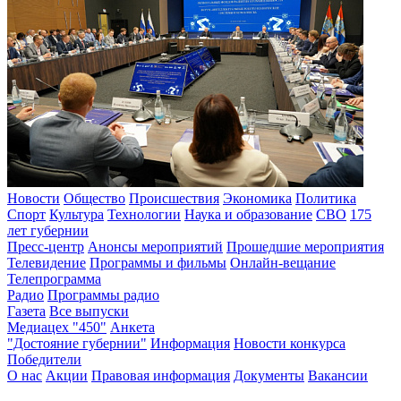
Новости
Общество
Происшествия
Экономика
Политика
Спорт
Культура
Технологии
Наука и образование
СВО
175
лет губернии
Пресс-центр
Анонсы мероприятий
Прошедшие мероприятия
Телевидение
Программы и фильмы
Онлайн-вещание
Телепрограмма
Радио
Программы радио
Газета
Все выпуски
Медиацех "450"
Анкета
"Достояние губернии"
Информация
Новости конкурса
Победители
О нас
Акции
Правовая информация
Документы
Вакансии