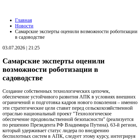
Новости
Главная
Пенсионерка из Ставропольского района потеряла 650 тысяч
Новости
рублей из-за аферистов
Самарские эксперты оценили возможности роботизации
09.08.2026 | 16:40
в садоводстве
Вернут деньги: мошенники обманули пенсионерку из Самары
на 950 тысяч рублей
03.07.2026 | 21:25
09.08.2026 | 16:38
Из-за непогоды в Тольятти усилили работу аварийных служб
Самарские эксперты оценили
09.08.2026 | 15:35
Где в Самаре приведут в порядок газоны 9 августа: список
возможности роботизации в
адресов
садоводстве
09.08.2026 | 15:31
Нападающий КС рассказал об игре команды с новым
тренером
Создание собственных технологических цепочек,
09.08.2026 | 15:05
обеспечение устойчивого развития АПК в условиях внешних
Вратарь Гудиев рассказал о тактике "Акрона" на матч с
ограничений и подготовка кадров нового поколения – именно
"Локомотивом"
эти стратегические цели ставит перед сельскохозяйственной
09.08.2026 | 14:25
отраслью национальный проект "Технологическое
В Красноглинском районе Самары водитель легковушки сбил
обеспечение продовольственной безопасности" (реализуется
ребенка
по решению Президента РФ Владимира Путина). 63-й регион,
09.08.2026 | 14:16
который удерживает статус лидера по внедрению
В России могут отменить ЕГЭ с 2027 года
беспилотных систем в АПК, следует этому курсу, интегрируя
09.08.2026 | 12:35