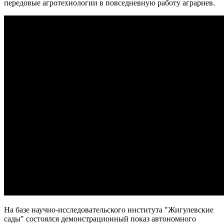
передовые агротехнологии в повседневную работу аграриев.
На Самарскую область 9 августа обрушатся гроза, ливень и
град
09.08.2026 | 12:12
В Самаре открыли обновленный стадион филиала ЦСКА
09.08.2026 | 11:49
В самарском парке Гагарина отметили День физкультурника
09.08.2026 | 11:41
В похвистневском парке "Юбилейный" появилась новая
спортплощадка
09.08.2026 | 11:31
Самарца отправили в колонию за похищение телефона и
денег с карты
09.08.2026 | 11:28
В Тольятти спасли подростков на сапборде, которых унесло от
берега
09.08.2026 | 10:56
9 августа на нескольких улицах Самары не будет холодной
воды
09.08.2026 | 10:29
В Самарской области 9 августа около 5 часов действовала
беспилотная опасность
09.08.2026 | 10:24
Врач перечислил полезные для работы мозга продукты
На базе научно-исследовательского института "Жигулевские
09.08.2026 | 10:05
сады" состоялся демонстрационный показ автономного
Вячеслав Федорищев поздравил жителей Самарской области с