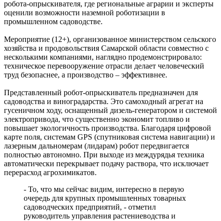
робота-опрыскивателя, где региональные аграрии и эксперты
Днем строителя
оценили возможности наземной роботизации в
09.08.2026 | 09:33
промышленном садоводстве.
Персеиды: самарцам рассказали, как увидеть звездопад с 12 по
14 августа
Мероприятие (12+), организованное министерством сельского
09.08.2026 | 09:17
хозяйства и продовольствия Самарской области совместно с
Народные приметы на 10 августа 2026 года: что нельзя делать
несколькими компаниями, наглядно продемонстрировало:
в этот день
техническое перевооружение отрасли делает человеческий
09.08.2026 | 09:13
труд безопаснее, а производство – эффективнее.
День строителя в России: какие даты отмечаются 9 августа
09.08.2026 | 08:20
Представленный робот-опрыскиватель предназначен для
В Самарской области 9 августа будет аномальная жара
садоводства и виноградарства. Это самоходный агрегат на
09.08.2026 | 07:04
гусеничном ходу, оснащенный дизель-генератором и системой
Серия магнитных бурь ожидается в Самарской области во
электропривода, что существенно экономит топливо и
второй половине августа
повышает экологичность производства. Благодаря цифровой
08.08.2026 | 21:52
карте поля, системам GPS (спутниковая система навигации) и
"Акрон" вничью сыграл с "Локомотивом" в третьем туре РПЛ
лазерным дальномерам (лидарам) робот передвигается
08.08.2026 | 21:26
полностью автономно. При выходе из междурядья техника
Вячеслав Федорищев поздравил "Волонтёров-медиков" с
автоматически перекрывает подачу раствора, что исключает
десятилетием
перерасход агрохимикатов.
08.08.2026 | 21:07
Есть погибшие: в Ставропольском районе столкнулись две
- То, что мы сейчас видим, интересно в первую
моторные лодки
очередь для крупных промышленных товарных
08.08.2026 | 20:33
садоводческих предприятий, - отметил
Вячеслав Федорищев – в топ-3 губернаторов по количеству
руководитель управления растениеводства и