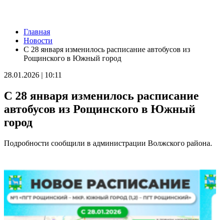
Новости
Главная
Украли мошенники: пенсионеру из Тольятти вернули 60
Новости
тысяч рублей
С 28 января изменилось расписание автобусов из
05.08.2026 | 22:33
Рощинского в Южный город
Повторно сел за руль пьяным: житель Самарской области
лишился автомобиля
28.01.2026 | 10:11
05.08.2026 | 22:30
Школы, театры и спортобъекты: как в Самаре готовятся к
С 28 января изменилось расписание
отопительному сезону
05.08.2026 | 22:26
автобусов из Рощинского в Южный
"Самарский движ": подборка мероприятий на 6 августа
город
05.08.2026 | 22:20
Жителей Жигулевска приглашают на бесплатные осмотры у
онколога и дерматолога
Подробности сообщили в администрации Волжского района.
05.08.2026 | 20:06
Самарские спортсмены завоевали медали первенства России
по гребле на байдарках и каноэ
05.08.2026 | 20:02
В Тольятти стартуют бесплатные курсы кройки и шитья
05.08.2026 | 19:11
Канатную дорогу строят в Поволжье
05.08.2026 | 18:55
Гендиректор "Акрона" Константин Клюшев: "Нам есть над