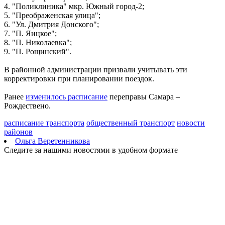
05.08.2026 | 15:11
4. "Поликлиника" мкр. Южный город-2;
Музыка, танц-драма и балет: что ждет гостей осеннего
5. "Преображенская улица";
фестиваля "Шостакович. Над временем"
6. "Ул. Дмитрия Донского";
05.08.2026 | 15:04
7. "П. Яицкое";
В Самарской области 6 августа объявили штормовое
8. "П. Николаевка";
предупреждение из-за жары
9. "П. Рощинский".
05.08.2026 | 15:01
Проиграли с крупным счетом в гостях: женские "Крылья
В районной администрации призвали учитывать эти
Советов" уступили ЦСКА
корректировки при планировании поездок.
05.08.2026 | 14:58
В Самаре будущим мамам рассказали о важности грудного
Ранее
изменилось расписание
переправы Самара –
вскармливания
Рождествено.
05.08.2026 | 14:49
Между чемпионатом и Кубком: обзор игр КС и "Акрона" во
расписание транспорта
общественный транспорт
новости
втором туре РПЛ
районов
05.08.2026 | 14:49
Ольга Веретенникова
Самарцам рассказали о новом нашествии клещей в конце
Следите за нашими новостями в удобном формате
августа – начале сентября
05.08.2026 | 14:41
"Этот сезон – самый удачный": Марина Комина – о
соперничестве на трассе и отношениях с мужем-тренером
05.08.2026 | 14:37