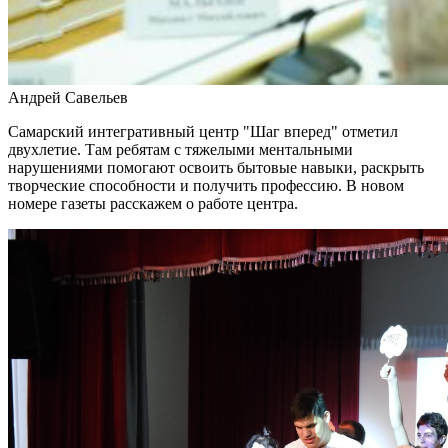
Полный цикл восстановления жители Правобережья Волги
проходят в Сызранской больнице
07.08.2026 | 16:10
В новом статусе: что известно об и. о. ректора Самарского
государственного института культуры
Андрей Савельев
07.08.2026 | 16:06
В Новокуйбышевске ушел из жизни заслуженный тренер
Самарский интегративный центр "Шаг вперед" отметил
России Валерий Иванов
двухлетие. Там ребятам с тяжелыми ментальными
07.08.2026 | 15:55
нарушениями помогают освоить бытовые навыки, раскрыть
Начали борьбу за трофей: футбольные клубы Самарской
творческие способности и получить профессию. В новом
области провели матчи первого тура группового этапа Кубка
номере газеты расскажем о работе центра.
России
07.08.2026 | 15:42
В Самарской области закроют ж/д переезд у Кротовки с 21 по
22 августа
07.08.2026 | 15:31
Играют будущие олимпийцы: в тольяттинском
спорткомплексе "Олимп" стартовал гандбольный турнир
07.08.2026 | 15:27
Аномальную жару прогнозируют в Самарской области 8
августа
07.08.2026 | 15:02
В Самаре пройдет открытый матч по следж-хоккею 8 августа
07.08.2026 | 15:01