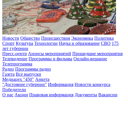
Новости
Общество
Происшествия
Экономика
Политика
Спорт
Культура
Технологии
Наука и образование
СВО
175
лет губернии
Пресс-центр
Анонсы мероприятий
Прошедшие мероприятия
Телевидение
Программы и фильмы
Онлайн-вещание
Телепрограмма
Радио
Программы радио
Газета
Все выпуски
Медиацех "450"
Анкета
"Достояние губернии"
Информация
Новости конкурса
Победители
О нас
Акции
Правовая информация
Документы
Вакансии