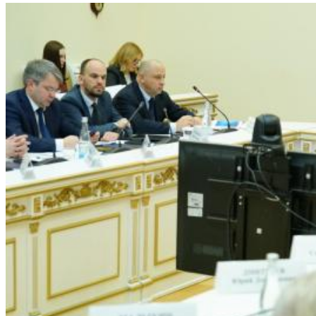
Шостакович и сказки: в Самаре прошел необычный концерт
07.08.2026 | 17:05
Реализация масштабных задач отрасли: Вячеслав Федорищев
вручил государственные и региональные награды в
преддверии Дня строителя
07.08.2026 | 17:04
Вместе на страже порядка: вклад добровольных народных
дружин в безопасность Самарской области
07.08.2026 | 17:02
7 августа Волга у берегов Самары прогрелась почти до 24 °C
07.08.2026 | 17:02
Народ, родившийся на Волге: о поволжских немцах
Самарского края
07.08.2026 | 16:58
Для зрителей от 5 до 150 лет: в Новокуйбышевске выпускают
спектакль по мотивам русской сказки
07.08.2026 | 16:50
65 школ Самары уже готовы к учебному году
07.08.2026 | 16:25
Россияне больше не готовы откладывать решение жилищного
вопроса: объем выдачи ипотеки вырос на 38 %
07.08.2026 | 16:13
Завершился первый Всероссийский турнир "Шахматы для
СВОих"
07.08.2026 | 16:12