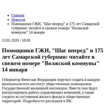
Новости
Главная
Исследование: россияне увеличивают расходы на спорт и
Новости
ЗОЖ
Помощники ГЖИ, "Шаг вперед" и 175 лет Самарской
07.08.2026 | 18:24
губернии: читайте в свежем номере "Волжской
В Самарской области продлили ограничения по купанию на
коммуны" 14 января
четырех пляжах
07.08.2026 | 18:22
13.01.2026 | 18:28
Вячеслав Федорищев впервые вручил знак "За вклад в
развитие Самарской области" выдающимся жителям
Помощники ГЖИ, "Шаг вперед" и 175
07.08.2026 | 18:21
В Тольятти отремонтируют тротуары и проезды
лет Самарской губернии: читайте в
07.08.2026 | 18:05
свежем номере "Волжской коммуны"
"Самара в движении": расписание бесплатных тренировок 8
августа
14 января
07.08.2026 | 17:56
Забота о здоровье ветеранов – один из приоритетов: Вячеслав
Губернатор Вячеслав Федорищев поручил создать в каждом
Федорищев – о расширении географии диспансеризации
муниципалитете институт общественных помощников
участников СВО
Государственной жилищной инспекции. Вместе они будут
07.08.2026 | 17:55
контролировать работу управляющих компаний, а также
Самарские строители отмечают профессиональный праздник
следить за состоянием жилого фонда и общественных
07.08.2026 | 17:49
территорий. Подробности расскажем в ВК.
В ГД предложили увеличить МРОТ до 50 000 рублей
07.08.2026 | 17:25