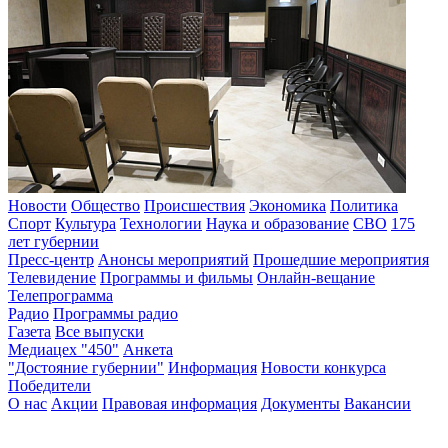
Новости
Общество
Происшествия
Экономика
Политика
Спорт
Культура
Технологии
Наука и образование
СВО
175
лет губернии
Пресс-центр
Анонсы мероприятий
Прошедшие мероприятия
Телевидение
Программы и фильмы
Онлайн-вещание
Телепрограмма
Радио
Программы радио
Газета
Все выпуски
Медиацех "450"
Анкета
"Достояние губернии"
Информация
Новости конкурса
Победители
О нас
Акции
Правовая информация
Документы
Вакансии