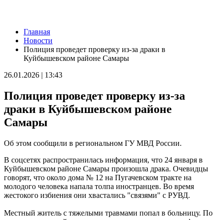
Новости
Главная
На "Сызранский помидор" 15 августа пустят три электрички
Новости
10.08.2026 | 21:49
Полиция проведет проверку из-за драки в
Сколько стоит собрать ребенка в школу в 2026 году: ответ
Куйбышевском районе Самары
экспертов
10.08.2026 | 21:32
26.01.2026 | 13:43
Роспотребнадзор проведет горячую линию для родителей
перед школой
Полиция проведет проверку из-за
10.08.2026 | 21:29
Вячеслав Федорищев поздравил Кирилла Бородачева с
драки в Куйбышевском районе
победой на Спартакиаде
Самары
10.08.2026 | 21:14
Кирилл Бородачев из Самарской области выиграл
Спартакиаду народов России
Об этом сообщили в региональном ГУ МВД России.
10.08.2026 | 20:59
В Черновском 10 августа полыхали дачный дом и постройки
В соцсетях распространилась информация, что 24 января в
10.08.2026 | 20:34
Куйбышевском районе Самары произошла драка. Очевидцы
В Самарской области владельцев лодок проверят на долги
говорят, что около дома № 12 на Пугачевском тракте на
10.08.2026 | 20:32
молодого человека напала толпа иностранцев. Во время
"Самарский движ": бесплатные тренировки в Самаре 11
жестокого избиения они хвастались "связями" с РУВД.
августа
10.08.2026 | 20:14
Местный житель с тяжелыми травмами попал в больницу. По
В Новой Рачейке завершают благоустройство детской