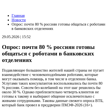
Новости
Главная
В похвистневском парке "Юбилейный" появилась новая
Новости
спортплощадка
Опрос: почти 80 % россиян готовы общаться с роботами
09.08.2026 | 11:31
в банковских отделениях
Самарца отправили в колонию за похищение телефона и
денег с карты
29.05.2026 | 15:52
09.08.2026 | 11:28
В Тольятти спасли подростков на сапборде, которых уснесло
Опрос: почти 80 % россиян готовы
от берега
09.08.2026 | 10:56
общаться с роботами в банковских
9 августа на нескольких улицах Самары не будет холодной
отделениях
воды
09.08.2026 | 10:29
В Самарской области 9 августа около 5 часов действовала
Подавляющее большинство жителей нашей страны не пугает
беспилотная опасность
взаимодействие с человекоподобными роботами, которые
09.08.2026 | 10:24
могут оказывать помощь, в том числе в отделении банка.
Врач перечислил полезные для работы мозга продукты
Услугами таких консультантов воспользовались бы почти 80
09.08.2026 | 10:05
% россиян. Совсем без колебаний на этот шаг решились бы
Вячеслав Федорищев поздравил жителей Самарской области с
около 30 %. Однако приблизительно четверть клиентов не
Днем строителя
готовы к такому и выбирают общение исключительно с
09.08.2026 | 09:33
живыми сотрудниками. Таковы данные свежего опроса ВТБ,
Персеиды: самарцам рассказали, как увидеть звездопад с 12 по
который банк провел в преддверии ПМЭФ-2026 (16+).
14 августа