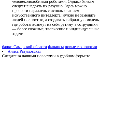
Ливень с грозой и жара до 35 °C ожидаются в Самарской
человекоподобными роботами. Однако банкам
области 9 августа
следует внедрять их разумно. Здесь можно
08.08.2026 | 15:18
провести параллель с использованием
Самарцев приглашают на бесплатные показы советского кино
искусственного интеллекта: нужно не заменять
8 и 9 августа
людей полностью, а создавать гибридную модель,
08.08.2026 | 14:52
где роботы возьмут на себя рутину, а сотрудники
Вячеслав Федорищев награжден почетной грамотой
— более сложные, творческие и индивидуальные
Минобороны России
задачи.
08.08.2026 | 14:23
Самарскую область накроет гроза с градом 8 августа
08.08.2026 | 14:13
банки Самарской области
финансы
новые технологии
Самарцам покажут фильм о жизни и трагической гибели
Алиса Разумовская
Ивана Блока
Следите за нашими новостями в удобном формате
08.08.2026 | 12:52
Стали известны подробности столкновения катера и лодки в
Красноглинском районе
08.08.2026 | 12:31
Вячеслав Федорищев рассказал о последствиях атаки ВСУ на
регион
08.08.2026 | 12:29