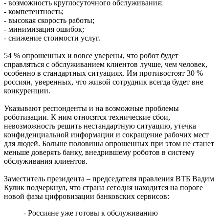
- возможность круглосуточного обслуживания;
спортивные и талантливые люди"
- компетентность;
08.08.2026 | 19:11
- высокая скорость работы;
8 августа самарские "Крылья Советов" на домашнем стадионе
- минимизация ошибок;
уступили "Балтике"
- снижение стоимости услуг.
08.08.2026 | 18:41
Вячеслав Федорищев: "У нас очень сильная федерация
54 % опрошенных и вовсе уверены, что робот будет
прыжков на батуте"
справляться с обслуживанием клиентов лучше, чем человек,
08.08.2026 | 17:57
особенно в стандартных ситуациях. Им противостоят 30 %
Самарцев приглашают на бесплатные тренировки 9 августа
россиян, уверенных, что живой сотрудник всегда будет вне
08.08.2026 | 17:38
конкуренции.
8 августа в Самаре косят траву на 20-ти улицах
08.08.2026 | 17:08
Указывают респонденты и на возможные проблемы
Школы Самарской области перейдут на обновленную
роботизации. К ним относятся технические сбои,
программу с 1 сентября
невозможность решить нестандартную ситуацию, утечка
08.08.2026 | 16:39
конфиденциальной информации и сокращение рабочих мест
В Самарской области 8 августа объявили штормовое
для людей. Больше половины опрошенных при этом не станет
предупреждение
меньше доверять банку, внедрившему роботов в систему
08.08.2026 | 16:30
обслуживания клиентов.
Вячеслав Федорищев вручил награды спортсменам, тренерам
и ветеранам
Заместитель президента – председателя правления ВТБ Вадим
08.08.2026 | 15:59
Кулик подчеркнул, что страна сегодня находится на пороге
Где в Самаре отключат холодную воду с 10 по 12 августа:
новой фазы цифровизации банковских сервисов:
список адресов
08.08.2026 | 15:44
- Россияне уже готовы к обслуживанию