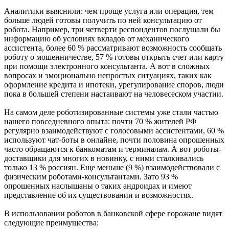
09.08.2026 | 09:17
Аналитики выяснили: чем проще услуга или операция, тем
Народные приметы на 10 августа 2026 года: что нельзя делать
больше людей готовы получить по ней консультацию от
в этот день
робота. Например, три четверти респондентов послушали бы
09.08.2026 | 09:13
информацию об условиях вкладов от механического
День строителя в России: какие даты отмечаются 9 августа
ассистента, более 60 % рассматривают возможность сообщать
09.08.2026 | 08:20
роботу о мошенничестве, 57 % готовы открыть счет или карту
В Самарской области 9 августа будет аномальная жара
при помощи электронного консультанта. А вот в сложных
09.08.2026 | 07:04
вопросах и эмоционально непростых ситуациях, таких как
Серия магнитных бурь ожидается в Самарской области во
оформление кредита и ипотеки, урегулирование споров, люди
второй половине августа
пока в большей степени настаивают на человесеском участии.
08.08.2026 | 21:52
"Акрон" вничью сыграл с "Локомотивом" в третьем туре РПЛ
На самом деле роботизированные системы уже стали частью
08.08.2026 | 21:26
нашего повседневного опыта: почти 70 % жителей РФ
Вячеслав Федорищев поздравил "Волонтёров-медиков" с
регулярно взаимодействуют с голосовыми ассистентами, 60 %
десятилетием
используют чат-боты в онлайне, почти половина опрошенных
08.08.2026 | 21:07
часто обращаются к банкоматам и терминалам. А вот роботы-
Есть погибшие: в Ставропольском районе столкнулись две
доставщики для многих в новинку, с ними сталкивались
моторные лодки
только 13 % россиян. Еще меньше (9 %) взаимодействовали с
08.08.2026 | 20:33
физическим роботами-консультантами. Зато 93 %
Вячеслав Федорищев – в топ-3 губернаторов по количеству
опрошенных наслышаны о таких андроидах и имеют
подписчиков в "МАКСе"
представление об их существовании и возможностях.
08.08.2026 | 20:01
Состав ХК ЦСК ВВС пополнили два нападающих
В использовании роботов в банковской сфере горожане видят
08.08.2026 | 19:39
следующие преимущества:
Вячеслав Федорищев: "В Самарской области сильные,