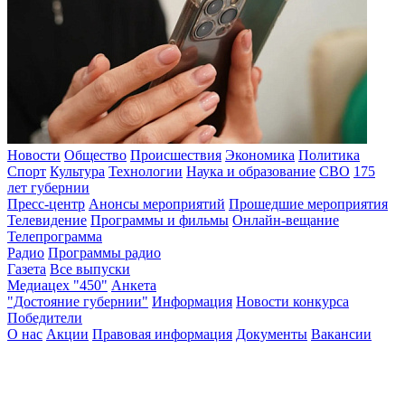
Новости
Общество
Происшествия
Экономика
Политика
Спорт
Культура
Технологии
Наука и образование
СВО
175
лет губернии
Пресс-центр
Анонсы мероприятий
Прошедшие мероприятия
Телевидение
Программы и фильмы
Онлайн-вещание
Телепрограмма
Радио
Программы радио
Газета
Все выпуски
Медиацех "450"
Анкета
"Достояние губернии"
Информация
Новости конкурса
Победители
О нас
Акции
Правовая информация
Документы
Вакансии