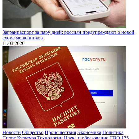
Загранпаспорт за пару дней: россиян предупреждают о новой
схеме мошенников
11.03.2026
Новости
Общество
Происшествия
Экономика
Политика
Спорт
Культура
Технологии
Наука и образование
СВО
175