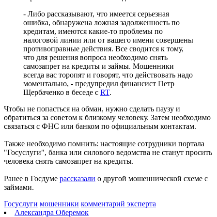
денег с карты
- Либо рассказывают, что имеется серьезная
09.08.2026 | 11:28
ошибка, обнаружена ложная задолженность по
В Тольятти спасли подростков на сапборде, которых унесло от
кредитам, имеются какие-то проблемы по
берега
налоговой линии или от вашего имени совершены
09.08.2026 | 10:56
противоправные действия. Все сводится к тому,
9 августа на нескольких улицах Самары не будет холодной
что для решения вопроса необходимо снять
воды
самозапрет на кредиты и займы. Мошенники
09.08.2026 | 10:29
всегда вас торопят и говорят, что действовать надо
В Самарской области 9 августа около 5 часов действовала
моментально, - предупредил финансист Петр
беспилотная опасность
Щербаченко в беседе с
RT
.
09.08.2026 | 10:24
Врач перечислил полезные для работы мозга продукты
Чтобы не попасться на обман, нужно сделать паузу и
09.08.2026 | 10:05
обратиться за советом к близкому человеку. Затем необходимо
Вячеслав Федорищев поздравил жителей Самарской области с
связаться с ФНС или банком по официальным контактам.
Днем строителя
09.08.2026 | 09:33
Также необходимо помнить: настоящие сотрудники портала
Персеиды: самарцам рассказали, как увидеть звездопад с 12 по
"Госуслуги", банка или силового ведомства не станут просить
14 августа
человека снять самозапрет на кредиты.
09.08.2026 | 09:17
Народные приметы на 10 августа 2026 года: что нельзя делать
Ранее в Госдуме
рассказали
о другой мошеннической схеме с
в этот день
займами.
09.08.2026 | 09:13
День строителя в России: какие даты отмечаются 9 августа
Госуслуги
мошенники
комментарий эксперта
09.08.2026 | 08:20
Александра Оберемок
В Самарской области 9 августа будет аномальная жара