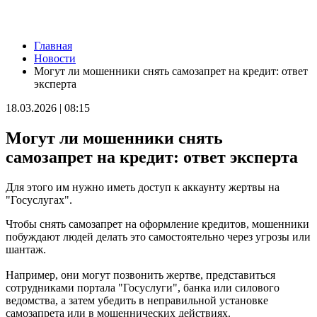
Новости
Главная
Нападающий КС рассказал об игре команды с новым
Новости
тренером
Могут ли мошенники снять самозапрет на кредит: ответ
09.08.2026 | 15:05
эксперта
Вратарь Гудиев рассказал о тактике "Акрона" на матч с
"Локомотивом"
18.03.2026 | 08:15
09.08.2026 | 14:25
В Красноглинском районе Самары водитель легковушки сбил
Могут ли мошенники снять
ребенка
09.08.2026 | 14:16
самозапрет на кредит: ответ эксперта
В России могут отменить ЕГЭ с 2027 года
09.08.2026 | 12:35
Для этого им нужно иметь доступ к аккаунту жертвы на
На Самарскую область 9 августа обрушатся гроза, ливень и
"Госуслугах".
град
09.08.2026 | 12:12
Чтобы снять самозапрет на оформление кредитов, мошенники
В Самаре открыли обновленный стадион филиала ЦСКА
побуждают людей делать это самостоятельно через угрозы или
09.08.2026 | 11:49
шантаж.
В самарском парке Гагарина отметили День физкультурника
09.08.2026 | 11:41
Например, они могут позвонить жертве, представиться
В похвистневском парке "Юбилейный" появилась новая
сотрудниками портала "Госуслуги", банка или силового
спортплощадка
ведомства, а затем убедить в неправильной установке
09.08.2026 | 11:31
самозапрета или в мошеннических действиях.
Самарца отправили в колонию за похищение телефона и