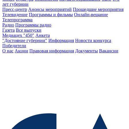
лет губернии
Пресс-центр
Анонсы мероприятий
Прошедшие мероприятия
Телевидение
Программы и фильмы
Онлайн-вещание
Телепрограмма
Радио
Программы радио
Газета
Все выпуски
Медиацех "450"
Анкета
"Достояние губернии"
Информация
Новости конкурса
Победители
О нас
Акции
Правовая информация
Документы
Вакансии