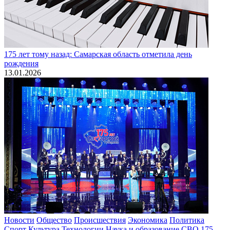
175 лет тому назад: Самарская область отметила день
рождения
13.01.2026
Новости
Общество
Происшествия
Экономика
Политика
Спорт
Культура
Технологии
Наука и образование
СВО
175