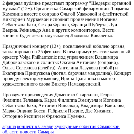
2 февраля публике представят программу "Шедевры органной
выходные
музыки" (12+). Органистка Самарской филармонии Людмила
07.08.2026 | 11:16
Камелина вместе с сопрано Ольгой Ушаковой и флейтисткой
Вячеслав Федорищев заявил о старте нового сезона
Викторией Мурзаевой исполнят произведения Иоганна
федеральной программы "Мама-предприниматель" в регионе
Себастьяна Баха, Сезара Франка, Франца Шуберта, Луи
07.08.2026 | 10:57
Вьерна, Рейнальдо Ана и других композиторов. Вести
На острове Поджабный в Самаре тушили горящий мусор
концерт будет лектор-музыковед Людмила Коваленко.
07.08.2026 | 10:55
Жители Самары рассказали, как проведут остаток лета
Праздничный концерт (12+), посвященный юбилею органа,
07.08.2026 | 10:49
запланирован на 25 февраля. В нем примут участие камерный
Выставка о Самаре открылась на Тверском бульваре Москвы
оркестр Volga Philharmonic под управлением Владимира
07.08.2026 | 10:41
Добровольского и солисты: Оксана Антонова (сопрано),
В Тольятти стартовал третий день гандбольного турнира
Ольга Селезнева (флейта), Ангелина Лазукова (гобой) и
Спартакиады народов России
Екатерина Припускова (лютня, барочная мандолина). Концерт
07.08.2026 | 10:38
проведут лектор-музыковед Ирина Цыганова и мастер
Народные приметы на 8 августа 2026 года: что нельзя делать в
художественного слова Виктор Намакаренский.
этот день
07.08.2026 | 10:21
Прозвучат произведения Доменико Скарлатти, Георга
Пропавшего в Самаре шестиклассника нашли живым спустя 6
Филиппа Телемана, Карла Филиппа Эмануэля и Иоганна
дней
Себастьяна Баха, Антонио Вивальди, Владимира Вавилова,
07.08.2026 | 10:16
Марко Энрико Босси, Габриэля Пьерне, Дзе Хисаиси,
Самарцы рассказали, что считают главным подарком в жизни
Отторино Респиги и Франсиса Пуленка.
07.08.2026 | 09:48
В Самаре 7 августа возможны отключения холодной воды:
афиша
концерт в Самаре
культурные события Самарской
адреса
области
новости Самары