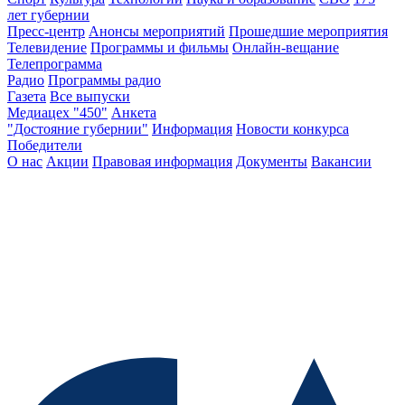
лет губернии
Пресс-центр
Анонсы мероприятий
Прошедшие мероприятия
Телевидение
Программы и фильмы
Онлайн-вещание
Телепрограмма
Радио
Программы радио
Газета
Все выпуски
Медиацех "450"
Анкета
"Достояние губернии"
Информация
Новости конкурса
Победители
О нас
Акции
Правовая информация
Документы
Вакансии