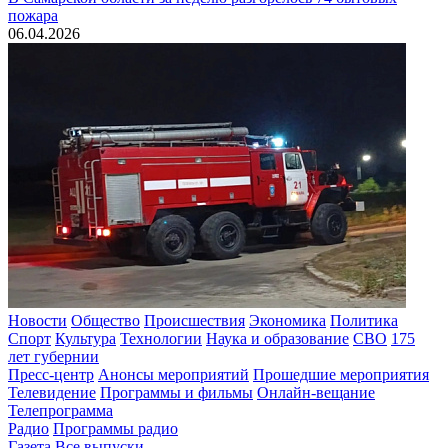
пожара
06.04.2026
Новости
Общество
Происшествия
Экономика
Политика
Спорт
Культура
Технологии
Наука и образование
СВО
175
лет губернии
Пресс-центр
Анонсы мероприятий
Прошедшие мероприятия
Телевидение
Программы и фильмы
Онлайн-вещание
Телепрограмма
Радио
Программы радио
Газета
Все выпуски