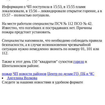
в этот день
Информация о ЧП поступила в 15:53, в 15:55 пламя
09.08.2026 | 09:13
локализовали, в 15:56 – ликвидировали открытое горение, а в
День строителя в России: какие даты отмечаются 9 августа
15:57 – полностью потушили.
09.08.2026 | 08:20
В Самарской области 9 августа будет аномальная жара
На месте работали специалисты ПСЧ № 112 ПСО № 42.
09.08.2026 | 07:04
Известно, что погибших и пострадавших нет. Причины
Серия магнитных бурь ожидается в Самарской области во
пожара предстоит установить.
второй половине августа
08.08.2026 | 21:52
Специалисты напомнили, что необходимо соблюдать правила
"Акрон" вничью сыграл с "Локомотивом" в третьем туре РПЛ
безопасности, а в случае возникновения чрезвычайной
08.08.2026 | 21:26
ситуации нужно немедленно звонить по номеру 01, 101 или
Вячеслав Федорищев поздравил "Волонтёров-медиков" с
112.
десятилетием
08.08.2026 | 21:07
Также в этот день 150 "квадратов" сухостоя
горело
в
Есть погибшие: в Ставропольском районе столкнулись две
Шенталинском районе.
моторные лодки
08.08.2026 | 20:33
пожар
ЧП
новости районов
Центр по делам ГО, ПБ и ЧС
Вячеслав Федорищев – в топ-3 губернаторов по количеству
Ангелина Волкова
подписчиков в "МАКСе"
Следите за нашими новостями в удобном формате
08.08.2026 | 20:01
Состав ХК ЦСК ВВС пополнили два нападающих
08.08.2026 | 19:39
Вячеслав Федорищев: "В Самарской области сильные,
спортивные и талантливые люди"