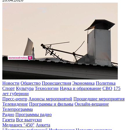
Новости
Общество
Происшествия
Экономика
Политика
Спорт
Культура
Технологии
Наука и образование
СВО
175
лет губернии
Пресс-центр
Анонсы мероприятий
Прошедшие мероприятия
Телевидение
Программы и фильмы
Онлайн-вещание
Телепрограмма
Радио
Программы радио
Газета
Все выпуски
Медиацех "450"
Анкета