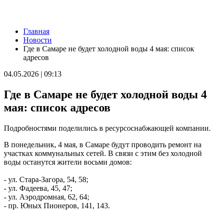
Новости
Главная
В Самаре представят последнюю книгу Виталия Стадникова о
Новости
Фабрике-кухне
Где в Самаре не будет холодной воды 4 мая: список
09.08.2026 | 22:05
адресов
Как помочь кошке справиться со стрессом: советы эксперта
09.08.2026 | 21:47
04.05.2026 | 09:13
Эксперт рассказал, как мошенники используют старые сим-
карты
Где в Самаре не будет холодной воды 4
09.08.2026 | 21:32
В Тольятти восстановили движение на дорогах после падения
мая: список адресов
деревьев
09.08.2026 | 21:04
Подробностями поделились в ресурсоснабжающей компании.
Персеиды и парад планет: какие астрономические явления
произойдут в августе
В понедельник, 4 мая, в Самаре будут проводить ремонт на
09.08.2026 | 20:59
участках коммунальных сетей. В связи с этим без холодной
В России могут сократить срок оплаты штрафов для авто с
воды останутся жители восьми домов:
иностранными номерами
09.08.2026 | 20:11
- ул. Стара-Загора, 54, 58;
В Москве открыли фотовыставку о Самарской области
- ул. Фадеева, 45, 47;
09.08.2026 | 20:06
- ул. Аэродромная, 62, 64;
Поддержка предпринимателей, авиационный кластер и День
- пр. Юных Пионеров, 141, 143.
строителя. Спецрепортаж
09.08.2026 | 20:00