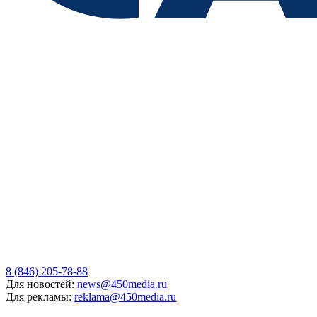
8 (846) 205-78-88
Для новостей:
news@450media.ru
Для рекламы:
reklama@450media.ru