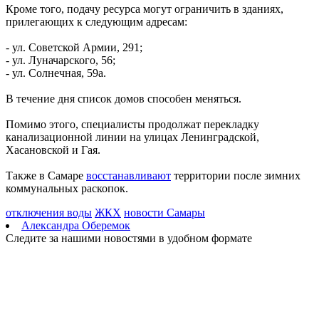
Кроме того, подачу ресурса могут ограничить в зданиях,
Самарцев предупредили о временных перебоях с
прилегающих к следующим адресам:
водоснабжением
09.08.2026 | 19:26
- ул. Советской Армии, 291;
Жителей Самарской области предупредили о тумане и
- ул. Луначарского, 56;
порывистом ветре 10 августа
- ул. Солнечная, 59а.
09.08.2026 | 19:23
Упало более 30 деревьев: в Самаре 9 августа устраняют
В течение дня список домов способен меняться.
последствия непогоды
09.08.2026 | 19:12
Помимо этого, специалисты продолжат перекладку
Поваленные деревья и оборванные провода: Вячеслав
канализационной линии на улицах Ленинградской,
Федорищев рассказал о последствиях непогоды
Хасановской и Гая.
09.08.2026 | 18:18
Пенсионерка из Ставропольского района потеряла 650 тысяч
Также в Самаре
восстанавливают
территории после зимних
рублей из-за аферистов
коммунальных раскопок.
09.08.2026 | 16:40
Вернут деньги: мошенники обманули пенсионерку из Самары
отключения воды
ЖКХ
новости Самары
на 950 тысяч рублей
Александра Оберемок
09.08.2026 | 16:38
Следите за нашими новостями в удобном формате
Из-за непогоды в Тольятти усилили работу аварийных служб
09.08.2026 | 15:35
Где в Самаре приведут в порядок газоны 9 августа: список
адресов
09.08.2026 | 15:31
Нападающий КС рассказал об игре команды с новым
тренером