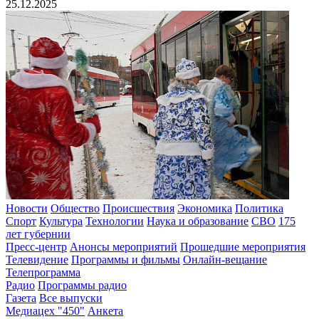
25.12.2025
Новости
Общество
Происшествия
Экономика
Политика
Спорт
Культура
Технологии
Наука и образование
СВО
175
лет губернии
Пресс-центр
Анонсы мероприятий
Прошедшие мероприятия
Телевидение
Программы и фильмы
Онлайн-вещание
Телепрограмма
Радио
Программы радио
Газета
Все выпуски
Медиацех "450"
Анкета