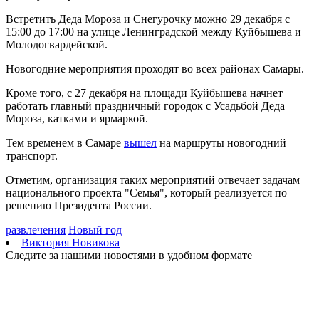
09.08.2026 | 15:31
Встретить Деда Мороза и Снегурочку можно 29 декабря с
Нападающий КС рассказал об игре команды с новым
15:00 до 17:00 на улице Ленинградской между Куйбышева и
тренером
Молодогвардейской.
09.08.2026 | 15:05
Вратарь Гудиев рассказал о тактике "Акрона" на матч с
Новогодние мероприятия проходят во всех районах Самары.
"Локомотивом"
09.08.2026 | 14:25
Кроме того, с 27 декабря на площади Куйбышева начнет
В Красноглинском районе Самары водитель легковушки сбил
работать главный праздничный городок с Усадьбой Деда
ребенка
Мороза, катками и ярмаркой.
09.08.2026 | 14:16
В России могут отменить ЕГЭ с 2027 года
Тем временем в Самаре
вышел
на маршруты новогодний
09.08.2026 | 12:35
транспорт.
На Самарскую область 9 августа обрушатся гроза, ливень и
град
Отметим, организация таких мероприятий отвечает задачам
09.08.2026 | 12:12
национального проекта "Семья", который реализуется по
В Самаре открыли обновленный стадион филиала ЦСКА
решению Президента России.
09.08.2026 | 11:49
В самарском парке Гагарина отметили День физкультурника
развлечения
Новый год
09.08.2026 | 11:41
Виктория Новикова
В похвистневском парке "Юбилейный" появилась новая
Следите за нашими новостями в удобном формате
спортплощадка
09.08.2026 | 11:31
Самарца отправили в колонию за похищение телефона и
денег с карты
09.08.2026 | 11:28