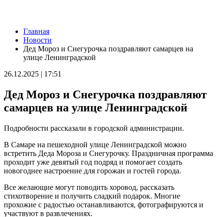
Новости
Главная
Самарцев предупредили о временных перебоях с
Новости
водоснабжением
Дед Мороз и Снегурочка поздравляют самарцев на
09.08.2026 | 19:26
улице Ленинградской
Жителей Самарской области предупредили о тумане и
порывистом ветре 10 августа
26.12.2025 | 17:51
09.08.2026 | 19:23
В Самаре 9 августа устраняют последствия сильного ветра и
Дед Мороз и Снегурочка поздравляют
ливня
09.08.2026 | 19:12
самарцев на улице Ленинградской
Поваленные деревья и оборванные провода: Вячеслав
Федорищев рассказал о последствиях непогоды
Подробности рассказали в городской администрации.
09.08.2026 | 18:18
Пенсионерка из Ставропольского района потеряла 650 тысяч
В Самаре на пешеходной улице Ленинградской можно
рублей из-за аферистов
встретить Деда Мороза и Снегурочку. Праздничная программа
09.08.2026 | 16:40
проходит уже девятый год подряд и помогает создать
Вернут деньги: мошенники обманули пенсионерку из Самары
новогоднее настроение для горожан и гостей города.
на 950 тысяч рублей
09.08.2026 | 16:38
Все желающие могут поводить хоровод, рассказать
Из-за непогоды в Тольятти усилили работу аварийных служб
стихотворение и получить сладкий подарок. Многие
09.08.2026 | 15:35
прохожие с радостью останавливаются, фотографируются и
Где в Самаре приведут в порядок газоны 9 августа: список
участвуют в развлечениях.
адресов