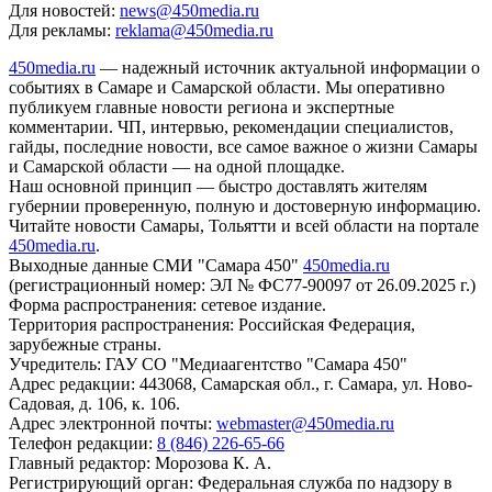
Для новостей:
news@450media.ru
Для рекламы:
reklama@450media.ru
450media.ru
— надежный источник актуальной информации о
событиях в Самаре и Самарской области. Мы оперативно
публикуем главные новости региона и экспертные
комментарии. ЧП, интервью, рекомендации специалистов,
гайды, последние новости, все самое важное о жизни Самары
и Самарской области — на одной площадке.
Наш основной принцип — быстро доставлять жителям
губернии проверенную, полную и достоверную информацию.
Читайте новости Самары, Тольятти и всей области на портале
450media.ru
.
Выходные данные СМИ "Самара 450"
450media.ru
(регистрационный номер: ЭЛ № ФС77-90097 от 26.09.2025 г.)
Форма распространения: сетевое издание.
Территория распространения: Российская Федерация,
зарубежные страны.
Учредитель: ГАУ СО "Медиаагентство "Самара 450"
Адрес редакции: 443068, Самарская обл., г. Самара, ул. Ново-
Садовая, д. 106, к. 106.
Адрес электронной почты:
webmaster@450media.ru
Телефон редакции:
8 (846) 226-65-66
Главный редактор: Морозова К. А.
Регистрирующий орган: Федеральная служба по надзору в